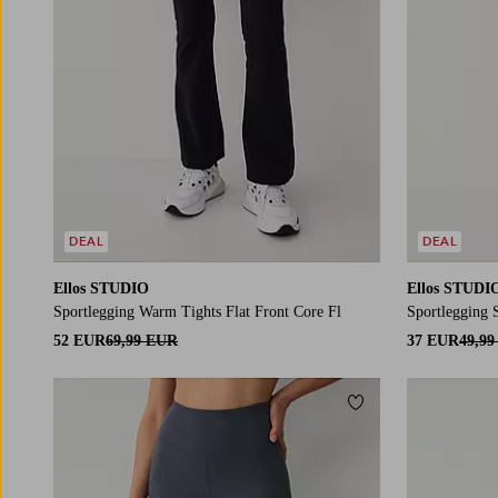
DEAL
DEAL
Ellos STUDIO
Ellos STUDI
Sportlegging Warm Tights Flat Front Core Fl
Sportlegging 
52 EUR
69,99 EUR
37 EUR
49,9
Toevoegen aan fav