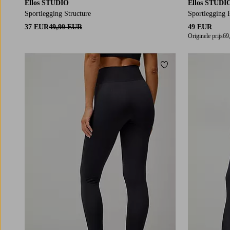
Ellos STUDIO
Ellos STUDI
Sportlegging Structure
Sportlegging F
37 EUR
49,99 EUR
49 EUR
Originele prijs
69
Toevoegen aan fav
XS/S
M/L
XL/2XL