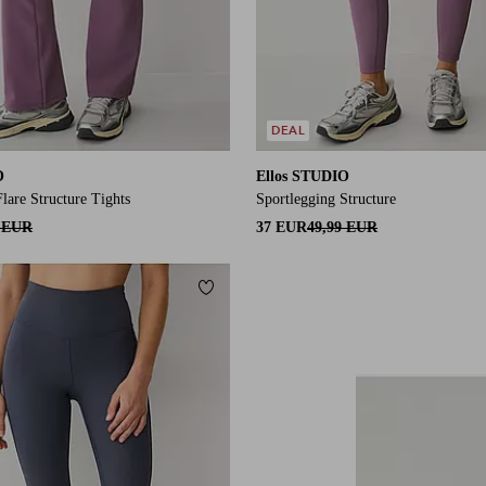
DEAL
O
Ellos STUDIO
lare Structure Tights
Sportlegging Structure
9 EUR
37 EUR
49,99 EUR
orieten
Toevoegen aan favorieten