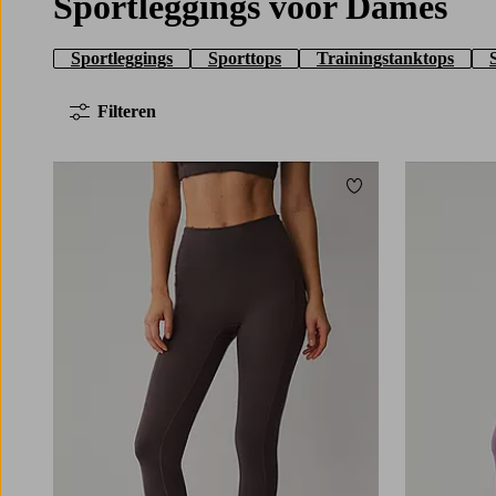
Sportleggings voor Dames
Sportleggings
Sporttops
Trainingstanktops
Filteren
Toevoegen aan fav