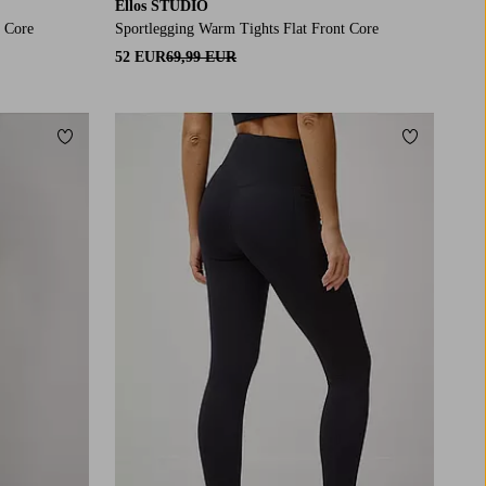
Ellos STUDIO
t Core
Sportlegging Warm Tights Flat Front Core
52 EUR
69,99 EUR
Toevoegen aan favorieten
Toevoegen