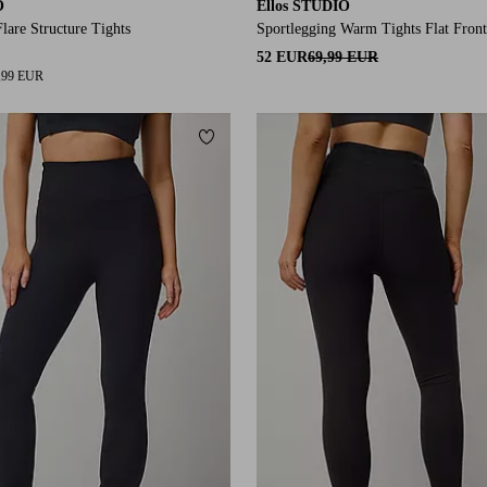
O
Ellos STUDIO
lare Structure Tights
Sportlegging Warm Tights Flat Fron
52 EUR
69,99 EUR
,99 EUR
orieten
Toevoegen aan favorieten