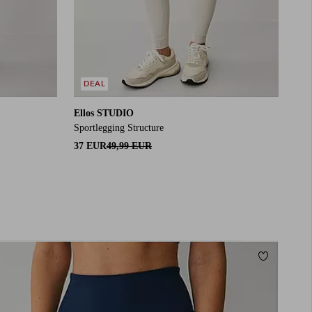
DEAL
Ellos STUDIO
Sportlegging Structure
37 EUR
49,99 EUR
Toevoegen