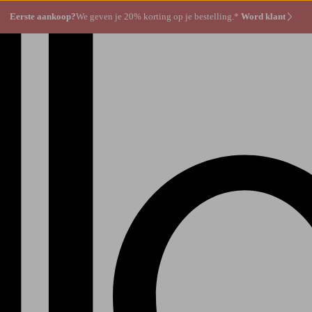
Eerste aankoop?
We geven je 20% korting op je bestelling.*
Word klant