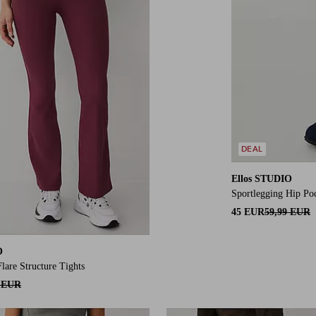
DEAL
Ellos STUDIO
Sportlegging Hip Po
45 EUR
59,99 EUR
O
lare Structure Tights
9 EUR