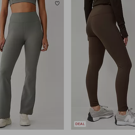
orieten
Toevoegen aan favorieten
DEAL