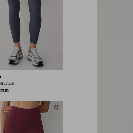
O
Structure
9 EUR
orieten
Toevoegen aan favorieten