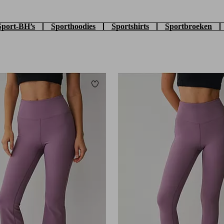
Sport-BH’s
Sporthoodies
Sportshirts
Sportbroeken
orieten
Toevoegen aan favorieten