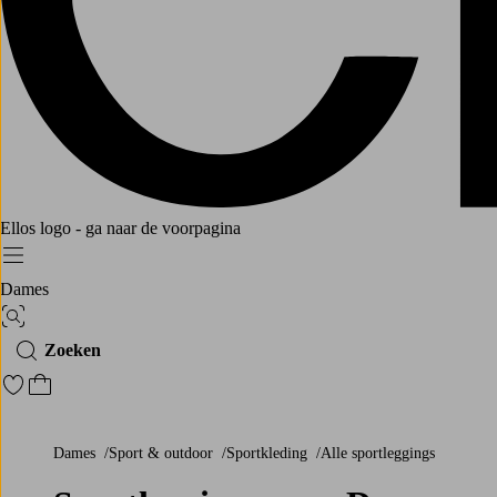
Ellos logo - ga naar de voorpagina
Menu
Dames
Afbeelding zoeken
Zoeken
Ga naar favoriete gemarkeerde producten
Ga naar het winkelmandje
Dames
Sport & outdoor
Sportkleding
Alle sportleggings