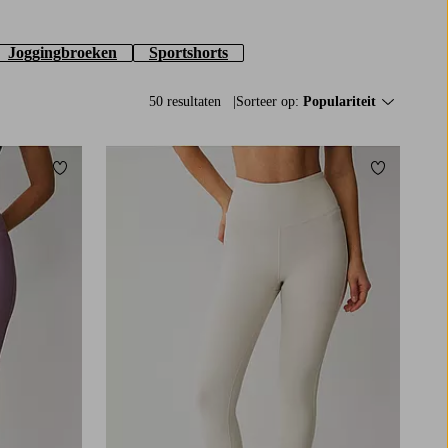
Joggingbroeken
Sportshorts
50 resultaten
Sorteer op:
Populariteit
Toevoegen aan favorieten
Toevoegen