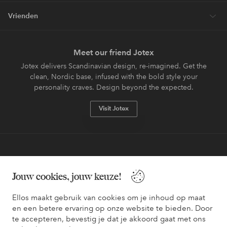
Vrienden
Meet our friend Jotex
Jotex delivers Scandinavian design, re-imagined. Get the
clean, Nordic base, infused with the bold style your
personality craves. Design beyond the expected.
Visit Jotex
Veilig betalen - Nu betalen of opsplitsen
Jouw cookies, jouw keuze!
Wil je meer weten over
onze betaalopties
?
Ellos maakt gebruik van cookies om je inhoud op maat
en een betere ervaring op onze website te bieden. Door
te accepteren, bevestig je dat je akkoord gaat met ons