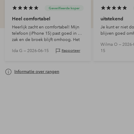
Geverifieerde koper
Heel comfortabel
uitstekend
Heerlijk zacht en comfortabel! Mijn
Je kunt er niet d
telefoon (iPhone 15) past goed in de
blijven goed omh
zak en de broek blijft omhoog. Het
geschikt voor zow
Wilma O —
2026-
was een aangename verrassing dat er
gebruik als spor
Ida G —
2026-06-15
15
Rapporteer
een koord bij de taille zit, ook al
perfect zijn als e
heb…
groot genoeg is
Informatie over rangen