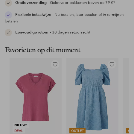
Gratis verzending
– Geldt voor pakketten boven de 79 €*
Flexibele betaalwijze
– Nu betalen, later betalen of in termijnen
betalen
Eenvoudige retour
– 30 dagen retourrecht
Favorieten op dit moment
Toevoegen
Toevoegen
aan
aan
favorieten
favorieten
NIEUW!
DEAL
OUTLET
OU