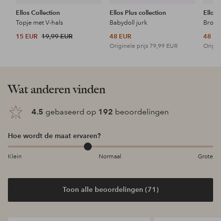
Ellos Collection
Ellos Plus collection
Ellos 
Topje met V-hals
Babydoll jurk
15 EUR
19,99 EUR
48 EUR
48 E
Originele prijs
79,99 EUR
Origin
Wat anderen vinden
4.5
gebaseerd op
192
beoordelingen
Hoe wordt de maat ervaren?
Klein
Normaal
Grote
Toon alle beoordelingen (71)