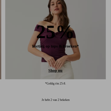
25%
korting op tops & broeken*
Shop nu
*Geldig t/m 25-8.
Je hebt 2 van 2 bekeken