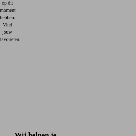
op dit
moment
hebben.
Vind
jouw
favorieten!
Wij helpen je