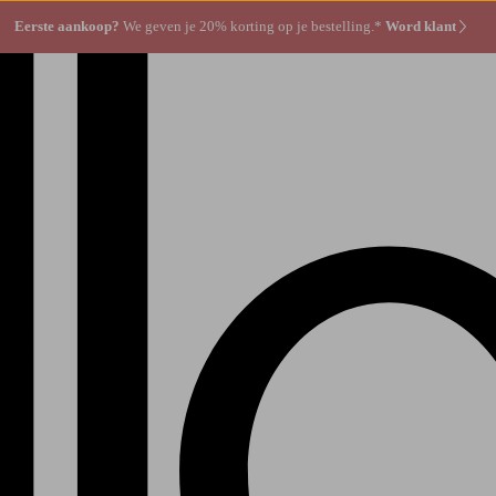
Eerste aankoop?
We geven je 20% korting op je bestelling.*
Word klant