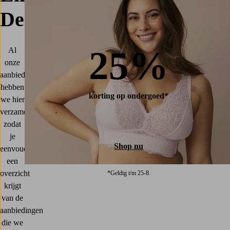
Deals
25%
Al
onze
aanbiedingen
hebben
korting op ondergoed*
we hier
verzameld,
zodat
je
Shop nu
eenvoudig
een
overzicht
*Geldig t/m 25-8.
krijgt
van de
aanbiedingen
die we