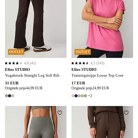
OUTLET
OUTLET
4,0
(41)
4,5
(145)
4,0 op basis van 41 beoordelingen
4,5 op basis van 145 beoordelingen
Ellos STUDIO
Ellos STUDIO
Yogabroek Straight Leg Soft Rib
Trainingstopje Loose Top Core
31 EUR
17 EUR
Originele prijs
44,99 EUR
Originele prijs
24,99 EUR
+2
3 kleuren
7 kleuren
Toevoegen aan favorieten
Toevo
XS
S
M
L