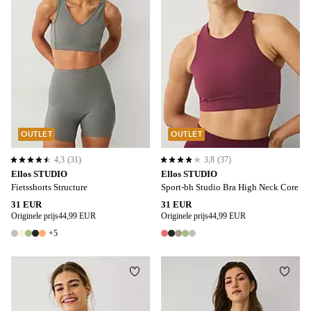
OUTLET
OUTLET
4,3
(31)
3,8
(37)
4,3 op basis van 31 beoordelingen
3,8 op basis van 37 beoordelingen
Ellos STUDIO
Ellos STUDIO
Fietsshorts Structure
Sport-bh Studio Bra High Neck Core
31 EUR
31 EUR
Originele prijs
44,99 EUR
Originele prijs
44,99 EUR
+5
10 kleuren
5 kleuren
Toevoegen aan favorieten
Toevo