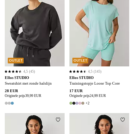
OUTLET
OUTLET
4,5
(45)
4,5
(145)
4,5 op basis van 45 beoordelingen
4,5 op basis van 145 beoordelingen
Ellos STUDIO
Ellos STUDIO
Sweatshirt met ronde halslijn
Trainingstopje Loose Top Core
28 EUR
17 EUR
Originele prijs
39,99 EUR
Originele prijs
24,99 EUR
+2
3 kleuren
7 kleuren
Toevoegen aan favorieten
Toevo
XS
XL
2XL
3XL
4XL