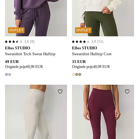
OUTLET
OUTLET
3,6
(9)
3,8
(51)
3,6 op basis van 9 beoordelingen
3,8 op basis van 51 beoordelingen
Ellos STUDIO
Ellos STUDIO
Sweatshirt Tech Sweat Halfzip
Sweatshirt Halfzip Core
49 EUR
35 EUR
Originele prijs
69,99 EUR
Originele prijs
49,99 EUR
2 kleuren
3 kleuren
Toevoegen aan favorieten
Toevo