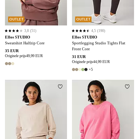
OUTLET
OUTLET
3,8
(51)
4,5
(190)
3,8 op basis van 51 beoordelingen
4,5 op basis van 190 beoordelingen
Ellos STUDIO
Ellos STUDIO
Sweatshirt Halfzip Core
Sportlegging Studio Tights Flat
Front Core
35 EUR
Originele prijs
49,99 EUR
31 EUR
Originele prijs
44,99 EUR
3 kleuren
+5
10 kleuren
Toevoegen aan favorieten
Toevo
L
XL
2XL
3XL
4XL
S
M
3XL
4XL