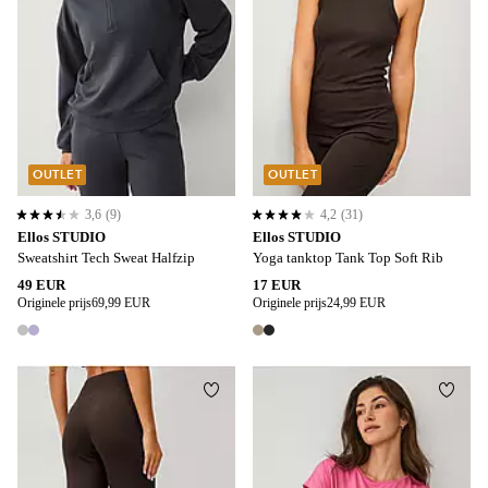
OUTLET
OUTLET
3,6
(9)
4,2
(31)
3,6 op basis van 9 beoordelingen
4,2 op basis van 31 beoordelingen
Ellos STUDIO
Ellos STUDIO
Sweatshirt Tech Sweat Halfzip
Yoga tanktop Tank Top Soft Rib
49 EUR
17 EUR
Originele prijs
69,99 EUR
Originele prijs
24,99 EUR
2 kleuren
2 kleuren
Toevoegen aan favorieten
Toevo
L
XL
2XL
3XL
4XL