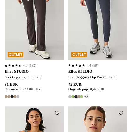
OUTLET
OUTLET
4,5
(192)
4,4
(99)
4,5 op basis van 192 beoordelingen
4,4 op basis van 99 beoordelingen
Ellos STUDIO
Ellos STUDIO
Sportlegging Flare Soft
Sportlegging Hip Pocket Core
31 EUR
42 EUR
Originele prijs
44,99 EUR
Originele prijs
59,99 EUR
+3
5 kleuren
8 kleuren
Toevoegen aan favorieten
Toevo