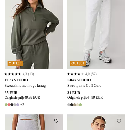
OUTLET
OUTLET
4,3
(13)
4,0
(57)
4,3 op basis van 13 beoordelingen
4,0 op basis van 57 beoordelingen
Ellos STUDIO
Ellos STUDIO
Sweatshirt met hoge kraag
Sweatpants Cuff Core
35 EUR
31 EUR
Originele prijs
49,99 EUR
Originele prijs
44,99 EUR
+2
7 kleuren
5 kleuren
Toevoegen aan favorieten
Toevo