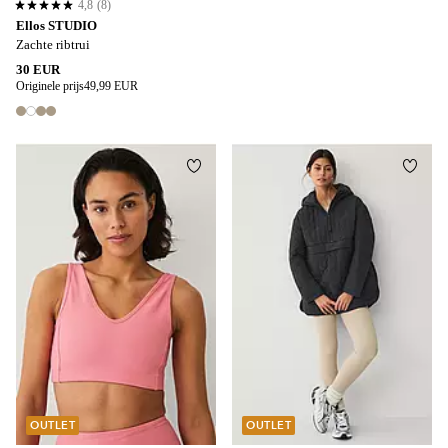
4,8
(8)
4,8 op basis van 8 beoordelingen
Ellos STUDIO
Zachte ribtrui
30 EUR
Originele prijs
49,99 EUR
4 kleuren
Toevoegen aan favorieten
Toevo
OUTLET
OUTLET