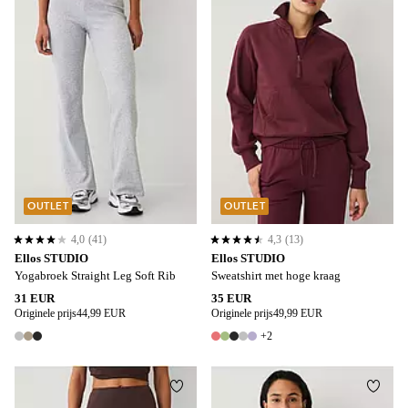
OUTLET
OUTLET
4,0
(41)
4,3
(13)
4,0 op basis van 41 beoordelingen
4,3 op basis van 13 beoordelingen
Ellos STUDIO
Ellos STUDIO
Yogabroek Straight Leg Soft Rib
Sweatshirt met hoge kraag
31 EUR
35 EUR
Originele prijs
44,99 EUR
Originele prijs
49,99 EUR
+2
3 kleuren
7 kleuren
Toevoegen aan favorieten
Toevo