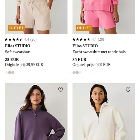
OUTLET
OUTLET
4,4
(26)
4,4
(28)
4,4 op basis van 26 beoordelingen
4,4 op basis van 28 beoordelingen
Ellos STUDIO
Ellos STUDIO
Soft sweatshort
Zacht sweatshirt met ronde hals
28 EUR
35 EUR
Originele prijs
39,99 EUR
Originele prijs
49,99 EUR
3 kleuren
3 kleuren
Toevoegen aan favorieten
Toevo
44/46
48/50
52/54
56/58
60