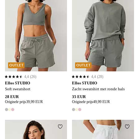
OUTLET
OUTLET
4,4
(26)
4,4
(28)
4,4 op basis van 26 beoordelingen
4,4 op basis van 28 beoordelingen
Ellos STUDIO
Ellos STUDIO
Soft sweatshort
Zacht sweatshirt met ronde hals
28 EUR
35 EUR
Originele prijs
39,99 EUR
Originele prijs
49,99 EUR
3 kleuren
3 kleuren
Toevoegen aan favorieten
Toevo