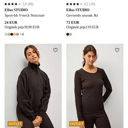
3,8
(88)
4,2
(18)
3,8 op basis van 88 beoordelingen
4,2 op basis van 18 beoordelingen
Ellos STUDIO
Ellos STUDIO
Sport-bh V-neck Structure
Gevoerde anorak Jkt
24 EUR
71 EUR
Originele prijs
39,99 EUR
Originele prijs
119 EUR
+4
9 kleuren
2 kleuren
Toevoegen aan favorieten
Toevo
32/34
48/50
52/54
OUTLET
OUTLET