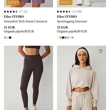
OUTLET
OUTLET
4,7
(9)
4,4
(98)
4,7 op basis van 9 beoordelingen
4,4 op basis van 98 beoordelingen
Ellos STUDIO
Ellos STUDIO
Sweatshirt Tech Sweat Crewneck
Sportlegging Structure
31 EUR
35 EUR
Originele prijs
44,99 EUR
Originele prijs
49,99 EUR
+4
3 kleuren
9 kleuren
Toevoegen aan favorieten
Toevo