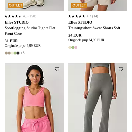
OUTLET
OUTLET
4,5
(190)
4,7
(14)
4,5 op basis van 190 beoordelingen
4,7 op basis van 14 beoordelingen
Ellos STUDIO
Ellos STUDIO
Sportlegging Studio Tights Flat
Trainingsshort Sweat Shorts Soft
Front Core
24 EUR
Originele prijs
34,99 EUR
31 EUR
Originele prijs
44,99 EUR
3 kleuren
+5
10 kleuren
Toevoegen aan favorieten
Toevo