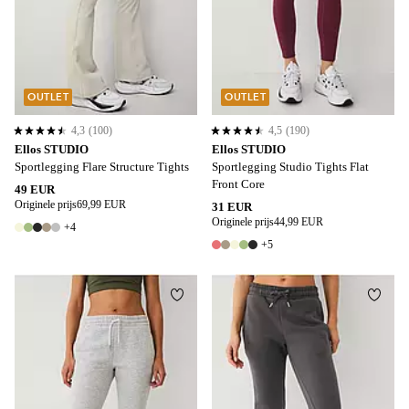
OUTLET
OUTLET
4,3
(100)
4,5
(190)
4,3 op basis van 100 beoordelingen
4,5 op basis van 190 beoordelingen
Ellos STUDIO
Ellos STUDIO
Sportlegging Flare Structure Tights
Sportlegging Studio Tights Flat
Front Core
49 EUR
Originele prijs
69,99 EUR
31 EUR
Originele prijs
44,99 EUR
+4
9 kleuren
+5
10 kleuren
Toevoegen aan favorieten
Toevo