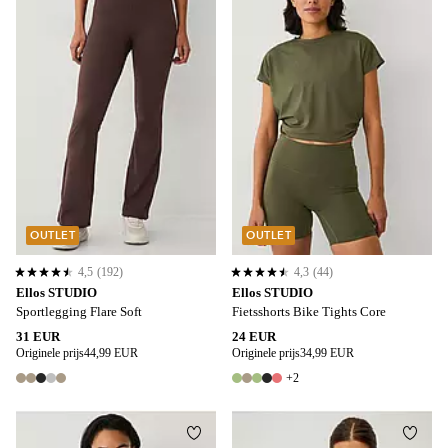
OUTLET
OUTLET
4,5
(192)
4,3
(44)
4,5 op basis van 192 beoordelingen
4,3 op basis van 44 beoordelingen
Ellos STUDIO
Ellos STUDIO
Sportlegging Flare Soft
Fietsshorts Bike Tights Core
31 EUR
24 EUR
Originele prijs
44,99 EUR
Originele prijs
34,99 EUR
+2
5 kleuren
7 kleuren
Toevoegen aan favorieten
Toevo