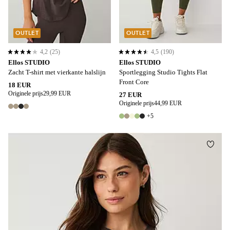
OUTLET
OUTLET
4,2
(25)
4,5
(190)
4,2 op basis van 25 beoordelingen
4,5 op basis van 190 beoordelingen
Ellos STUDIO
Ellos STUDIO
Zacht T-shirt met vierkante halslijn
Sportlegging Studio Tights Flat
Front Core
18 EUR
Originele prijs
29,99 EUR
27 EUR
Originele prijs
44,99 EUR
4 kleuren
+5
10 kleuren
Toevo
XS
S
M
L