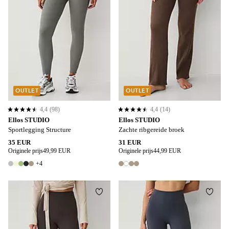
OUTLET
OUTLET
4,4
(98)
4,4
(14)
4,4 op basis van 98 beoordelingen
4,4 op basis van 14 beoordelingen
Ellos STUDIO
Ellos STUDIO
Sportlegging Structure
Zachte ribgereide broek
35 EUR
31 EUR
Originele prijs
49,99 EUR
Originele prijs
44,99 EUR
+4
9 kleuren
4 kleuren
Toevoegen aan favorieten
Toevo