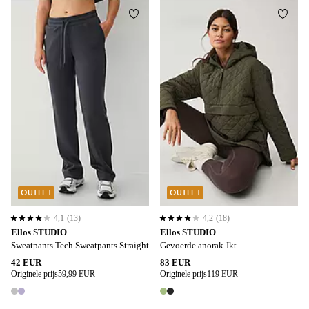
Toevoegen aan favorieten
Toevo
S
XL
2XL
3XL
4XL
OUTLET
OUTLET
4,1
(13)
4,2
(18)
4,1 op basis van 13 beoordelingen
4,2 op basis van 18 beoordelingen
Ellos STUDIO
Ellos STUDIO
Sweatpants Tech Sweatpants Straight
Gevoerde anorak Jkt
42 EUR
83 EUR
Originele prijs
59,99 EUR
Originele prijs
119 EUR
2 kleuren
2 kleuren