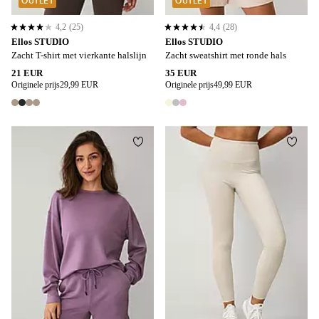
OUTLET
OUTLET
4,2
(25)
4,4
(28)
4,2 op basis van 25 beoordelingen
4,4 op basis van 28 beoordelingen
Ellos STUDIO
Ellos STUDIO
Zacht T-shirt met vierkante halslijn
Zacht sweatshirt met ronde hals
21 EUR
35 EUR
Originele prijs
29,99 EUR
Originele prijs
49,99 EUR
4 kleuren
3 kleuren
Toevoegen aan favorieten
Toevo