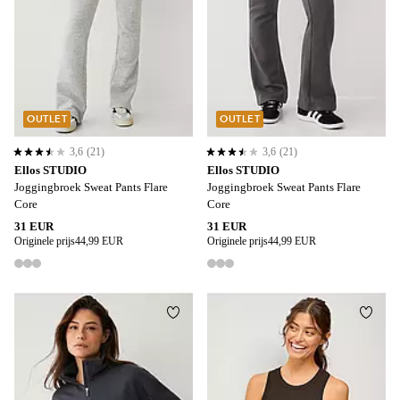
OUTLET
OUTLET
3,6
(21)
3,6
(21)
3,6 op basis van 21 beoordelingen
3,6 op basis van 21 beoordelingen
Ellos STUDIO
Ellos STUDIO
Joggingbroek Sweat Pants Flare
Joggingbroek Sweat Pants Flare
Core
Core
31 EUR
31 EUR
Originele prijs
44,99 EUR
Originele prijs
44,99 EUR
3 kleuren
3 kleuren
Toevoegen aan favorieten
Toevo