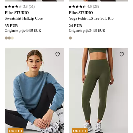
3,8
(51)
4,6
(28)
3,8 op basis van 51 beoordelingen
4,6 op basis van 28 beoordelingen
Ellos STUDIO
Ellos STUDIO
Sweatshirt Halfzip Core
Yoga t-shirt LS Tee Soft Rib
35 EUR
24 EUR
Originele prijs
49,99 EUR
Originele prijs
34,99 EUR
3 kleuren
1 kleur
Toevoegen aan favorieten
Toevo
XS
XL
2XL
3XL
4XL
OUTLET
OUTLET