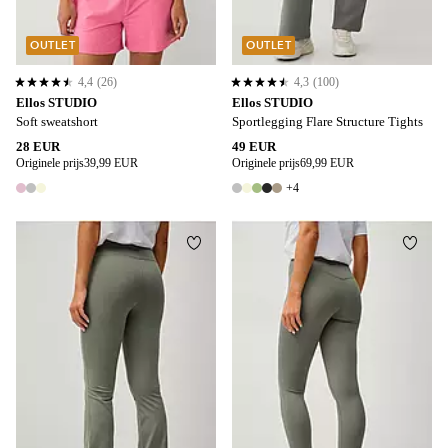
OUTLET
OUTLET
4,4
(26)
4,3
(100)
4,4 op basis van 26 beoordelingen
4,3 op basis van 100 beoordelingen
Ellos STUDIO
Ellos STUDIO
Soft sweatshort
Sportlegging Flare Structure Tights
28 EUR
49 EUR
Originele prijs
39,99 EUR
Originele prijs
69,99 EUR
+4
3 kleuren
9 kleuren
Toevoegen aan favorieten
Toevo