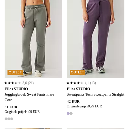
OUTLET
OUTLET
3,6
(21)
4,1
(13)
3,6 op basis van 21 beoordelingen
4,1 op basis van 13 beoordelingen
Ellos STUDIO
Ellos STUDIO
Joggingbroek Sweat Pants Flare
Sweatpants Tech Sweatpants Straight
Core
42 EUR
Originele prijs
59,99 EUR
31 EUR
Originele prijs
44,99 EUR
2 kleuren
3 kleuren