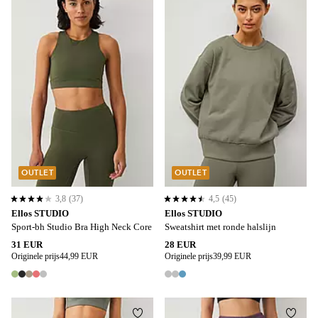
OUTLET
OUTLET
3,8
(37)
4,5
(45)
3,8 op basis van 37 beoordelingen
4,5 op basis van 45 beoordelingen
Ellos STUDIO
Ellos STUDIO
Sport-bh Studio Bra High Neck Core
Sweatshirt met ronde halslijn
31 EUR
28 EUR
Originele prijs
44,99 EUR
Originele prijs
39,99 EUR
5 kleuren
3 kleuren
Toevoegen aan favorieten
Toevo