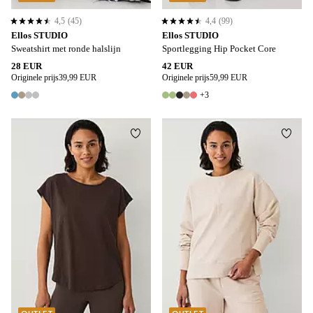
4,5
(45)
4,4
(99)
4,5 op basis van 45 beoordelingen
4,4 op basis van 99 beoordelingen
Ellos STUDIO
Ellos STUDIO
Sweatshirt met ronde halslijn
Sportlegging Hip Pocket Core
28 EUR
42 EUR
Originele prijs
39,99 EUR
Originele prijs
59,99 EUR
+3
4 kleuren
8 kleuren
Toevoegen aan favorieten
Toevo