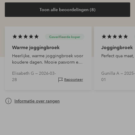
Toon alle beoordelingen (8)
Geverifieerde koper
Warme joggingbroek
Joggingbroek
Heerlijke, warme joggingbroek voor
Perfect qua maat,
koudere dagen. Mooie pasvorm en
de maat komt overeen met wat je
Elisabeth G —
2026-03-
Gunilla A —
2025-
normaal draagt.
28
01
Rapporteer
Informatie over rangen