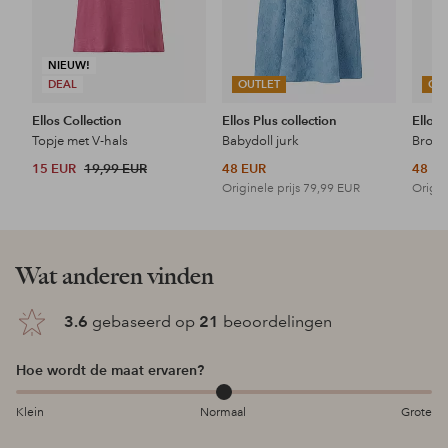
NIEUW!
DEAL
OUTLET
OU
Ellos Collection
Ellos Plus collection
Ellos 
Topje met V-hals
Babydoll jurk
15 EUR
19,99 EUR
48 EUR
48 E
Originele prijs
79,99 EUR
Origin
Wat anderen vinden
3.6
gebaseerd op
21
beoordelingen
Hoe wordt de maat ervaren?
Klein
Normaal
Grote