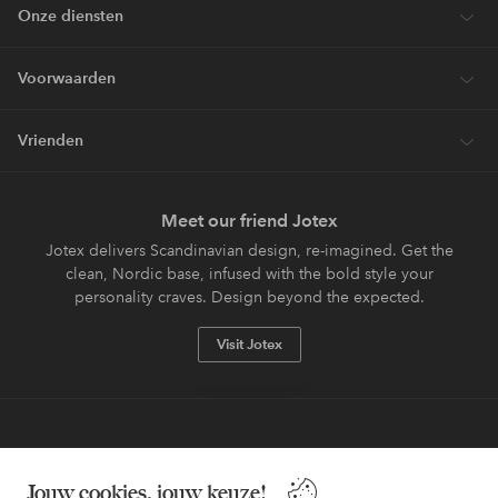
Onze diensten
Voorwaarden
Vrienden
Meet our friend Jotex
Jotex delivers Scandinavian design, re-imagined. Get the
clean, Nordic base, infused with the bold style your
personality craves. Design beyond the expected.
Visit Jotex
Veilig betalen - Nu betalen of opsplitsen
Jouw cookies, jouw keuze!
Wil je meer weten over
onze betaalopties
?