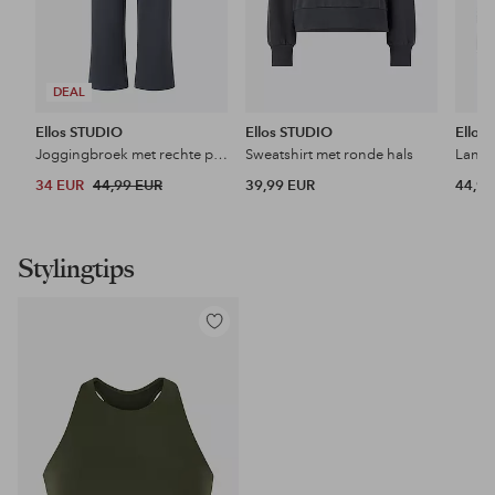
DEAL
Ellos STUDIO
Ellos STUDIO
Ellos
Joggingbroek met rechte pijpen
Sweatshirt met ronde hals
Lang 
34 EUR
44,99 EUR
39,99 EUR
44,99
Stylingtips
Toevoegen
aan
favorieten