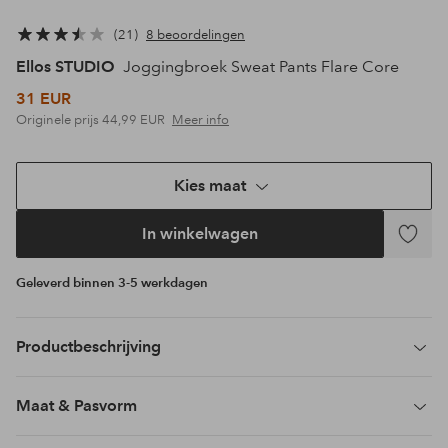
21
8 beoordelingen
Ellos STUDIO
Joggingbroek Sweat Pants Flare Core
31 EUR
Originele prijs
44,99 EUR
Meer info
Kies maat
In winkelwagen
Toevoeg
aan
Geleverd binnen 3-5 werkdagen
favoriet
Productbeschrijving
Maat & Pasvorm