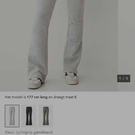
1
/
5
177 cm lang
S
Het model is
en draagt maat
Kleur: Lichtgrijs gemêleerd