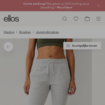
Eerste aankoop?
We geven je 20% korting op je
Sluit
bestelling.*
Word klant
Ellos
Ga
Zoeken
logo
naar
Ga
-
favoriete
naar
Kleding
Broeken
Joggingbroeken
ga
gemarkeerde
het
naar
producten
winkelmand
de
Soortgelijke tonen
Terug
voorpagina