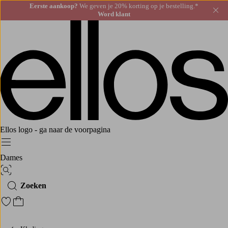
Eerste aankoop?
We geven je 20% korting op je bestelling.*
Slu
Word klant
Ellos logo - ga naar de voorpagina
Menu
Dames
Afbeelding zoeken
Zoeken
Ga naar favoriete gemarkeerde producten
Ga naar het winkelmandje