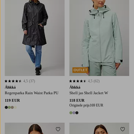
OUTLET
4,5
(37)
4,5
(62)
4,5 op basis van 37 beoordelingen
4,5 op basis van 62 beoordelingen
Áhkká
Áhkká
Regenparka Rain Waist Parka PU
Shell jas Shell Jacket W
119 EUR
118 EUR
Originele prijs
169 EUR
4 kleuren
3 kleuren
Toevoegen aan favorieten
Toevo