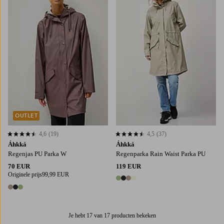
OUTLET
4,6
(19)
4,5
(37)
4,6 op basis van 19 beoordelingen
4,5 op basis van 37 beoordelingen
Áhkká
Áhkká
Regenjas PU Parka W
Regenparka Rain Waist Parka PU
70 EUR
119 EUR
Originele prijs
99,99 EUR
4 kleuren
3 kleuren
Je hebt 17 van 17 producten bekeken