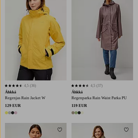
4,5
(36)
4,5
(37)
4,5 op basis van 36 beoordelingen
4,5 op basis van 37 beoordelingen
Áhkká
Áhkká
Regenjas Rain Jacket W
Regenparka Rain Waist Parka PU
129 EUR
119 EUR
4 kleuren
4 kleuren
Toevoegen aan favorieten
Toevo