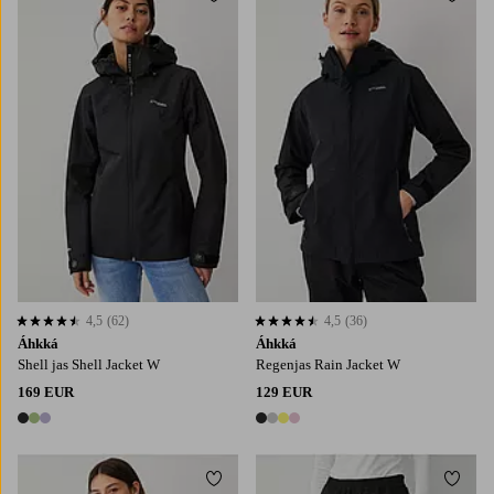
Toevoegen aan favorieten
Toevo
4,5
(62)
4,5
(36)
4,5 op basis van 62 beoordelingen
4,5 op basis van 36 beoordelingen
Áhkká
Áhkká
Shell jas Shell Jacket W
Regenjas Rain Jacket W
169 EUR
129 EUR
3 kleuren
4 kleuren
Toevoegen aan favorieten
Toevo