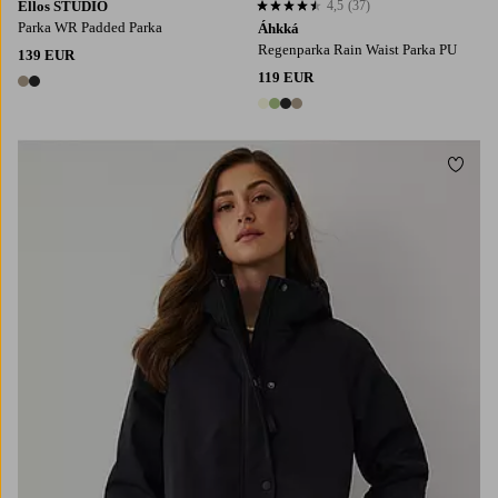
Ellos STUDIO
4,5
(37)
4,5 op basis van 37 beoordelingen
Parka WR Padded Parka
Áhkká
Regenparka Rain Waist Parka PU
139 EUR
119 EUR
2 kleuren
4 kleuren
Toevo