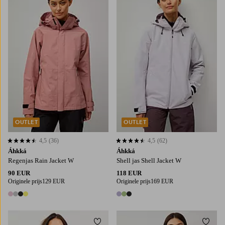
OUTLET
OUTLET
4,5
(36)
4,5
(62)
4,5 op basis van 36 beoordelingen
4,5 op basis van 62 beoordelingen
Áhkká
Áhkká
Regenjas Rain Jacket W
Shell jas Shell Jacket W
90 EUR
118 EUR
Originele prijs
129 EUR
Originele prijs
169 EUR
4 kleuren
3 kleuren
Toevoegen aan favorieten
Toevo