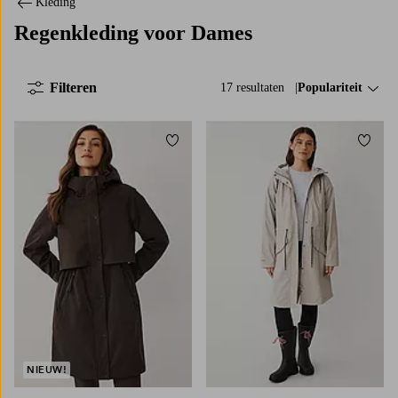
Kleding
Regenkleding voor Dames
Filteren
17 resultaten
Sorteer op:
Populariteit
Toevoegen aan favorieten
Toevo
NIEUW!