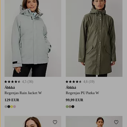
4,5
(36)
4,6
(19)
4,5 op basis van 36 beoordelingen
4,6 op basis van 19 beoordelingen
Áhkká
Áhkká
Regenjas Rain Jacket W
Regenjas PU Parka W
129 EUR
99,99 EUR
4 kleuren
3 kleuren
Toevoegen aan favorieten
Toevo