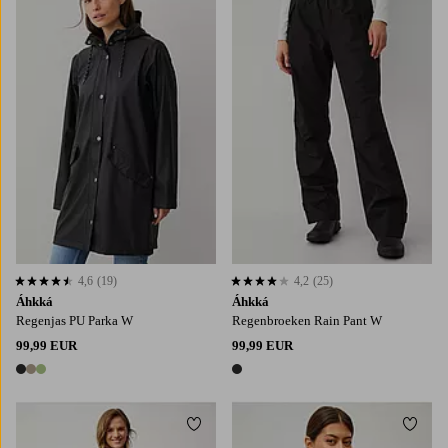
4,6
(19)
4,2
(25)
4,6 op basis van 19 beoordelingen
4,2 op basis van 25 beoordelingen
Áhkká
Áhkká
Regenjas PU Parka W
Regenbroeken Rain Pant W
99,99 EUR
99,99 EUR
3 kleuren
1 kleur
Toevoegen aan favorieten
Toevo