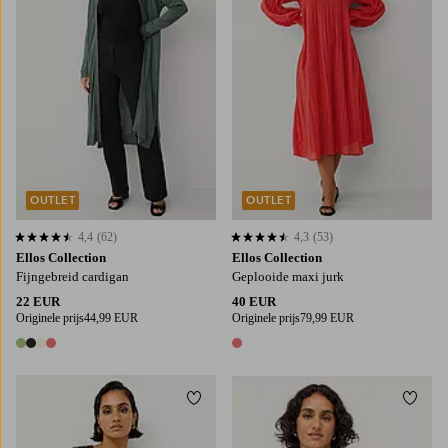
OUTLET
OUTLET
4,4
(62)
4,3
(53)
4,4 op basis van 62 beoordelingen
4,3 op basis van 53 beoordelingen
Ellos Collection
Ellos Collection
Fijngebreid cardigan
Geplooide maxi jurk
22 EUR
40 EUR
Originele prijs
44,99 EUR
Originele prijs
79,99 EUR
4 kleuren
1 kleur
Toevoegen aan favorieten
Toevo
XS
S
M
L
XL