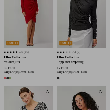
OUTLET
OUTLET
4,6
(45)
2,4
(7)
4,6 op basis van 45 beoordelingen
2,4 op basis van 7 beoordelingen
Ellos Collection
Ellos Collection
Velours jurk
Topje met drapering
30 EUR
17 EUR
Originele prijs
59,99 EUR
Originele prijs
34,99 EUR
3 kleuren
1 kleur
Toevoegen aan favorieten
Toevo
34
36
38
40
XS
S
M
L
XL