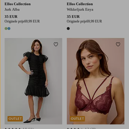
Ellos Collection
Ellos Collection
Jurk Alba
Wikkeljurk Enya
35 EUR
35 EUR
Originele prijs
69,99 EUR
Originele prijs
69,99 EUR
2 kleuren
1 kleur
Toevoegen aan favorieten
Toevo
XS
S
M
L
OUTLET
OUTLET