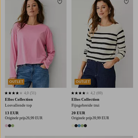
Toevoegen aan favorieten
Toevo
XS
S
M
L
XL
XS
S
M
L
XL
OUTLET
OUTLET
4,0
(51)
4,2
(69)
4,0 op basis van 51 beoordelingen
4,2 op basis van 69 beoordelingen
Ellos Collection
Ellos Collection
Losvallende top
Fijngebreide trui
13 EUR
20 EUR
Originele prijs
26,99 EUR
Originele prijs
39,99 EUR
3 kleuren
5 kleuren