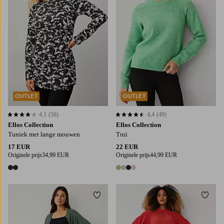
OUTLET
OUTLET
4,1
(56)
4,4
(49)
4,1 op basis van 56 beoordelingen
4,4 op basis van 49 beoordelingen
Ellos Collection
Ellos Collection
Tuniek met lange mouwen
Trui
17 EUR
22 EUR
Originele prijs
34,99 EUR
Originele prijs
44,99 EUR
2 kleuren
4 kleuren
Toevoegen aan favorieten
Toevo
XS
S
34/36
38/40
42/44
46/48
50/52