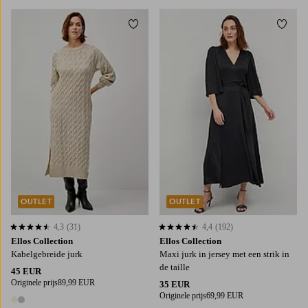
Toevoegen aan favorieten
Toevo
34/36
38/40
42/44
46/48
50/52
34/36
38/40
42/44
46/48
50/52
OUTLET
OUTLET
4,3
(31)
4,4
(192)
4,3 op basis van 31 beoordelingen
4,4 op basis van 192 beoordelingen
Ellos Collection
Ellos Collection
Kabelgebreide jurk
Maxi jurk in jersey met een strik in
de taille
45 EUR
Originele prijs
89,99 EUR
35 EUR
Originele prijs
69,99 EUR
2 kleuren