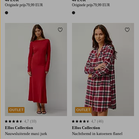
Originele prijs
79,99 EUR
Originele prijs
79,99 EUR
1 kleur
1 kleur
Toevoegen aan favorieten
Toevo
XS
S
OUTLET
OUTLET
4,7
(10)
4,7
(46)
4,7 op basis van 10 beoordelingen
4,7 op basis van 46 beoordelingen
Ellos Collection
Ellos Collection
Nauwsluitende maxi jurk
Nachthemd in katoenen flanel