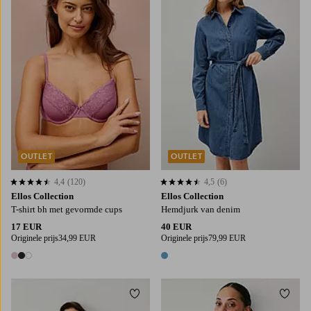
XS
S
L
XL
OUTLET
OUTLET
4,4
(120)
4,5
(6)
4,4 op basis van 120 beoordelingen
4,5 op basis van 6 beoordelingen
Ellos Collection
Ellos Collection
T-shirt bh met gevormde cups
Hemdjurk van denim
17 EUR
40 EUR
Originele prijs
34,99 EUR
Originele prijs
79,99 EUR
3 kleuren
1 kleur
Toevoegen aan favorieten
Toevo