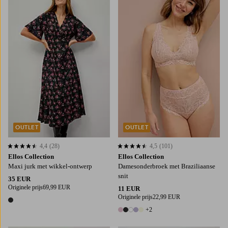
34/36
38/40
42/44
46/48
50/52
OUTLET
OUTLET
4,4
(28)
4,5
(101)
4,4 op basis van 28 beoordelingen
4,5 op basis van 101 beoordelingen
Ellos Collection
Ellos Collection
Maxi jurk met wikkel-ontwerp
Damesonderbroek met Braziliaanse
snit
35 EUR
Originele prijs
69,99 EUR
11 EUR
Originele prijs
22,99 EUR
1 kleur
+2
7 kleuren