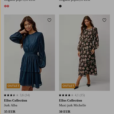
2 kleuren
1 kleur
Toevoegen aan favorieten
Toevo
OUTLET
OUTLET
3,6
(14)
4,1
(15)
3,6 op basis van 14 beoordelingen
4,1 op basis van 15 beoordelingen
Ellos Collection
Ellos Collection
Jurk Alba
Maxi jurk Michelle
35 EUR
30 EUR