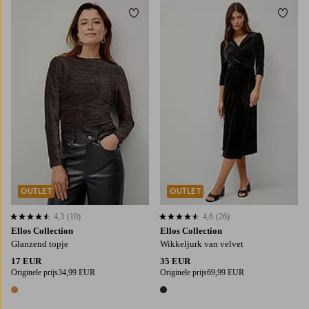
Toevoegen aan favorieten
Toevo
XS
S
M
L
XL
OUTLET
OUTLET
4,3
(10)
4,6
(26)
4,3 op basis van 10 beoordelingen
4,6 op basis van 26 beoordelingen
Ellos Collection
Ellos Collection
Glanzend topje
Wikkeljurk van velvet
17 EUR
35 EUR
Originele prijs
34,99 EUR
Originele prijs
69,99 EUR
1 kleur
1 kleur