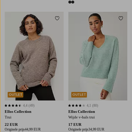
2 kleuren
Toevoegen aan favorieten
Toevo
XS
S
M
L
XL
XS
S
M
L
XL
OUTLET
OUTLET
4,4
(49)
4,1
(80)
4,4 op basis van 49 beoordelingen
4,1 op basis van 80 beoordelingen
Ellos Collection
Ellos Collection
Trui
Wijde v-hals trui
22 EUR
17 EUR
Originele prijs
44,99 EUR
Originele prijs
34,99 EUR