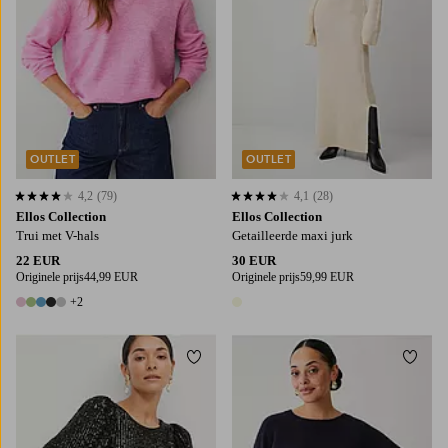
OUTLET
OUTLET
4,2
(79)
4,1
(28)
4,2 op basis van 79 beoordelingen
4,1 op basis van 28 beoordelingen
Ellos Collection
Ellos Collection
Trui met V-hals
Getailleerde maxi jurk
22 EUR
30 EUR
Originele prijs
44,99 EUR
Originele prijs
59,99 EUR
+2
7 kleuren
1 kleur
Toevoegen aan favorieten
Toevo
34/36
38/40
XS
S
M
L
XL