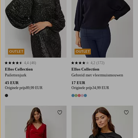
OUTLET
OUTLET
4,4
(46)
4,2
(172)
4,4 op basis van 46 beoordelingen
4,2 op basis van 172 beoordelingen
Ellos Collection
Ellos Collection
Pailettenjurk
Gebreid met vleermuismouwen
45 EUR
17 EUR
Originele prijs
89,99 EUR
Originele prijs
34,99 EUR
1 kleur
5 kleuren
Toevoegen aan favorieten
Toevo
XS
S
M
L
XL