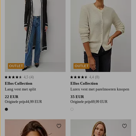
OUTLET
OUTLET
4,5
(4)
4,4
(8)
4,5 op basis van 4 beoordelingen
4,4 op basis van 8 beoordelingen
Ellos Collection
Ellos Collection
Lang vest met split
Lurex vest met parelmoeren knopen
22 EUR
35 EUR
Originele prijs
44,99 EUR
Originele prijs
69,99 EUR
1 kleur
1 kleur
Toevoegen aan favorieten
Toevo