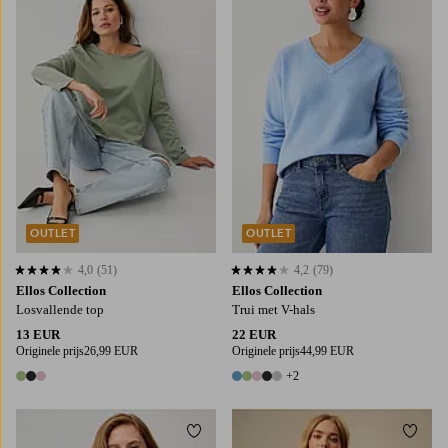
XS
S
M
L
XL
XS
S
M
OUTLET
OUTLET
4,0
(51)
4,2
(79)
4,0 op basis van 51 beoordelingen
4,2 op basis van 79 beoordelingen
Ellos Collection
Ellos Collection
Losvallende top
Trui met V-hals
13 EUR
22 EUR
Originele prijs
26,99 EUR
Originele prijs
44,99 EUR
+2
3 kleuren
7 kleuren
Toevoegen aan favorieten
Toevo