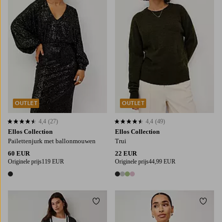
OUTLET
OUTLET
4,4
(27)
4,4
(49)
4,4 op basis van 27 beoordelingen
4,4 op basis van 49 beoordelingen
Ellos Collection
Ellos Collection
Pailettenjurk met ballonmouwen
Trui
60 EUR
22 EUR
Originele prijs
119 EUR
Originele prijs
44,99 EUR
1 kleur
4 kleuren
Toevoegen aan favorieten
Toevo
XS
S
XS
S
M
L
XL