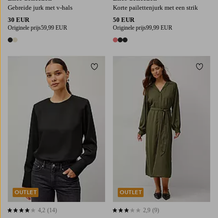
Gebreide jurk met v-hals
Korte pailettenjurk met een strik
30 EUR
50 EUR
Originele prijs
59,99 EUR
Originele prijs
99,99 EUR
2 kleuren
3 kleuren
Toevoegen aan favorieten
Toevo
XS
S
M
L
XL
XS
S
M
L
XL
OUTLET
OUTLET
4,2
(14)
2,9
(9)
4,2 op basis van 14 beoordelingen
2,9 op basis van 9 beoordelingen