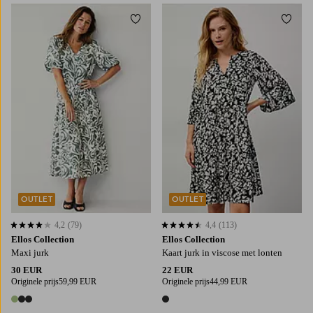
Toevoegen aan favorieten
Toevo
XS
S
M
L
XL
34/36
38/40
42/44
46/48
50/52
OUTLET
OUTLET
4,2
(79)
4,4
(113)
4,2 op basis van 79 beoordelingen
4,4 op basis van 113 beoordelingen
Ellos Collection
Ellos Collection
Maxi jurk
Kaart jurk in viscose met lonten
30 EUR
22 EUR
Originele prijs
59,99 EUR
Originele prijs
44,99 EUR
3 kleuren
1 kleur