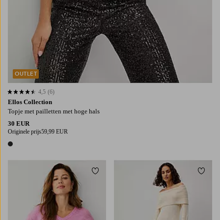
OUTLET
4,5
(6)
4,5 op basis van 6 beoordelingen
Ellos Collection
Topje met pailletten met hoge hals
30 EUR
Originele prijs
59,99 EUR
1 kleur
Toevoegen aan favorieten
Toevo
XS
S
38/40
42/44
46/48
50/52