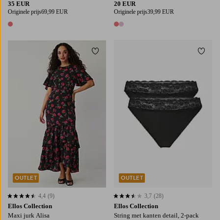
35 EUR
20 EUR
Originele prijs
69,99 EUR
Originele prijs
39,99 EUR
1 kleur
2 kleuren
Toevoegen aan favorieten
Toevo
34/36
42/44
OUTLET
OUTLET
4,4
(9)
3,7
(28)
4,4 op basis van 9 beoordelingen
3,7 op basis van 28 beoordelingen
Ellos Collection
Ellos Collection
Maxi jurk Alisa
String met kanten detail, 2-pack