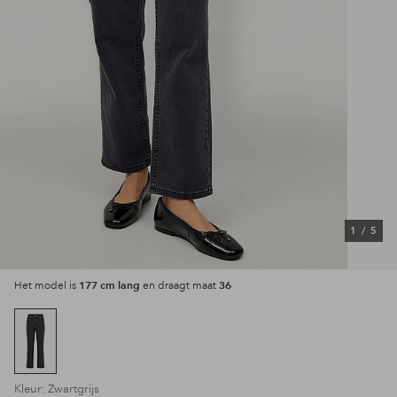
1
/
5
177 cm lang
36
Het model is
en draagt maat
Kleur: Zwartgrijs