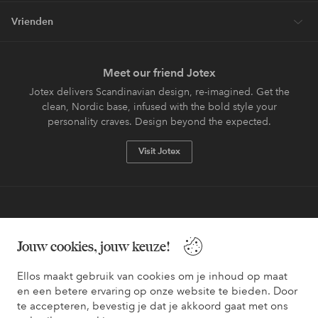
Vrienden
Meet our friend Jotex
Jotex delivers Scandinavian design, re-imagined. Get the
clean, Nordic base, infused with the bold style your
personality craves. Design beyond the expected.
Visit Jotex
Veilig betalen - Nu betalen of opsplitsen
Jouw cookies, jouw keuze!
Wil je meer weten over
onze betaalopties
?
Ellos maakt gebruik van cookies om je inhoud op maat
en een betere ervaring op onze website te bieden. Door
te accepteren, bevestig je dat je akkoord gaat met ons