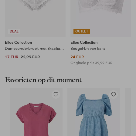
DEAL
OUTLET
Ellos Collection
Ellos Collection
Damesonderbroek met Braziliaanse snit
Beugel-bh van kant
17 EUR
22,99 EUR
24 EUR
Originele prijs
39,99 EUR
Favorieten op dit moment
Toevoegen
Toevoegen
aan
aan
favorieten
favorieten