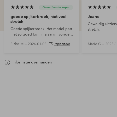
Geverifieerde koper
goede spijkerbroek, niet veel
Jeans
stretch
Geweldig uitzien
Goede spijkerbroek. Het model past
stretch.
niet zo goed bij mij als mijn vorige
spijkerbroek. De kleur is goed, niet
Sisko M —
2026-01-05
Marie G —
2023-1
Rapporteer
zwart. Ik zoek naar een donkerblauwe
spijkerbroek voor…
Informatie over rangen