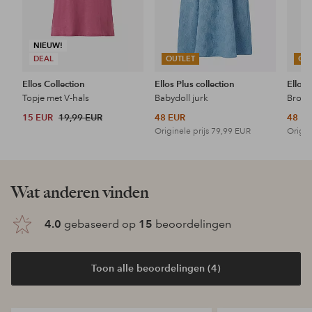
NIEUW!
DEAL
OUTLET
OU
Ellos Collection
Ellos Plus collection
Ellos 
Topje met V-hals
Babydoll jurk
15 EUR
19,99 EUR
48 EUR
48 E
Originele prijs
79,99 EUR
Origin
Wat anderen vinden
4.0
gebaseerd op
15
beoordelingen
Toon alle beoordelingen (4)