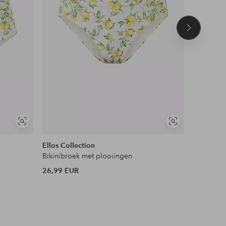
Volgend
product
Soortgelijke
Soortgelijke
tonen
tonen
Ellos Collection
Ellos Plus
Bikinibroek met plooiingen
Bikinitop
26,99 EUR
44,99 EU