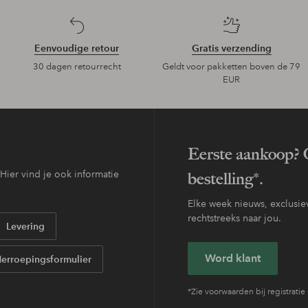
Eenvoudige retour
Gratis verzending
30 dagen retourrecht
Geldt voor pakketten boven de 79
EUR
Eerste aankoop? O
ier vind je ook informatie
bestelling*.
Elke week nieuws, exclusiev
rechtstreeks naar jou.
Levering
Word klant
erroepingsformulier
*Zie voorwaarden bij registratie