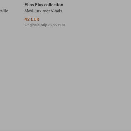
Ellos Plus collection
Ellos Col
aille
Maxi-jurk met V-hals
Top met 
42 EUR
18 EUR
Originele prijs
69,99 EUR
Originele p