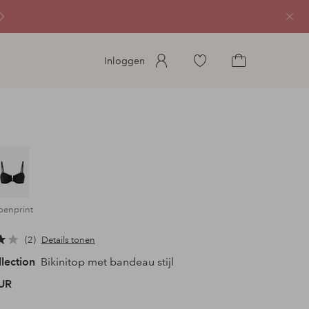
Sluit
Ga
Inloggen
naar
Ga
favoriete
naar
gemarkeerde
het
producten
winkelmandje
roenprint
2
Details tonen
llection
Bikinitop met bandeau stijl
UR