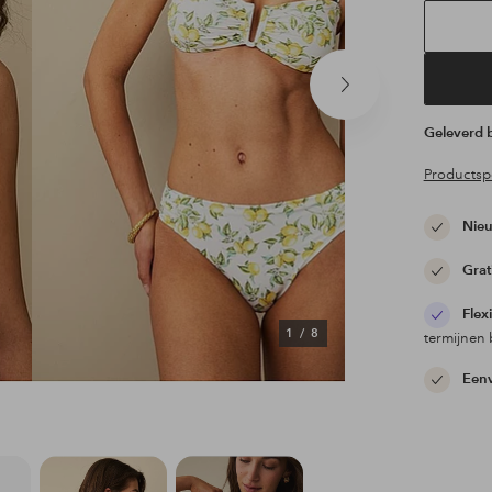
Volgend
product
Geleverd
Productspe
Nieu
Grat
Flex
1
/
8
termijnen 
Eenv