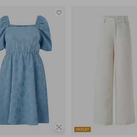
Toevoegen
aan
favorieten
Soortgelijke
OUTLET
tonen