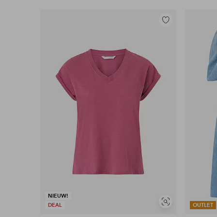
Toevoegen
aan
favorieten
NIEUW!
Soortgelijke
DEAL
OUTLET
tonen