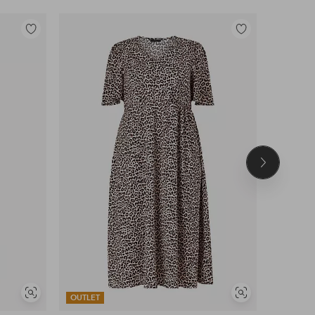
Toevoegen
Toevoegen
aan
aan
favorieten
favorieten
Volgend
product
Soortgelijke
Soortgelijke
OUTLET
OUTLET
tonen
tonen