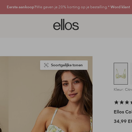
Eerste aankoop?
We geven je 20% korting op je bestelling.*
Word klant
Ellos
logo
-
ga
naar
de
voorpagina
Soortgelijke tonen
Kleur: Cit
Ellos Co
34,99 E