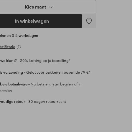
Kies maat
In winkelwagen
Toevoegen
aan
 binnen 3-5 werkdagen
favorieten
cificatie
we klant?
– 20% korting op je bestelling*
is verzending
– Geldt voor pakketten boven de 79 €*
ibele betaalwijze
– Nu betalen, later betalen of in
betalen
oudige retour
– 30 dagen retourrecht