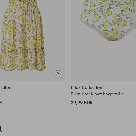
Soortgelijke
tonen
ection
Ellos Collection
Bikinibroek met hoge taille
R
29,99 EUR
t