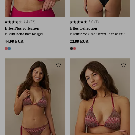
4,4
(22)
5,0
(1)
4,4 op basis van 22 beoordelingen
5,0 op basis van 1 beoordelingen
Ellos Plus collection
Ellos Collection
Bikini beha met beugel
Bikinibroek met Braziliaanse snit
44,99 EUR
22,99 EUR
2 kleuren
2 kleuren
Toevoegen aan favorieten
Toevo
XS
S
M
L
XL
XS
S
M
L
XL