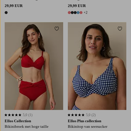
29,99 EUR
29,99 EUR
+2
1 kleur
7 kleuren
Toevoegen aan favorieten
Toevo
S
M
L
XL
5,0
(1)
5,0
(2)
5,0 op basis van 1 beoordelingen
5,0 op basis van 2 beoordelingen
Ellos Collection
Ellos Plus collection
Bikinibroek met hoge taille
Bikinitop van seersucker