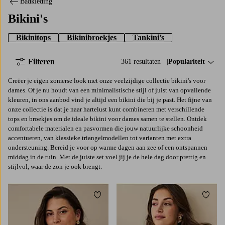
Badkleding
Bikini's
Bikinitops
Bikinibroekjes
Tankini’s
Filteren
361 resultaten
Sorteer op:
Populariteit
Creëer je eigen zomerse look met onze veelzijdige collectie bikini's voor
dames. Of je nu houdt van een minimalistische stijl of juist van opvallende
kleuren, in ons aanbod vind je altijd een bikini die bij je past. Het fijne van
onze collectie is dat je naar hartelust kunt combineren met verschillende
tops en broekjes om de ideale bikini voor dames samen te stellen. Ontdek
comfortabele materialen en pasvormen die jouw natuurlijke schoonheid
accentueren, van klassieke triangelmodellen tot varianten met extra
ondersteuning. Bereid je voor op warme dagen aan zee of een ontspannen
middag in de tuin. Met de juiste set voel jij je de hele dag door prettig en
stijlvol, waar de zon je ook brengt.
Toevoegen aan favorieten
Toevo