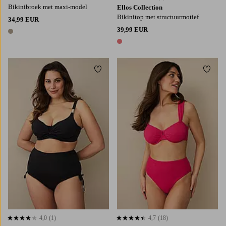
Bikinibroek met maxi-model
Ellos Collection
Bikinitop met structuurmotief
34,99 EUR
39,99 EUR
1 kleur
1 kleur
Toevoegen aan favorieten
Toevo
L
XL
2XL
S
M
L
XL
4,0
(1)
4,7
(18)
4,0 op basis van 1 beoordelingen
4,7 op basis van 18 beoordelingen