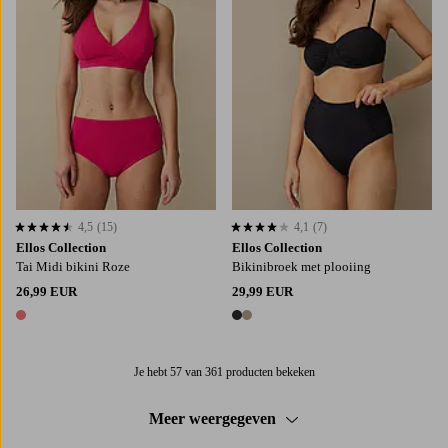
4,5
(15)
4,1
(7)
4,5 op basis van 15 beoordelingen
4,1 op basis van 7 beoordelingen
Ellos Collection
Ellos Collection
Tai Midi bikini Roze
Bikinibroek met plooiing
26,99 EUR
29,99 EUR
1 kleur
2 kleuren
Je hebt 57 van 361 producten bekeken
Meer weergegeven