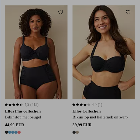
Toevoegen aan favorieten
Toevo
4,5
(415)
4,0
(1)
4,5 op basis van 415 beoordelingen
4,0 op basis van 1 beoordelingen
Ellos Plus collection
Ellos Collection
Bikinitop met beugel
Bikinitop met halternek ontwerp
44,99 EUR
39,99 EUR
5 kleuren
2 kleuren