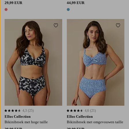
29,99 EUR
44,99 EUR
1 kleur
1 kleur
Toevoegen aan favorieten
Toevo
S
M
L
XL
S
M
L
XL
4,3
(25)
4,6
(21)
4,3 op basis van 25 beoordelingen
4,6 op basis van 21 beoordelingen
Ellos Collection
Ellos Collection
Bikinibroek met hoge taille
Bikinibroek met omgevouwen taille