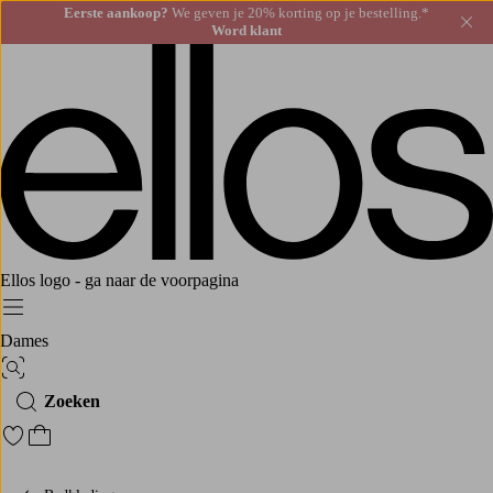
Eerste aankoop?
We geven je 20% korting op je bestelling.*
Slu
Word klant
Ellos logo - ga naar de voorpagina
Menu
Dames
Afbeelding zoeken
Zoeken
Ga naar favoriete gemarkeerde producten
Ga naar het winkelmandje