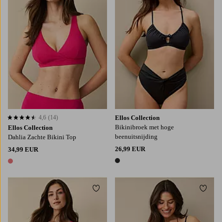
4,6
(14)
Ellos Collection
4,6 op basis van 14 beoordelingen
Bikinibroek met hoge
Ellos Collection
beenuitsnijding
Dahlia Zachte Bikini Top
26,99 EUR
34,99 EUR
1 kleur
1 kleur
Toevoegen aan favorieten
Toevo
S
M
L
XL
XS
S
M
L
XL