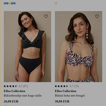
5 kleuren
1 kleur
Toevoegen aan favorieten
Toevo
XS
S
M
L
XL
4,5
(87)
4,7
(25)
4,5 op basis van 87 beoordelingen
4,7 op basis van 25 beoordelingen
Ellos Collection
Ellos Collection
Bikinibroekje met hoge taille
Bikini beha met beugel
26,99 EUR
39,99 EUR