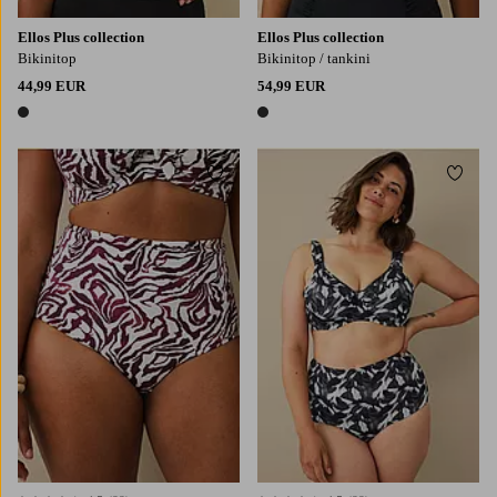
Ellos Plus collection
Ellos Plus collection
Bikinitop
Bikinitop / tankini
44,99 EUR
54,99 EUR
1 kleur
1 kleur
Toevoegen aan favorieten
Toevo
L
XL
2XL
L
XL
2XL