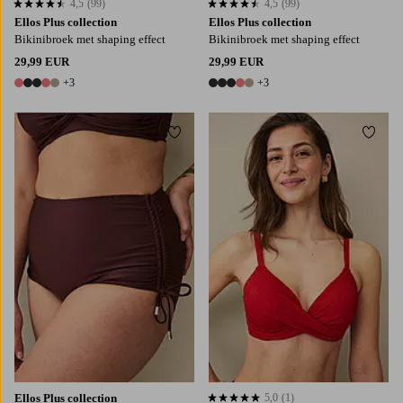
4,5
(99)
4,5
(99)
4,5 op basis van 99 beoordelingen
4,5 op basis van 99 beoordelingen
Ellos Plus collection
Ellos Plus collection
Bikinibroek met shaping effect
Bikinibroek met shaping effect
29,99 EUR
29,99 EUR
+3
+3
8 kleuren
8 kleuren
Toevoegen aan favorieten
Toevo
L
XL
2XL
Ellos Plus collection
5,0
(1)
5,0 op basis van 1 beoordelingen