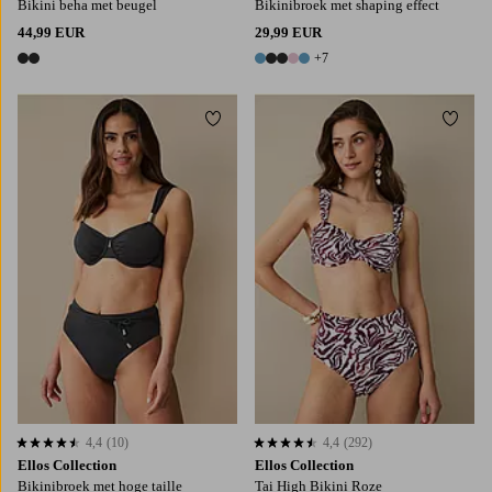
Bikini beha met beugel
Bikinibroek met shaping effect
44,99 EUR
29,99 EUR
+7
2 kleuren
12 kleuren
Toevoegen aan favorieten
Toevo
XS
S
M
L
XL
XS
S
M
L
XL
4,4
(10)
4,4
(292)
4,4 op basis van 10 beoordelingen
4,4 op basis van 292 beoordelingen
Ellos Collection
Ellos Collection
Bikinibroek met hoge taille
Tai High Bikini Roze