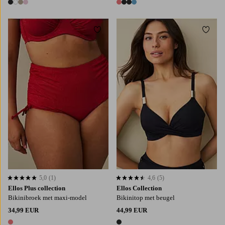
4 kleuren
4 kleuren
Toevoegen aan favorieten
Toevo
L
XL
2XL
5,0
(1)
4,6
(5)
5,0 op basis van 1 beoordelingen
4,6 op basis van 5 beoordelingen
Ellos Plus collection
Ellos Collection
Bikinibroek met maxi-model
Bikinitop met beugel
34,99 EUR
44,99 EUR