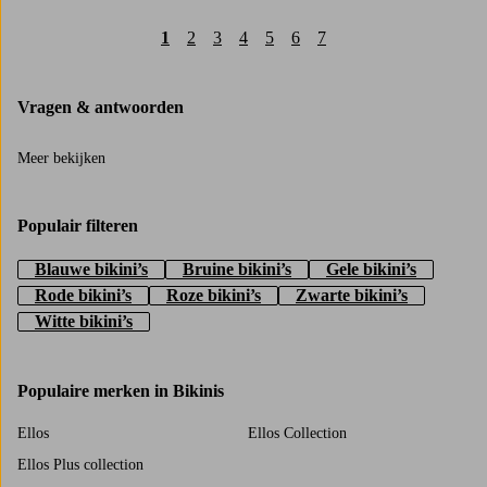
1
2
3
4
5
6
7
Vragen & antwoorden
Meer bekijken
Populair filteren
Blauwe bikini’s
Bruine bikini’s
Gele bikini’s
Rode bikini’s
Roze bikini’s
Zwarte bikini’s
Witte bikini’s
Populaire merken in Bikinis
Ellos
Ellos Collection
Ellos Plus collection