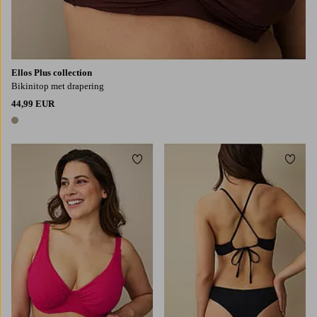
Ellos Plus collection
Bikinitop met drapering
44,99 EUR
1 kleur
Toevoegen aan favorieten
Toevo
XS
S
M
L
XL