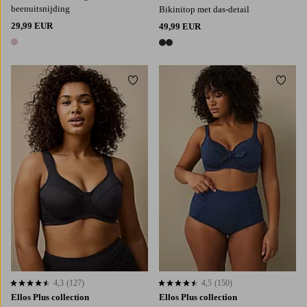
beenuitsnijding
Bikinitop met das-detail
29,99 EUR
49,99 EUR
1 kleur
2 kleuren
Toevoegen aan favorieten
Toevo
M
L
XL
2XL
3XL
4,3
(127)
4,5
(150)
4,3 op basis van 127 beoordelingen
4,5 op basis van 150 beoordelingen
Ellos Plus collection
Ellos Plus collection