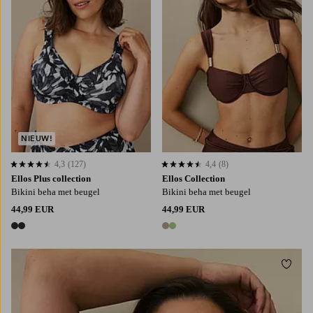
NIEUW!
4,3
(127)
4,4
(8)
4,3 op basis van 127 beoordelingen
4,4 op basis van 8 beoordelingen
Ellos Plus collection
Ellos Collection
Bikini beha met beugel
Bikini beha met beugel
44,99 EUR
44,99 EUR
2 kleuren
2 kleuren
Toevo