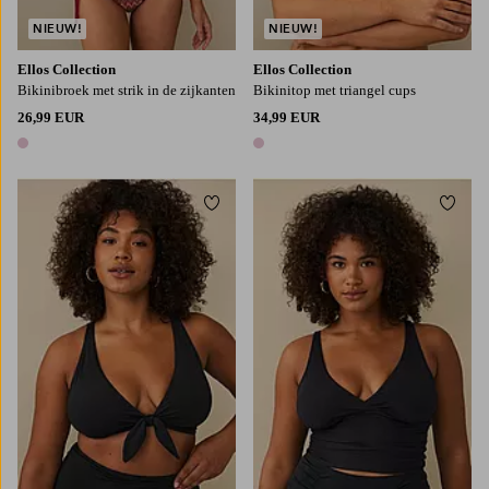
NIEUW!
NIEUW!
Ellos Collection
Ellos Collection
Bikinibroek met strik in de zijkanten
Bikinitop met triangel cups
26,99 EUR
34,99 EUR
1 kleur
1 kleur
Toevoegen aan favorieten
Toevo