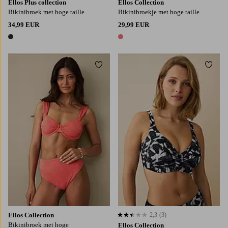
Ellos Plus collection
Ellos Collection
Bikinibroek met hoge taille
Bikinibroekje met hoge taille
34,99 EUR
29,99 EUR
1 kleur
1 kleur
Toevoegen aan favorieten
Toevo
S
M
L
XL
Ellos Collection
2,3
(3)
2,3 op basis van 3 beoordelingen
Bikinibroek met hoge
Ellos Collection