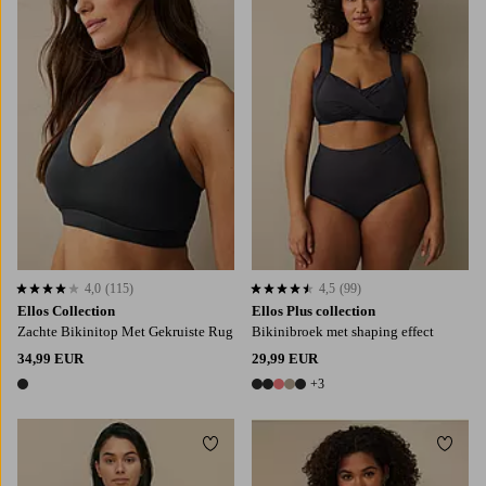
S
M
L
XL
L
XL
2XL
4,0
(115)
4,5
(99)
4,0 op basis van 115 beoordelingen
4,5 op basis van 99 beoordelingen
Ellos Collection
Ellos Plus collection
Zachte Bikinitop Met Gekruiste Rug
Bikinibroek met shaping effect
34,99 EUR
29,99 EUR
+3
1 kleur
8 kleuren
Toevoegen aan favorieten
Toevo