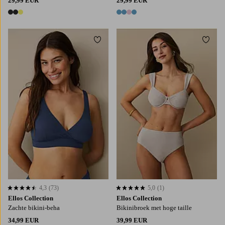
29,99 EUR
29,99 EUR
3 kleuren
4 kleuren
Toevoegen aan favorieten
Toevo
XS
S
M
L
XL
4,3
(73)
5,0
(1)
4,3 op basis van 73 beoordelingen
5,0 op basis van 1 beoordelingen
Ellos Collection
Ellos Collection
Zachte bikini-beha
Bikinibroek met hoge taille
34,99 EUR
39,99 EUR