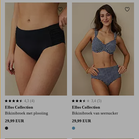
Toevoegen aan favorieten
Toevo
XS
S
M
L
XL
XS
S
M
L
XL
4,3
(4)
3,4
(5)
4,3 op basis van 4 beoordelingen
3,4 op basis van 5 beoordelingen
Ellos Collection
Ellos Collection
Bikinibroek met plooiing
Bikinibroek van seersucker
29,99 EUR
29,99 EUR
1 kleur
1 kleur