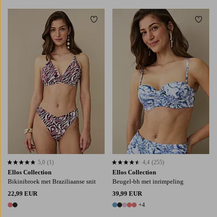
Toevoegen aan favorieten
Toevo
XS
S
M
L
XL
5,0
(1)
4,4
(255)
5,0 op basis van 1 beoordelingen
4,4 op basis van 255 beoordelingen
Ellos Collection
Ellos Collection
Bikinibroek met Braziliaanse snit
Beugel-bh met inrimpeling
22,99 EUR
39,99 EUR
+4
2 kleuren
9 kleuren