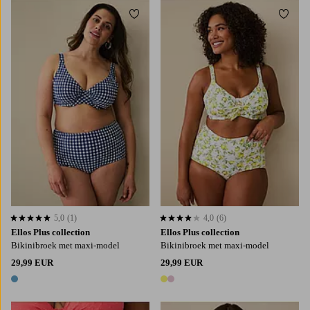
Toevoegen aan favorieten
Toevo
L
XL
2XL
L
XL
2XL
3XL
5,0
(1)
4,0
(6)
5,0 op basis van 1 beoordelingen
4,0 op basis van 6 beoordelingen
Ellos Plus collection
Ellos Plus collection
Bikinibroek met maxi-model
Bikinibroek met maxi-model
29,99 EUR
29,99 EUR
1 kleur
2 kleuren