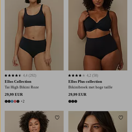
XS
S
M
L
XL
M
L
XL
2XL
3XL
4,4
(292)
4,2
(58)
4,4 op basis van 292 beoordelingen
4,2 op basis van 58 beoordelingen
Ellos Collection
Ellos Plus collection
Tai High Bikini Roze
Bikinibroek met hoge taille
29,99 EUR
29,99 EUR
+2
7 kleuren
3 kleuren
Toevoegen aan favorieten
Toevo