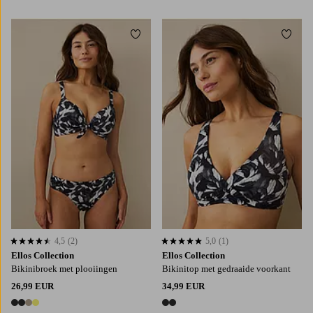
1 kleur
1 kleur
Toevoegen aan favorieten
Toevo
XS
S
M
L
4,5
(2)
5,0
(1)
4,5 op basis van 2 beoordelingen
5,0 op basis van 1 beoordelingen
Ellos Collection
Ellos Collection
Bikinibroek met plooiingen
Bikinitop met gedraaide voorkant
26,99 EUR
34,99 EUR
4 kleuren
2 kleuren