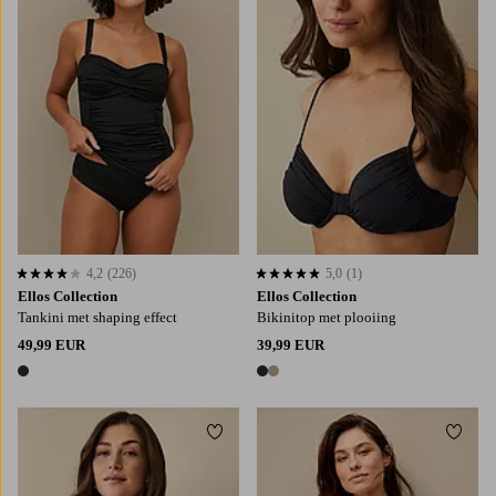
4,2
(226)
5,0
(1)
4,2 op basis van 226 beoordelingen
5,0 op basis van 1 beoordelingen
Ellos Collection
Ellos Collection
Tankini met shaping effect
Bikinitop met plooiing
49,99 EUR
39,99 EUR
1 kleur
2 kleuren
Toevoegen aan favorieten
Toevo
XS
S
M
L