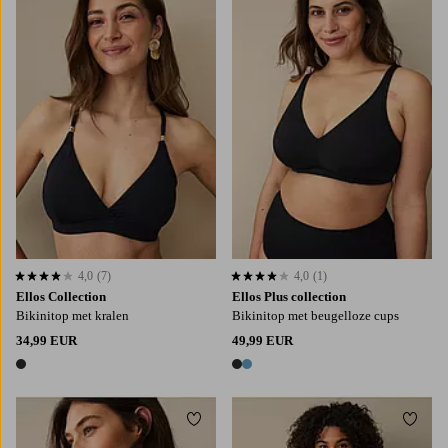
XS
S
M
L
4,0
(7)
4,0
(1)
4,0 op basis van 7 beoordelingen
4,0 op basis van 1 beoordelingen
Ellos Collection
Ellos Plus collection
Bikinitop met kralen
Bikinitop met beugelloze cups
34,99 EUR
49,99 EUR
1 kleur
2 kleuren
Toevoegen aan favorieten
Toevo