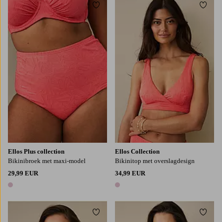
Toevoegen aan favorieten
Toevo
L
XL
2XL
Ellos Plus collection
Ellos Collection
Bikinibroek met maxi-model
Bikinitop met overslagdesign
29,99 EUR
34,99 EUR
1 kleur
1 kleur
Toevoegen aan favorieten
Toevo