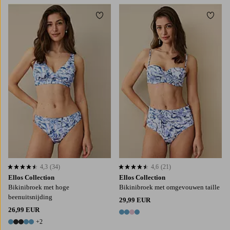
Toevoegen aan favorieten
Toevo
XS
S
M
L
S
M
L
XL
4,3
(34)
4,6
(21)
4,3 op basis van 34 beoordelingen
4,6 op basis van 21 beoordelingen
Ellos Collection
Ellos Collection
Bikinibroek met hoge
Bikinibroek met omgevouwen taille
beenuitsnijding
29,99 EUR
26,99 EUR
4 kleuren
+2
7 kleuren