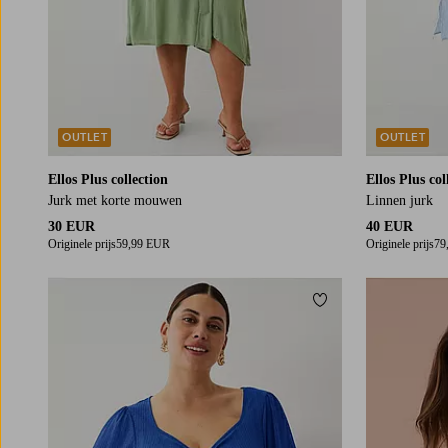
OUTLET
OUTLET
Ellos Plus collection
Ellos Plus col
Jurk met korte mouwen
Linnen jurk
30 EUR
40 EUR
Originele prijs
59,99 EUR
Originele prijs
79
Toevoegen aan fav
L
XL
2XL
3XL
4XL