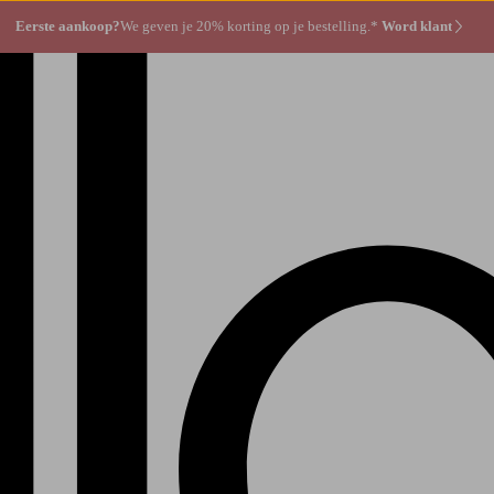
Eerste aankoop?
We geven je 20% korting op je bestelling.*
Word klant