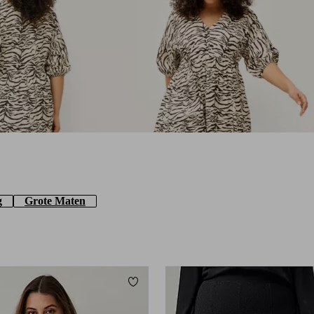
g
Grote Maten
Toevoegen aan favorieten