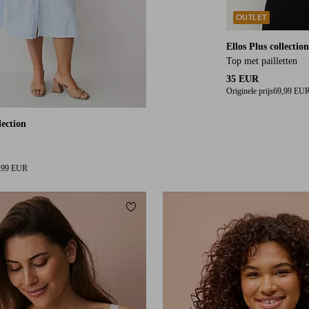
OUTLET
Ellos Plus collection
Top met pailletten
35 EUR
Originele prijs
69,99 EU
lection
,99 EUR
orieten
Toevoegen aan favorieten