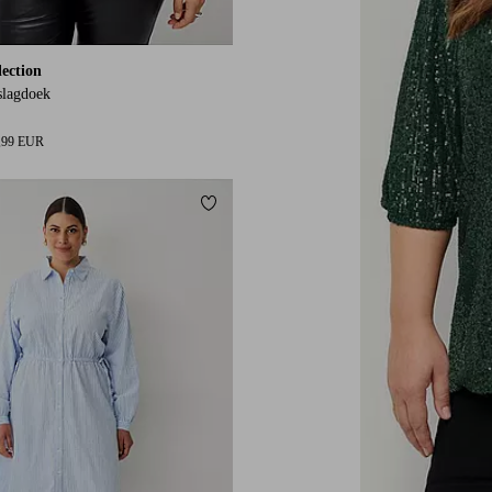
lection
slagdoek
,99 EUR
orieten
Toevoegen aan favorieten
L