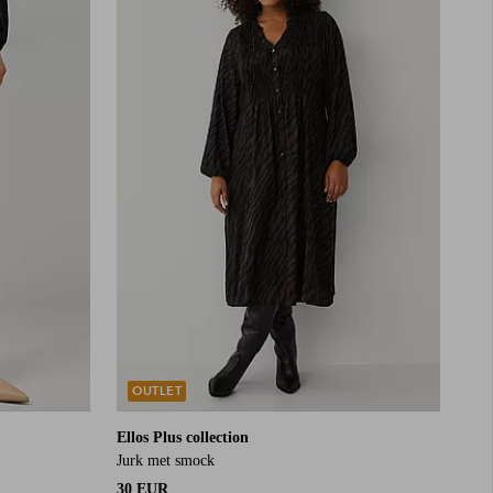
L
XL
2XL
3XL
4XL
OUTLET
Ellos Plus collection
Jurk met smock
30 EUR