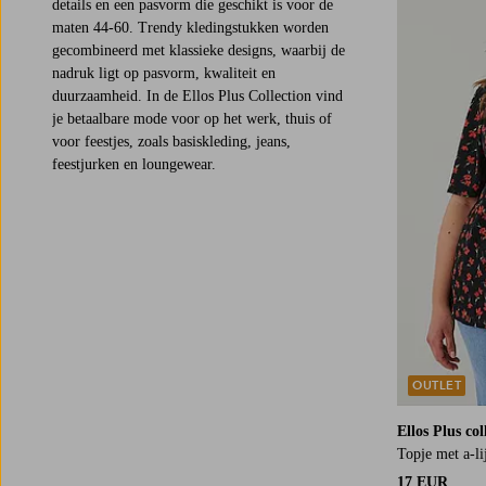
details en een pasvorm die geschikt is voor de
L
XL
2XL
3XL
maten 44-60. Trendy kledingstukken worden
gecombineerd met klassieke designs, waarbij de
nadruk ligt op pasvorm, kwaliteit en
duurzaamheid. In de Ellos Plus Collection vind
je betaalbare mode voor op het werk, thuis of
voor feestjes, zoals basiskleding, jeans,
feestjurken en loungewear.
OUTLET
Ellos Plus col
Topje met a-l
17 EUR