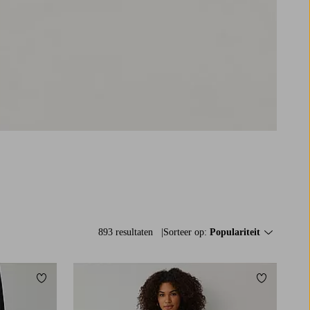
893 resultaten
Sorteer op:
Populariteit
Toevoegen aan favorieten
Toevoegen