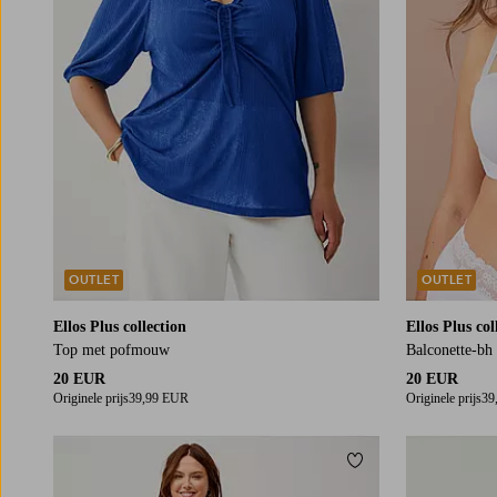
OUTLET
OUTLET
Ellos Plus collection
Ellos Plus col
Top met pofmouw
Balconette-bh
20 EUR
20 EUR
Originele prijs
39,99 EUR
Originele prijs
39
Toevoegen aan fav