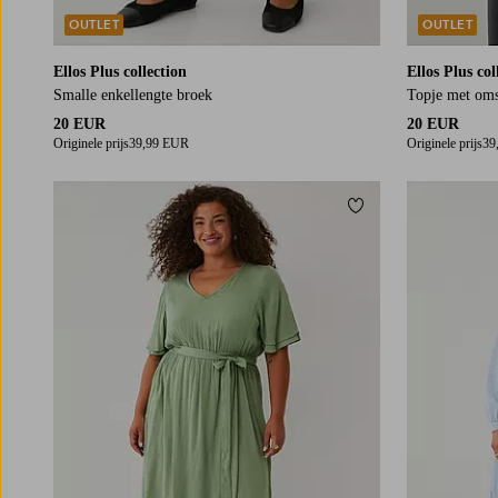
OUTLET
OUTLET
Ellos Plus collection
Ellos Plus col
Smalle enkellengte broek
Topje met om
20 EUR
20 EUR
Originele prijs
39,99 EUR
Originele prijs
39
Toevoegen aan fav
42/44
46/48
50/52
54/56
58/60
L
XL
2XL
3XL
4X