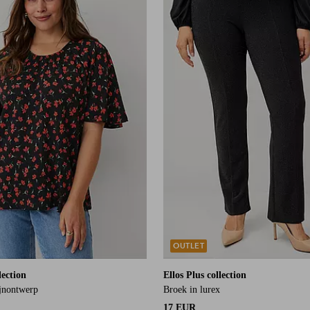
L
XL
2XL
3XL
4XL
OUTLET
lection
Ellos Plus collection
ijnontwerp
Broek in lurex
17 EUR