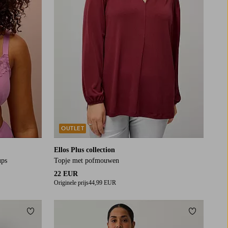
OUTLET
Ellos Plus collection
ups
Topje met pofmouwen
22 EUR
Originele prijs
44,99 EUR
Toevoegen aan favorieten
Toevoegen