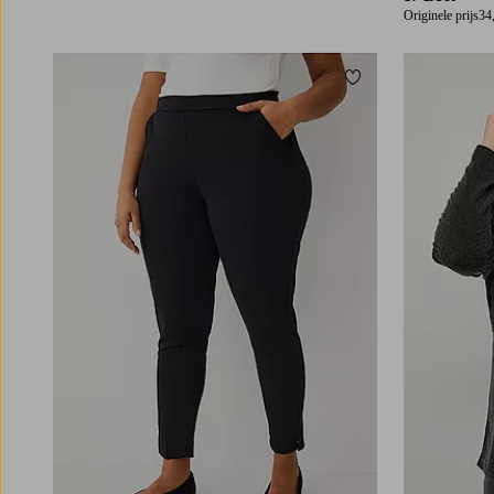
Originele prijs
34
Toevoegen aan fav
L
XL
2XL
3XL
4X