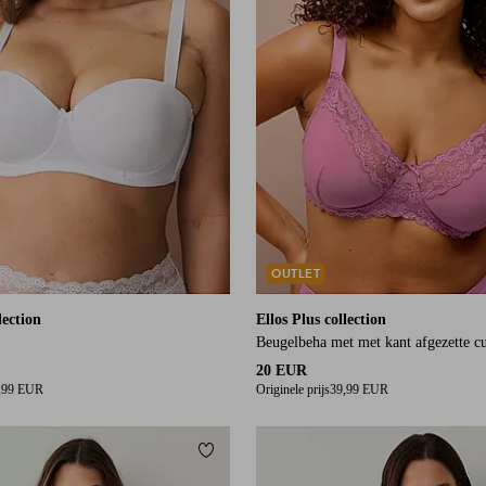
OUTLET
lection
Ellos Plus collection
Beugelbeha met met kant afgezette c
20 EUR
,99 EUR
Originele prijs
39,99 EUR
orieten
Toevoegen aan favorieten