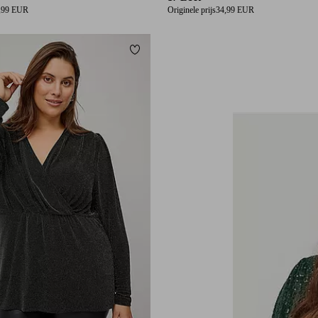
,99 EUR
Originele prijs
34,99 EUR
orieten
Toevoegen aan favorieten
L
42/44
46/48
50/52
54/56
58