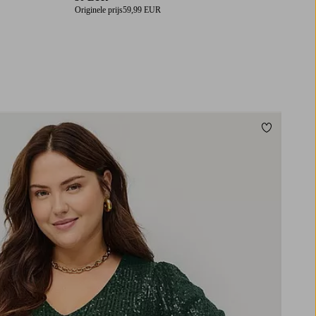
Originele prijs
59,99 EUR
Toevoegen
/60