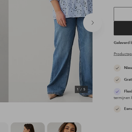
Volgend
product
Geleverd
Productspe
Nieu
Grat
1
/
5
Flex
termijnen 
Eenv