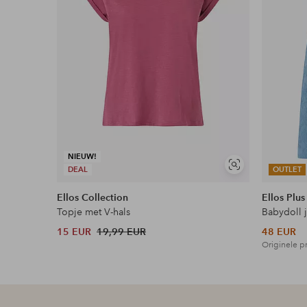
Download afbeelding in hoge resolutie
Gratis verzending
Geldt voor pakketten boven de 79 €
Lees meer
Flexibele betaalwijze
NIEUW!
Soortgelijke
DEAL
OUTLET
Nu betalen, later betalen of in termijnen betal
tonen
Ellos Collection
Ellos Plus
Meer lezen
Topje met V-hals
Babydoll 
15 EUR
19,99 EUR
48 EUR
Originele pr