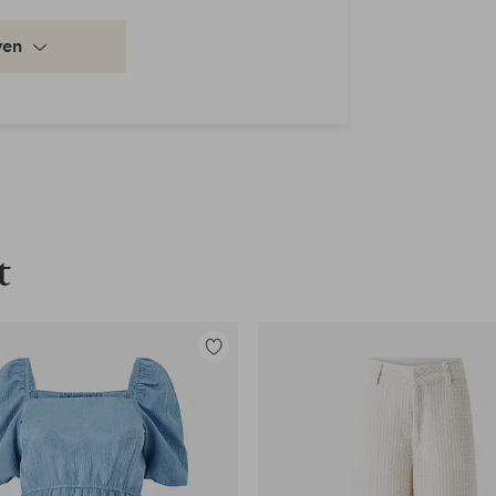
ven
t
Toevoegen
aan
favorieten