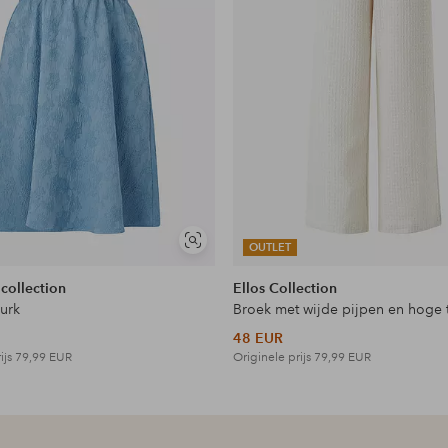
Soortgelijke
OUTLET
en
tonen
 collection
Ellos Collection
jurk
Broek met wijde pijpen en hoge t
48 EUR
ijs
79,99 EUR
Originele prijs
79,99 EUR