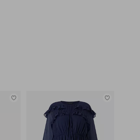
Toevoegen
Toevoegen
aan
aan
favorieten
favorieten