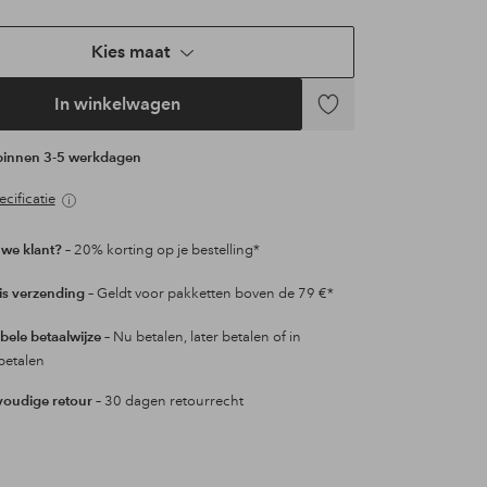
Kies maat
In winkelwagen
Toevoegen
aan
 binnen 3-5 werkdagen
favorieten
cificatie
we klant?
– 20% korting op je bestelling*
is verzending
– Geldt voor pakketten boven de 79 €*
ibele betaalwijze
– Nu betalen, later betalen of in
betalen
oudige retour
– 30 dagen retourrecht