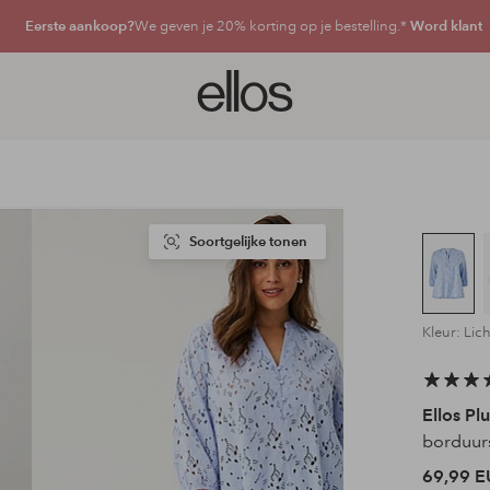
Eerste aankoop?
We geven je 20% korting op je bestelling.*
Word klant
Ellos
logo
-
ga
naar
de
voorpagina
Soortgelijke tonen
Kleur: Lic
Ellos Plu
borduur
69,99 E