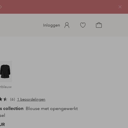
Sluit
Ga
Inloggen
naar
Ga
favoriete
naar
gemarkeerde
het
producten
winkelmandje
htblauw
6
1 beoordelingen
s collection
Blouse met opengewerkt
sel
UR