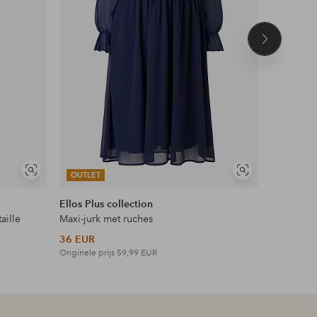
Volgend
product
Soortgelijke
Soortgelijke
OUTLET
OUTLET
tonen
tonen
Ellos Plus collection
Ellos Plus
aille
Maxi-jurk met ruches
Maxi-jurk 
36 EUR
42 EUR
Originele prijs
59,99 EUR
Originele p