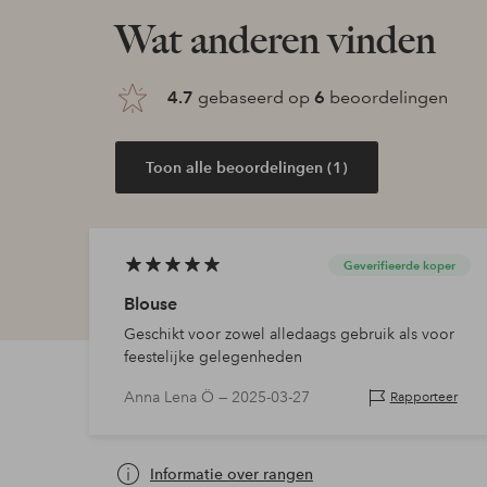
Wat anderen vinden
4.7
gebaseerd op
6
beoordelingen
Toon alle beoordelingen (1)
Geverifieerde koper
Blouse
Geschikt voor zowel alledaags gebruik als voor
feestelijke gelegenheden
Anna Lena Ö —
2025-03-27
Rapporteer
Informatie over rangen