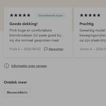
Geverifieerde koper
Goede dekking!
Prachtig
Flink hoge en comfortabele
Geweldig model 
bikinibroekjes! 2xl paste goed bij
bewegingsvrijhei
mij die normaal gesproken maat
op zijn plaats blij
50/52 heeft. Goede dekking.
rondspringen zo
Frida S —
2026-08-02
Jonna A —
2026-
Rapporteer
string te krijgen,
Prachtig fijn mat
Informatie over rangen
Ontdek meer
Blauwe bikini’s