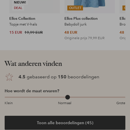
NIEUW!
DEAL
OUTLET
OU
Ellos Collection
Ellos Plus collection
Ellos 
Topje met V-hals
Babydoll jurk
15 EUR
19,99 EUR
48 EUR
48 E
Originele prijs
79,99 EUR
Origin
Wat anderen vinden
4.5
gebaseerd op
150
beoordelingen
Hoe wordt de maat ervaren?
Klein
Normaal
Grote
Toon alle beoordelingen (45)