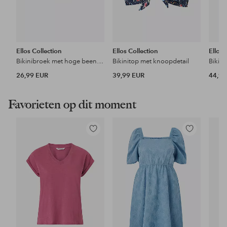
Ellos Collection
Ellos Collection
Ellos 
Bikinibroek met hoge beenuitsnijding
Bikinitop met knoopdetail
Bikin
26,99 EUR
39,99 EUR
44,99
Favorieten op dit moment
Toevoegen
Toevoegen
aan
aan
favorieten
favorieten