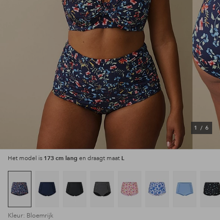
1
/
6
173 cm lang
L
Het model is
en draagt maat
Kleur: Bloemrijk