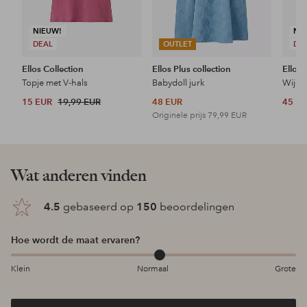
NIEUW!
NI
DEAL
OUTLET
DE
Ellos Collection
Ellos Plus collection
Ellos 
Topje met V-hals
Babydoll jurk
Wijde 
15 EUR
19,99 EUR
48 EUR
45 E
Originele prijs
79,99 EUR
Wat anderen vinden
4.5
gebaseerd op
150
beoordelingen
Hoe wordt de maat ervaren?
Klein
Normaal
Grote