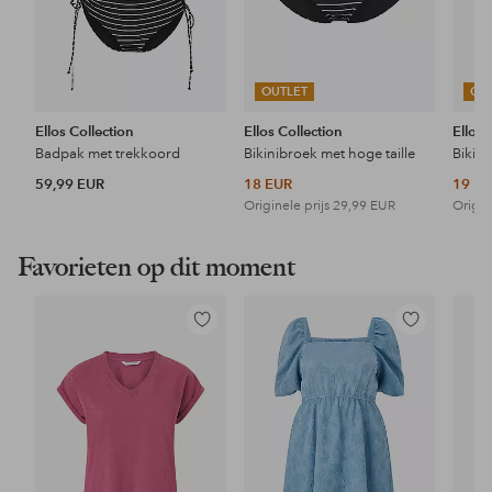
OUTLET
OU
Ellos Collection
Ellos Collection
Ellos 
Badpak met trekkoord
Bikinibroek met hoge taille
59,99 EUR
18 EUR
19 E
Originele prijs
29,99 EUR
Origin
Favorieten op dit moment
Toevoegen
Toevoegen
aan
aan
favorieten
favorieten