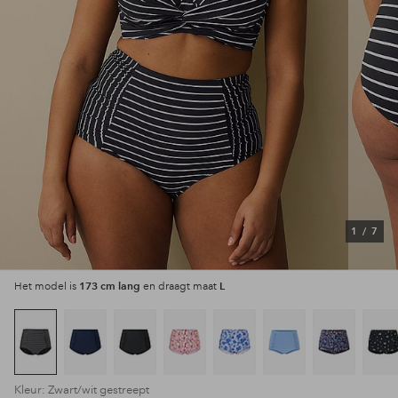
1
/
7
173 cm lang
L
Het model is
en draagt maat
Kleur: Zwart/wit gestreept