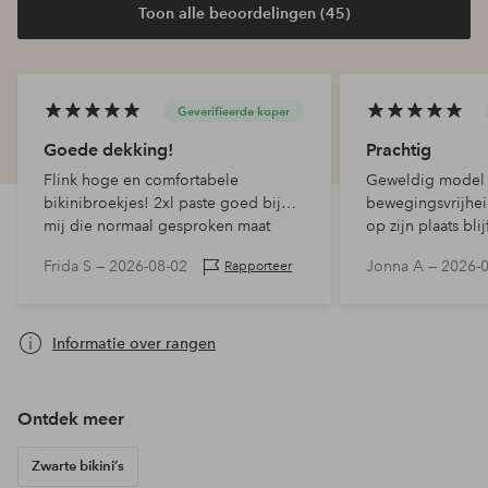
Toon alle beoordelingen (45)
Geverifieerde koper
Goede dekking!
Prachtig
Flink hoge en comfortabele
Geweldig model 
bikinibroekjes! 2xl paste goed bij
bewegingsvrijhei
mij die normaal gesproken maat
op zijn plaats blij
50/52 heeft. Goede dekking.
rondspringen zo
Frida S —
2026-08-02
Jonna A —
2026-
Rapporteer
string te krijgen,
Prachtig fijn mat
Informatie over rangen
Ontdek meer
Zwarte bikini’s