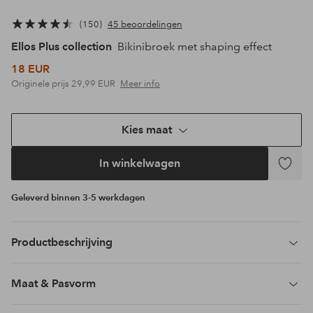
150
45 beoordelingen
Ellos Plus collection
Bikinibroek met shaping effect
18 EUR
Originele prijs
29,99 EUR
Meer info
Kies maat
In winkelwagen
Toevoeg
aan
Geleverd binnen 3-5 werkdagen
favoriet
Productbeschrijving
Maat & Pasvorm