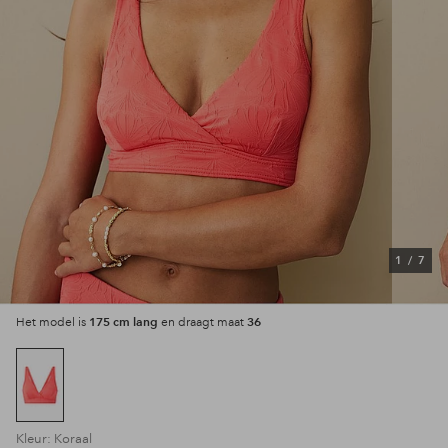
1
/
7
175 cm lang
36
Het model is
en draagt maat
Kleur: Koraal