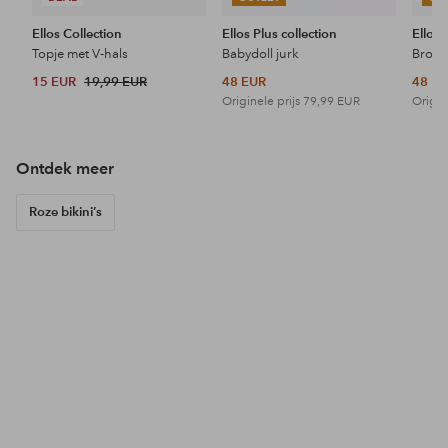
Ellos Collection
Ellos Plus collection
Ellos 
Topje met V-hals
Babydoll jurk
15 EUR
19,99 EUR
48 EUR
48 E
Originele prijs
79,99 EUR
Origin
Ontdek meer
Roze bikini’s