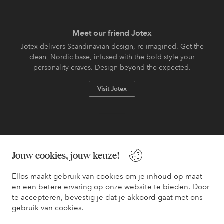
Meet our friend Jotex
Jotex delivers Scandinavian design, re-imagined. Get the
clean, Nordic base, infused with the bold style your
personality craves. Design beyond the expected.
Visit Jotex
Veilig betalen - Nu betalen of opsplitsen
Jouw cookies, jouw keuze!
Wil je meer weten over
onze betaalopties
?
Ellos maakt gebruik van cookies om je inhoud op maat
en een betere ervaring op onze website te bieden. Door
te accepteren, bevestig je dat je akkoord gaat met ons
gebruik van cookies.
Nederland - Selecteer land