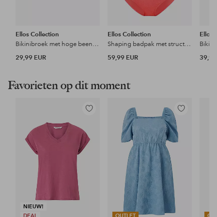
Ellos Collection
Ellos Collection
Ellos 
Bikinibroek met hoge beenuitsnijding
Shaping badpak met structuur
29,99 EUR
59,99 EUR
39,99
Favorieten op dit moment
Toevoegen
Toevoegen
aan
aan
favorieten
favorieten
NIEUW!
DEAL
OUTLET
OU