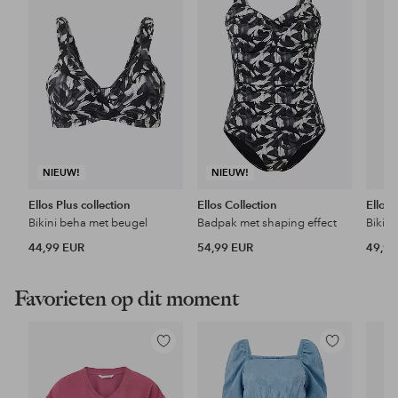
favorieten
favorieten
NIEUW!
NIEUW!
Ellos Plus collection
Ellos Collection
Ellos 
Bikini beha met beugel
Badpak met shaping effect
Bikini
44,99 EUR
54,99 EUR
49,99
Favorieten op dit moment
Toevoegen
Toevoegen
aan
aan
favorieten
favorieten