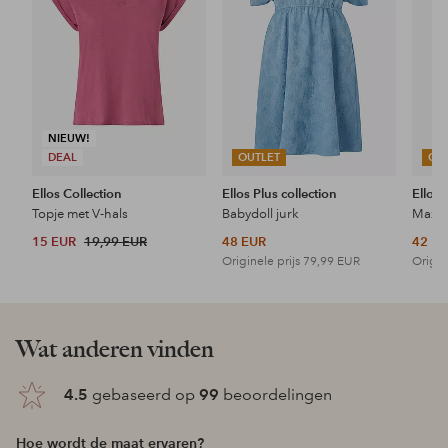
NIEUW!
DEAL
OUTLET
OU
Ellos Collection
Ellos Plus collection
Ellos 
Topje met V-hals
Babydoll jurk
Maxi-
15 EUR
19,99 EUR
48 EUR
42 E
Originele prijs
79,99 EUR
Origin
Wat anderen vinden
4.5
gebaseerd op
99
beoordelingen
Hoe wordt de maat ervaren?