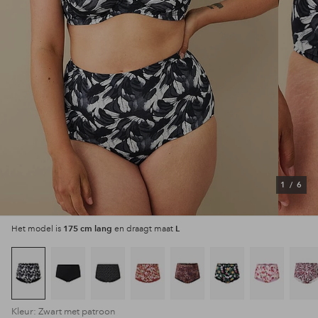
1
/
6
175 cm lang
L
Het model is
en draagt maat
Kleur: Zwart met patroon