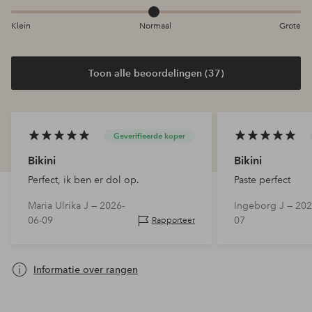
Klein
Normaal
Grote
Toon alle beoordelingen (37)
Geverifieerde koper
Bikini
Bikini
Perfect, ik ben er dol op.
Paste perfect
Maria Ulrika J —
2026-
Ingeborg J —
202
06-09
07
Rapporteer
Informatie over rangen