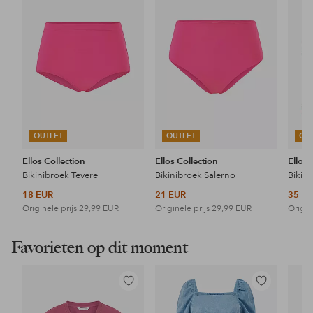
favorieten
favorieten
OUTLET
OUTLET
OU
Ellos Collection
Ellos Collection
Ellos 
Bikinibroek Tevere
Bikinibroek Salerno
Bikini
18 EUR
21 EUR
35 E
Originele prijs
29,99 EUR
Originele prijs
29,99 EUR
Origin
Favorieten op dit moment
Toevoegen
Toevoegen
aan
aan
favorieten
favorieten