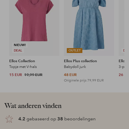
NIEUW!
DEAL
OUTLET
DE
Ellos Collection
Ellos Plus collection
Ellos 
Topje met V-hals
Babydoll jurk
3-pak
15 EUR
19,99 EUR
48 EUR
26 E
Originele prijs
79,99 EUR
Wat anderen vinden
4.2
gebaseerd op
38
beoordelingen