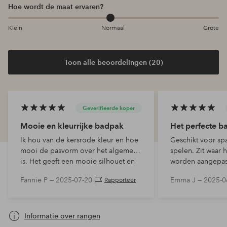
Hoe wordt de maat ervaren?
Klein
Normaal
Grote
Toon alle beoordelingen (20)
Geverifieerde koper
Mooie en kleurrijke badpak
Het perfecte b
Ik hou van de kersrode kleur en hoe
Geschikt voor spa
mooi de pasvorm over het algemeen
spelen. Zit waar 
is. Het geeft een mooie silhouet en
worden aangepast
voelt stevig aan. Wel een beetje strak
bandje. Ik nam e
Fannie P —
2025-07-20
Emma J —
2025-0
Rapporteer
bij de gesp op de rug en vrij…
omdat ik vond da
kort in de lengt
Informatie over rangen