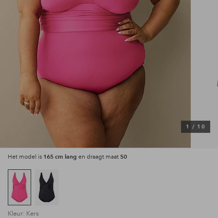
1
/
10
165 cm lang
50
Het model is
en draagt maat
Kleur: Kers