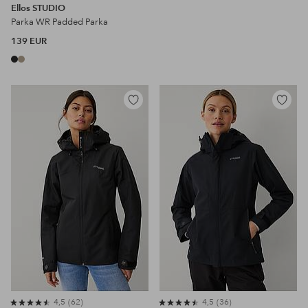
Ellos STUDIO
Parka WR Padded Parka
139 EUR
Toevoegen
Toevoeg
aan
aan
favorieten
favoriet
4,5
62
4,5
36