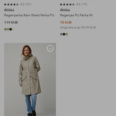
4,5
37
4,6
19
Áhkká
Áhkká
Regenparka Rain Waist Parka PU
Regenjas PU Parka W
119 EUR
70 EUR
Originele prijs
99,99 EUR
Toevoegen
aan
favorieten