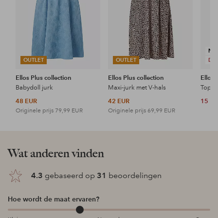
NI
OUTLET
OUTLET
DE
Ellos Plus collection
Ellos Plus collection
Ellos 
Babydoll jurk
Maxi-jurk met V-hals
Topje
48 EUR
42 EUR
15 E
Originele prijs
79,99 EUR
Originele prijs
69,99 EUR
Wat anderen vinden
4.3
gebaseerd op
31
beoordelingen
Hoe wordt de maat ervaren?