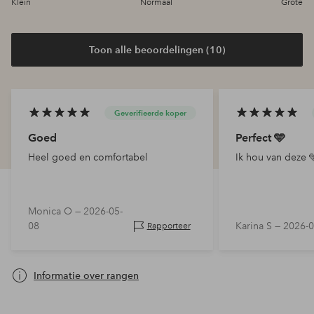
Klein
Normaal
Grote
Toon alle beoordelingen (10)
Geverifieerde koper
Goed
Perfect 🩵
Heel goed en comfortabel
Ik hou van deze 
Monica O —
2026-05-
08
Karina S —
2026-0
Rapporteer
Informatie over rangen