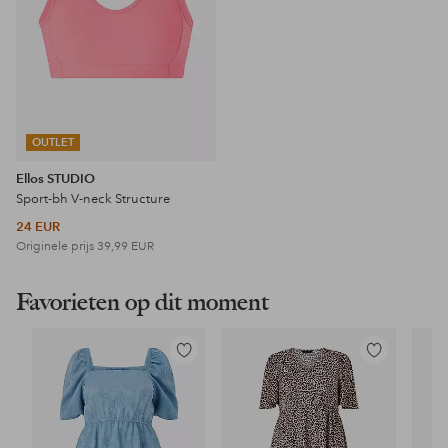
OUTLET
Ellos STUDIO
Sport-bh V-neck Structure
24 EUR
Originele prijs
39,99 EUR
Favorieten op dit moment
Toevoegen
Toevoegen
aan
aan
favorieten
favorieten