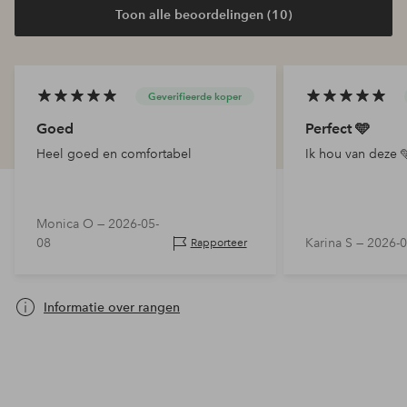
Toon alle beoordelingen (10)
Geverifieerde koper
Goed
Perfect 🩵
Heel goed en comfortabel
Ik hou van deze 
Monica O —
2026-05-
08
Karina S —
2026-0
Rapporteer
Informatie over rangen