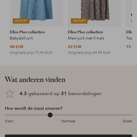
NI
OUTLET
OUTLET
DE
Ellos Plus collection
Ellos Plus collection
Ellos 
Babydoll jurk
Maxi-jurk met V-hals
Topje
48 EUR
42 EUR
15 E
Originele prijs
79,99 EUR
Originele prijs
69,99 EUR
Wat anderen vinden
4.3
gebaseerd op
31
beoordelingen
Hoe wordt de maat ervaren?
Klein
Normaal
Grote