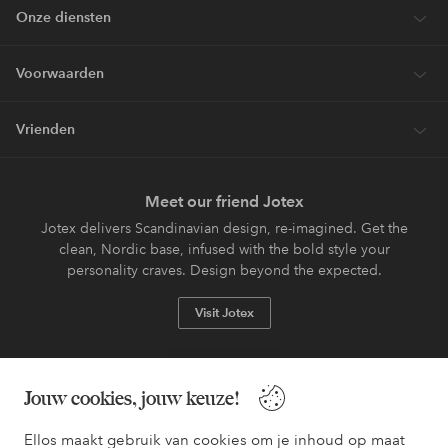
Onze diensten
Voorwaarden
Vrienden
Meet our friend Jotex
Jotex delivers Scandinavian design, re-imagined. Get the
clean, Nordic base, infused with the bold style your
personality craves. Design beyond the expected.
Visit Jotex
Jouw cookies, jouw keuze!
Veilig betalen - Nu betalen of opsplitsen
Ellos maakt gebruik van cookies om je inhoud op maat