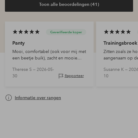
Toon alle beoordelingen (41)
Geverifieerde koper
Panty
Trainingsbroek
Mooi, comfortabel (ook voor mij met
Zitten zoals ze ho
een beetje buik), zacht en mooie
aangenaam op de
kleuren
Therese S —
2026-05-
Susanne K —
2026
30
10
Rapporteer
Informatie over rangen