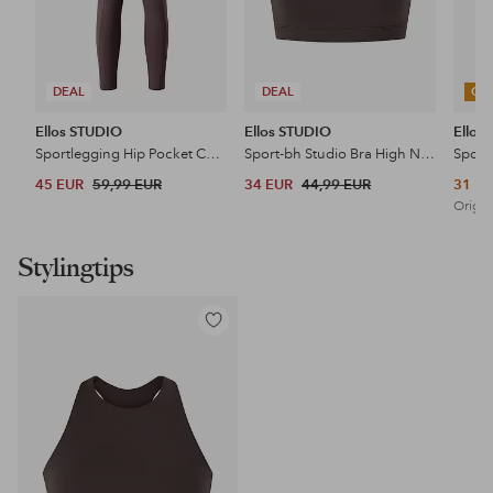
DEAL
DEAL
OU
Ellos STUDIO
Ellos STUDIO
Ellos
Sportlegging Hip Pocket Core
Sport-bh Studio Bra High Neck Core
45 EUR
59,99 EUR
34 EUR
44,99 EUR
31 E
Origin
Stylingtips
Toevoegen
aan
favorieten