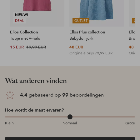
NIEUW!
DEAL
OUTLET
OU
Ellos Collection
Ellos Plus collection
Ellos 
Topje met V-hals
Babydoll jurk
15 EUR
19,99 EUR
48 EUR
48 E
Originele prijs
79,99 EUR
Origin
Wat anderen vinden
4.4
gebaseerd op
99
beoordelingen
Hoe wordt de maat ervaren?
Klein
Normaal
Grote