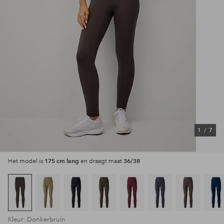
1
/
7
175 cm lang
36/38
Het model is
en draagt maat
Kleur: Donkerbruin