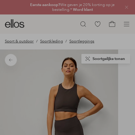
Eerste aankoop?
We geven je 20% korting op je
Sluit
bestelling.*
Word klant
Ellos
Ga
Zoeken
logo
naar
Ga
-
favoriete
naar
Sport & outdoor
Sportkleding
Sportleggings
ga
gemarkeerde
het
naar
producten
winkelmand
de
Soortgelijke tonen
Terug
voorpagina