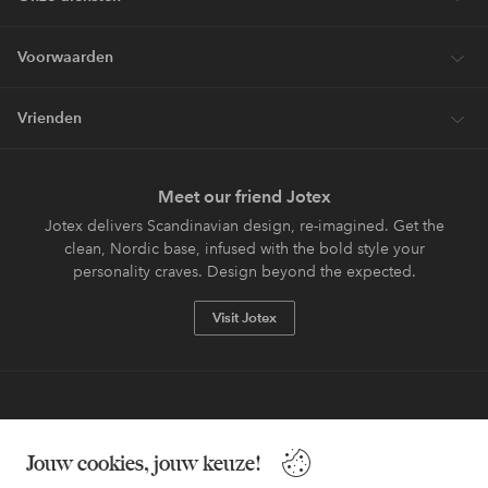
Voorwaarden
Vrienden
Meet our friend Jotex
Jotex delivers Scandinavian design, re-imagined. Get the
clean, Nordic base, infused with the bold style your
personality craves. Design beyond the expected.
Visit Jotex
Veilig betalen - Nu betalen of opsplitsen
Jouw cookies, jouw keuze!
Wil je meer weten over
onze betaalopties
?