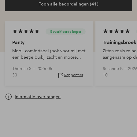
Toon alle beoordelingen (41)
Geverifieerde koper
Panty
Trainingsbroek
Mooi, comfortabel (ook voor mij met
Zitten zoals ze ho
een beetje buik), zacht en mooie
aangenaam op de
kleuren
Therese S —
2026-05-
Susanne K —
2026
30
10
Rapporteer
Informatie over rangen