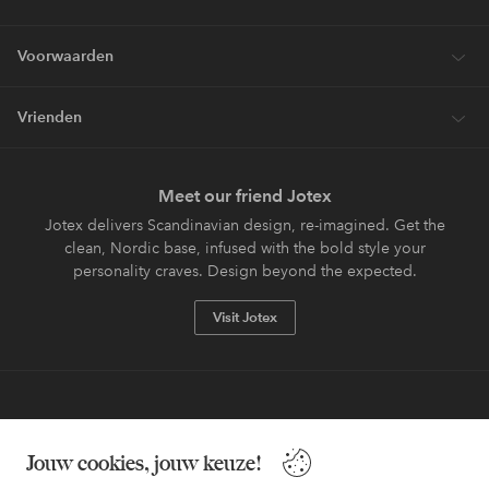
Voorwaarden
Vrienden
Meet our friend Jotex
Jotex delivers Scandinavian design, re-imagined. Get the
clean, Nordic base, infused with the bold style your
personality craves. Design beyond the expected.
Visit Jotex
Veilig betalen - Nu betalen of opsplitsen
Jouw cookies, jouw keuze!
Wil je meer weten over
onze betaalopties
?