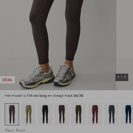
1
/
7
DEAL
176 cm lang
36/38
Het model is
en draagt maat
Kleur: Bruin