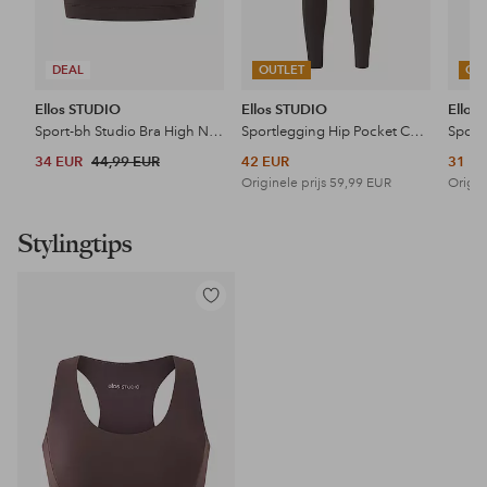
DEAL
OUTLET
OU
Ellos STUDIO
Ellos STUDIO
Ellos
Sport-bh Studio Bra High Neck Core
Sportlegging Hip Pocket Core
34 EUR
44,99 EUR
42 EUR
31 E
Originele prijs
59,99 EUR
Origin
Stylingtips
Toevoegen
aan
favorieten