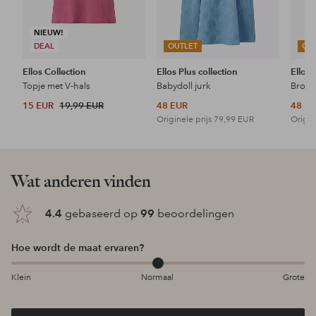
NIEUW!
DEAL
OUTLET
OU
Ellos Collection
Ellos Plus collection
Ellos 
Topje met V-hals
Babydoll jurk
15 EUR
19,99 EUR
48 EUR
48 E
Originele prijs
79,99 EUR
Origin
Wat anderen vinden
4.4
gebaseerd op
99
beoordelingen
Hoe wordt de maat ervaren?
Klein
Normaal
Grote