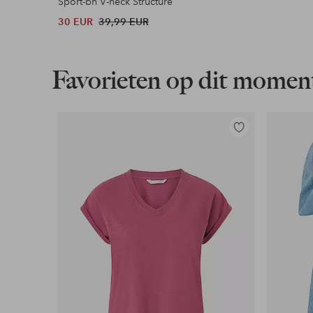
Sport-bh V-neck Structure
30 EUR
39,99 EUR
Favorieten op dit momen
Toevoegen
aan
favorieten