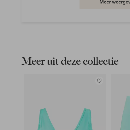
Meer weerge
Taille: Mid waist
Pasvorm: Slim
Wasvoorschrift: Wassen op 60°
Artikelnummer: 7019948-02-3234
Download afbeelding in hoge resolutie
Meer uit deze collectie
Gratis verzending
Geldt voor pakketten boven de 79 €
Toevoegen
aan
Lees meer
favorieten
Flexibele betaalwijze
Nu betalen, later betalen of in termijnen betal