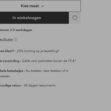
Kies maat
In winkelwagen
Toevoegen
aan
 binnen 3-5 werkdagen
favorieten
cificatie
we klant?
– 20% korting op je bestelling*
is verzending
– Geldt voor pakketten boven de 79 €*
ibele betaalwijze
– Nu betalen, later betalen of in
betalen
oudige retour
– 30 dagen retourrecht