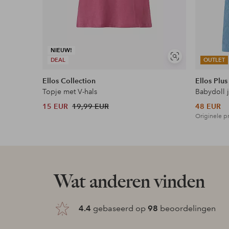
NIEUW!
Soortgelijke
DEAL
OUTLET
tonen
Ellos Collection
Ellos Plus
Topje met V-hals
Babydoll 
15 EUR
19,99 EUR
48 EUR
Originele pr
Wat anderen vinden
4.4
gebaseerd op
98
beoordelingen