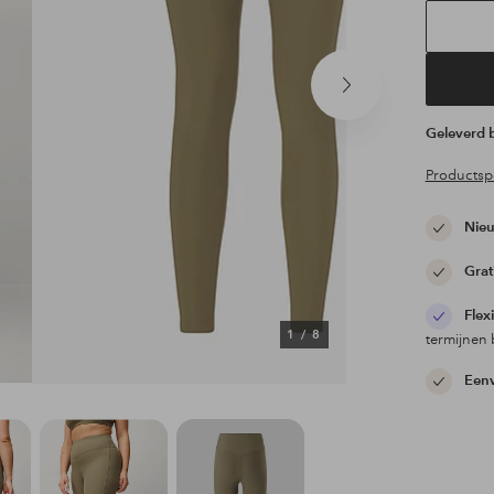
Volgend
product
Geleverd
Productspe
Nieu
Grat
Flex
1
/
8
termijnen 
Eenv