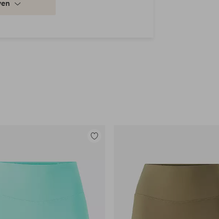
ven
Toevoegen
aan
favorieten
en