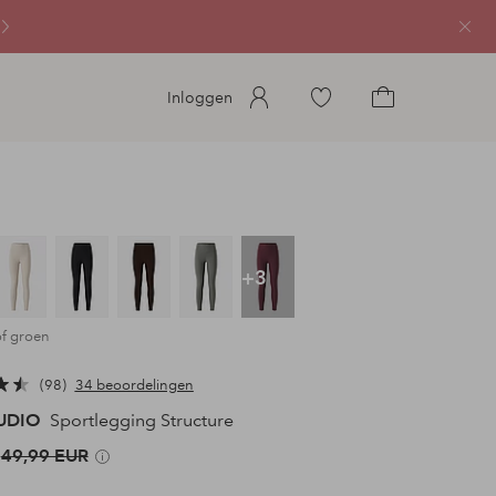
Sluit
Ga
Inloggen
naar
Ga
favoriete
naar
gemarkeerde
het
producten
winkelmandje
+3
of groen
98
34 beoordelingen
TUDIO
Sportlegging Structure
49,99 EUR