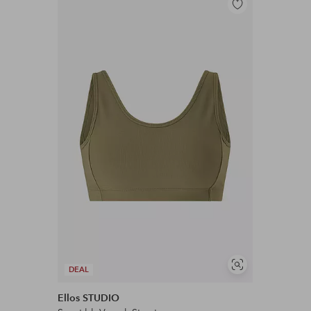
Toevoegen
aan
favorieten
Soortgelijke
DEAL
tonen
Ellos STUDIO