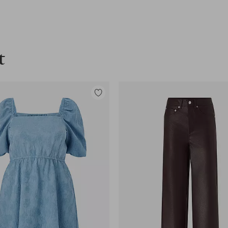
t
Toevoegen
aan
favorieten