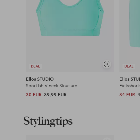
Meer lezen
Soortgelijke
DEAL
DEAL
tonen
Ellos STUDIO
Ellos ST
Sport-bh V-neck Structure
Fietsshort
30 EUR
39,99 EUR
34 EUR
Stylingtips