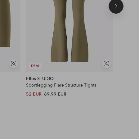
Volgend
product
Soortgelijke
Soortgelijke
DEAL
DEAL
tonen
tonen
Ellos STUDIO
Ellos ST
Sportlegging Flare Structure Tights
Sport-bh 
52 EUR
69,99 EUR
30 EUR