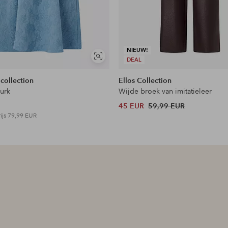
NIEUW!
Soortgelijke
DEAL
tonen
 collection
Ellos Collection
jurk
Wijde broek van imitatieleer
45 EUR
59,99 EUR
ijs
79,99 EUR