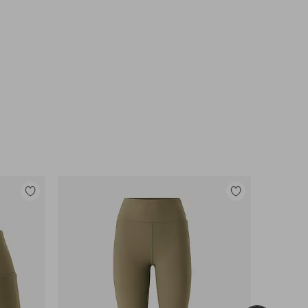
Toevoegen
Toevoegen
aan
aan
favorieten
favorieten