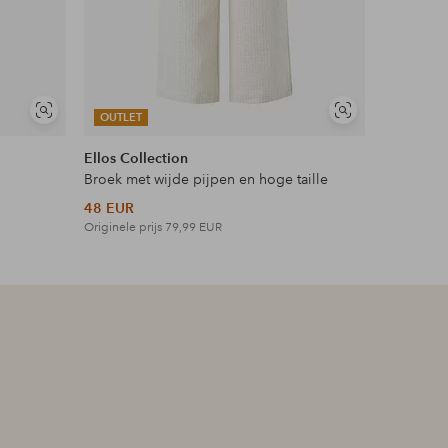
Soortgelijke
Soortgelijke
OUTLET
OUTLET
tonen
tonen
Ellos Collection
Ellos Plus
Broek met wijde pijpen en hoge taille
Maxi-jurk 
48 EUR
42 EUR
Originele prijs
79,99 EUR
Originele p