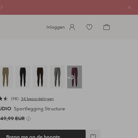
Sluit
Ga
Inloggen
naar
Ga
favoriete
naar
gemarkeerde
het
producten
winkelmandje
+3
98
34 beoordelingen
TUDIO
Sportlegging Structure
49,99 EUR
Breng me op de hoogte