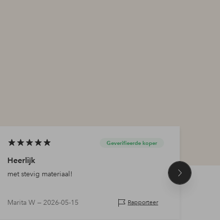
Geverifieerde koper
Heerlijk
Tevr
met stevig materiaal!
Heel 
Volgend
maat
product
Marita W —
2026-05-15
Frida
Rapporteer