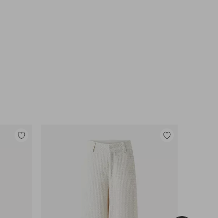
Toevoegen
Toevoegen
aan
aan
favorieten
favorieten