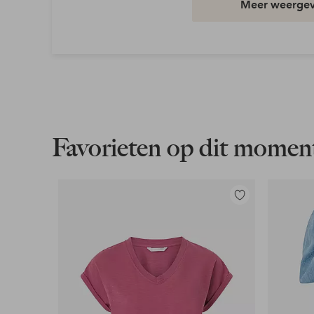
Meer weerge
Taille: Mid waist
Pasvorm: Slim
Wasvoorschrift: Wassen op 60°
Artikelnummer: 7019948-13-4042
Download afbeelding in hoge resolutie
Favorieten op dit momen
Gratis verzending
Geldt voor pakketten boven de 79 €
Toevoegen
aan
Lees meer
favorieten
Flexibele betaalwijze
Nu betalen, later betalen of in termijnen betal