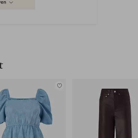
ven
t
Toevoegen
aan
favorieten
en