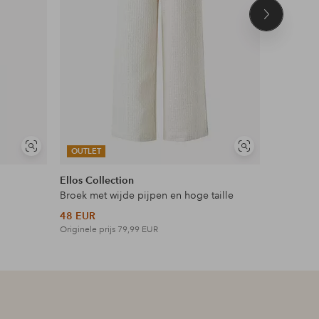
Volgend
product
Soortgelijke
Soortgelijke
OUTLET
OUTLET
tonen
tonen
Ellos Collection
Ellos Plus
Broek met wijde pijpen en hoge taille
Maxi-jurk 
48 EUR
42 EUR
Originele prijs
79,99 EUR
Originele p