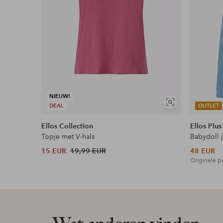
Meer lezen
NIEUW!
Soortgelijke
DEAL
OUTLET
tonen
Ellos Collection
Ellos Plus
Topje met V-hals
Babydoll 
15 EUR
19,99 EUR
48 EUR
Originele pr