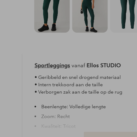
Sportleggings
vanaf
Ellos STUDIO
• Geribbeld en snel drogend materiaal
• Intern trekkoord aan de taille
• Verborgen zak aan de taille op de rug
Beenlengte: Volledige lengte
Zoom: Recht
Kwaliteit: Tricot
Materiaal: 76% Polyamide, 24% Elastaan