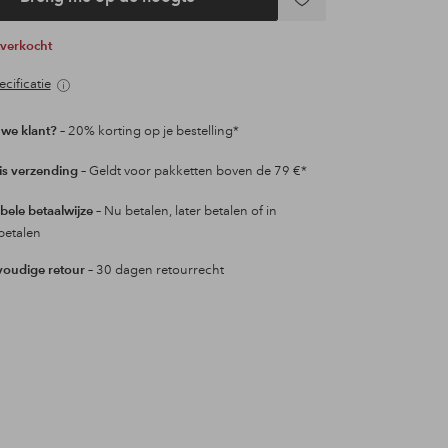
Toevoegen
aan
uitverkocht
favorieten
cificatie
we klant?
– 20% korting op je bestelling*
is verzending
– Geldt voor pakketten boven de 79 €*
ibele betaalwijze
– Nu betalen, later betalen of in
betalen
oudige retour
– 30 dagen retourrecht