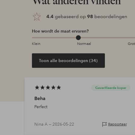
Wat anderen vinden
4.4
gebaseerd op
98
beoordelingen
Hoe wordt de maat ervaren?
Klein
Normaal
Gro
Toon alle beoordelingen (34)
Geverifieerde koper
Beha
Perfect
Nina A —
2026-05-22
Rapporteer