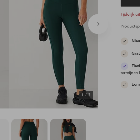
Tijdelijk 
Volgend
Productspe
product
Nieu
Grat
Flex
termijnen 
Eenv
1
/
7