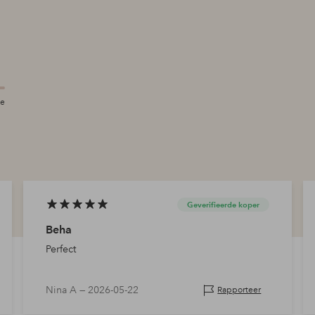
te
Geverifieerde koper
Beha
Perfect
Nina A —
2026-05-22
Rapporteer