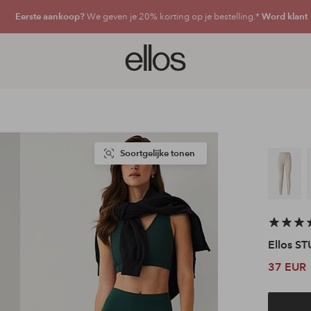
Eerste aankoop?
We geven je 20% korting op je bestelling.*
Word klant
Ellos
logo
-
ga
naar
de
voorpagina
Soortgelijke tonen
Ellos S
37 EUR