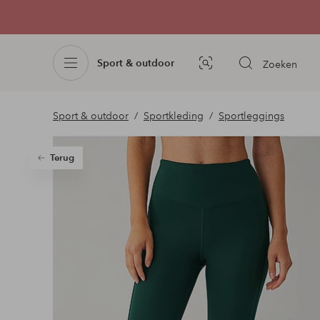
Sport & outdoor
Zoeken
Afbeelding
zoeken
Sport & outdoor
Sportkleding
Sportleggings
Terug