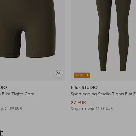
en
Soortgelijke
OUTLET
tonen
UDIO
Ellos STUDIO
s Bike Tights Core
Sportlegging Studio Tights Flat 
27 EUR
ijs
34,99 EUR
Originele prijs
44,99 EUR
t