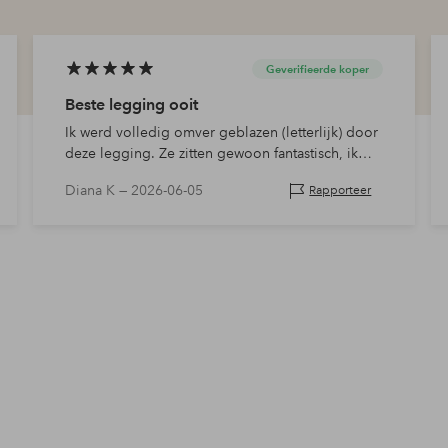
Geverifieerde koper
Beste legging ooit
Ik werd volledig omver geblazen (letterlijk) door
deze legging. Ze zitten gewoon fantastisch, ik
ben er dol op.
Diana K —
2026-06-05
Rapporteer