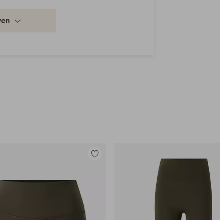
ven
Toevoegen
aan
favorieten