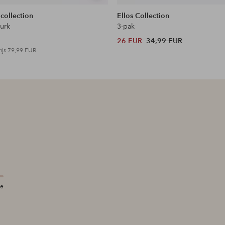
tonen
 collection
Ellos Collection
jurk
3-pak
26 EUR
34,99 EUR
ijs
79,99 EUR
te