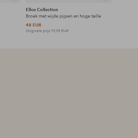
tonen
tonen
Ellos Collection
Ellos Plus
Broek met wijde pijpen en hoge taille
Maxi-jurk 
48 EUR
42 EUR
Originele prijs
79,99 EUR
Originele p