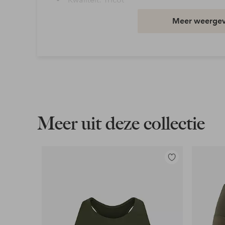
Materiaal: 70% Polyamide, 30% Elastaan
Meer weerge
Taille: High waist
Pasvorm: Slim
Wasvoorschrift: Wassen op 60°
Artikelnummer: 7019928-03-3234
Download afbeelding in hoge resolutie
Meer uit deze collectie
Gratis verzending
Geldt voor pakketten boven de 79 €
Toevoegen
aan
Lees meer
favorieten
Flexibele betaalwijze