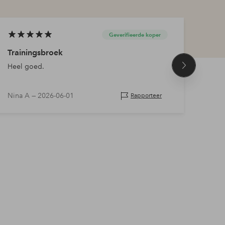
Geverifieerde koper
Trainingsbroek
Supe
Heel goed.
Hoge 
Volgend
product
Nina A —
2026-06-01
Pia 
Rapporteer