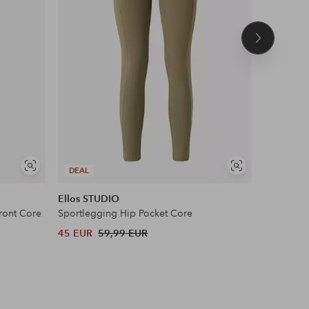
Volgend
product
Soortgelijke
Soortgelijke
DEAL
OUTLET
tonen
tonen
Ellos STUDIO
Ellos ST
Front Core
Sportlegging Hip Pocket Core
Sportlegg
45 EUR
59,99 EUR
42 EUR
Originele p