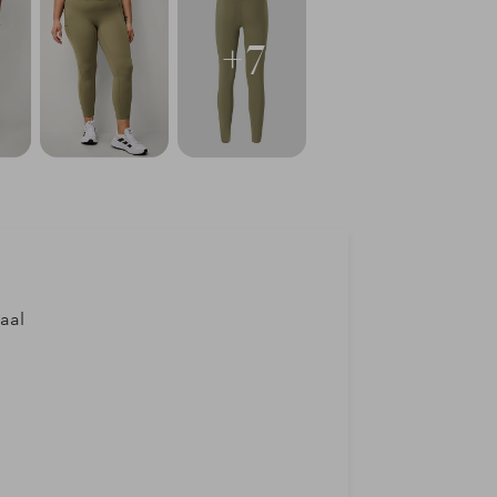
+7
iaal