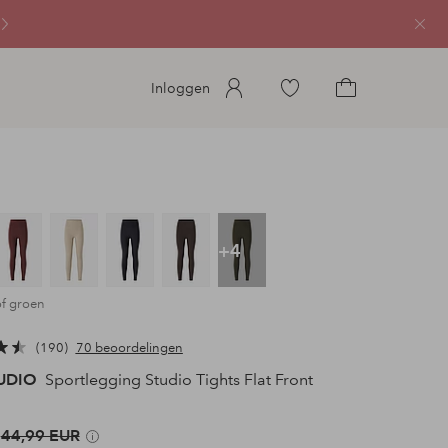
Sluit
Ga
Inloggen
naar
Ga
favoriete
naar
gemarkeerde
het
producten
winkelmandje
+4
of groen
190
70 beoordelingen
TUDIO
Sportlegging Studio Tights Flat Front
44,99 EUR