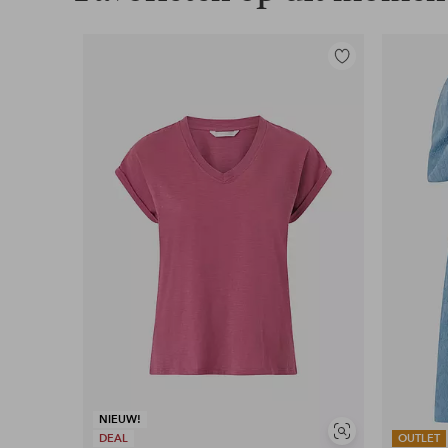
Toevoegen
aan
favorieten
NIEUW!
Soortgelijke
DEAL
OUTLET