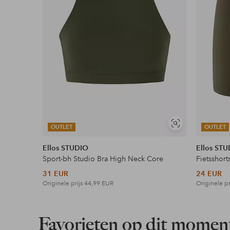
Nu betalen, later betalen of in termijnen betal
Meer lezen
Soortgelijke
OUTLET
OUTLET
tonen
Ellos STUDIO
Ellos ST
Sport-bh Studio Bra High Neck Core
Fietsshort
31 EUR
24 EUR
Originele prijs
44,99 EUR
Originele pr
Favorieten op dit momen