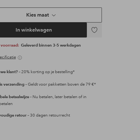
Kies maat
In winkelwagen
Toevoegen
aan
p voorraad:
Geleverd binnen 3-5 werkdagen
favorieten
cificatie
we klant?
– 20% korting op je bestelling*
is verzending
– Geldt voor pakketten boven de 79 €*
ibele betaalwijze
– Nu betalen, later betalen of in
betalen
oudige retour
– 30 dagen retourrecht