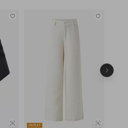
Toevoegen
Toevoegen
aan
aan
favorieten
favorieten
Volgend
product
Soortgelijke
Soortgelijke
OUTLET
OUTLET