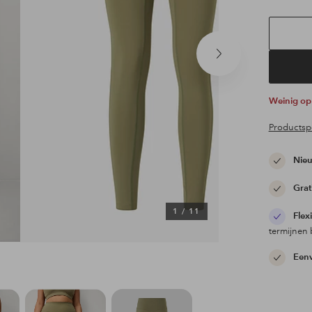
Volgend
product
Weinig o
Productspe
Nieu
Grat
1
/
11
Flex
termijnen 
Eenv