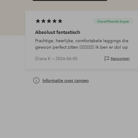
Geverifieerde koper
Absoluut fantastisch
Prachtige, heerlijke, comfortabele leggings die
gewoon perfect zitten 👌🏻👌🏻👌🏻 Ik ben er dol op
Diana K —
2026-06-05
Rapporteer
Informatie over rangen