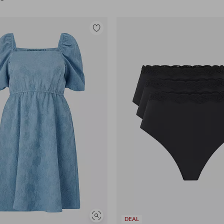
Toevoegen
aan
favorieten
Soortgelijke
DEAL