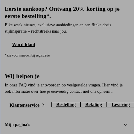
Badpakken
Eerste aankoop? Ontvang 20% korting op je
Jurken
eerste bestelling*.
Dames Leggings
Elke week nieuws, exclusieve aanbiedingen en een flinke dosis
Shorts
stijlinspiratie – rechtstreeks naar jou.
Jeans
Word klant
Broeken
*Zie voorwaarden bij registratie
Rokken
Truien & Vesten
Overhemden &
Wij helpen je
Blouses
In onze FAQ vind je antwoorden op veelgestelde vragen. Hier vind je
Tops & Hemdjes
ook informatie over hoe je eenvoudig contact met ons opneemt.
Winterjassen
Bestelling
Betaling
Levering
Klantenservice
Jassen
Badkleding
Slips
Mijn pagina's
Mantels