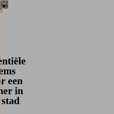
70 jaar mode i
ntiële
tems
r een
er in
 stad