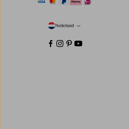
visa
mastercard
paypal
ideal
klarna
Nederland
- Selecteer land
Facebook
Instagram
Pinterest
Youtube