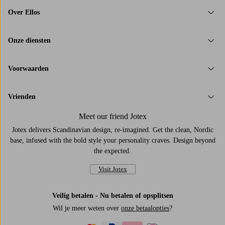
Over Ellos
Bh’s
Beddengoed
Onze diensten
Badtextiel
Verduisterende
Gordijnen
Voorwaarden
Dekbedovertreksets
Vrienden
Meet our friend Jotex
Jotex delivers Scandinavian design, re-imagined. Get the clean, Nordic
base, infused with the bold style your personality craves. Design beyond
the expected.
Visit Jotex
Veilig betalen - Nu betalen of opsplitsen
Wil je meer weten over
onze betaalopties
?