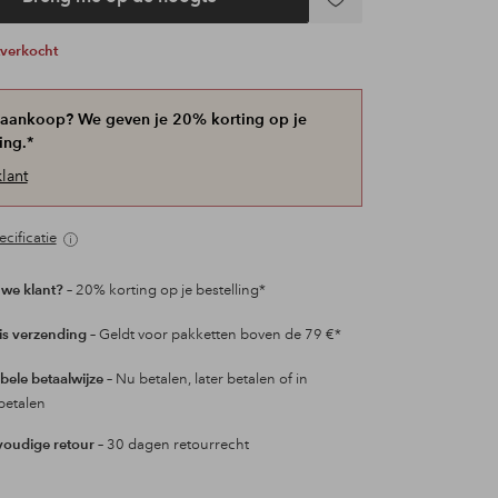
Toevoegen
aan
uitverkocht
favorieten
 aankoop? We geven je 20% korting op je
ing.*
lant
cificatie
we klant?
– 20% korting op je bestelling*
is verzending
– Geldt voor pakketten boven de 79 €*
ibele betaalwijze
– Nu betalen, later betalen of in
betalen
oudige retour
– 30 dagen retourrecht