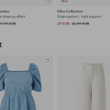
en
Soortgelijke
DEAL
tonen
ection
Ellos Collection
t shaping effect
Shapingshort - light support
29,99 EUR
20 EUR
26,99 EUR
t
Toevoegen
aan
favorieten