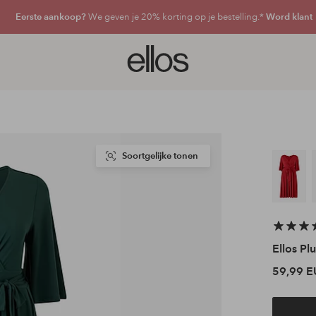
Eerste aankoop?
We geven je 20% korting op je bestelling.*
Word klant
Ellos
logo
-
ga
naar
de
voorpagina
Soortgelijke tonen
Ellos Plu
59,99 E