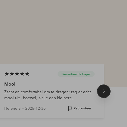
Geverifieerde koper
Mooi
Mooi
Zacht en comfortabel om te dragen; zag er echt
Past 
Volgend
mooi uit - hoewel, als je een kleinere
product
borstomvang hebt zoals ik, raad ik aan een maat
Helene S —
2025-12-30
Anne
Rapporteer
kleiner te nemen!