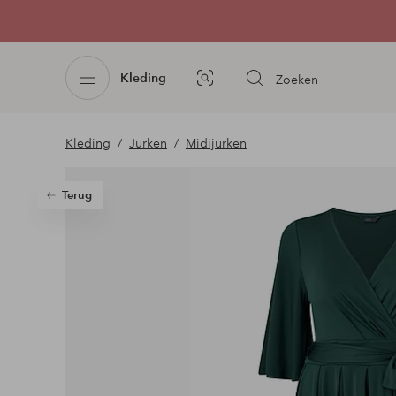
Kleding
Zoeken
Afbeelding
zoeken
Kleding
Jurken
Midijurken
Terug