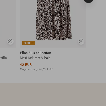
product
Soortgelijke
Soortgelijke
OUTLET
OUTLET
tonen
tonen
Ellos Plus collection
Ellos Col
aille
Maxi-jurk met V-hals
Topje met
42 EUR
27 EUR
Originele prijs
69,99 EUR
Originele p