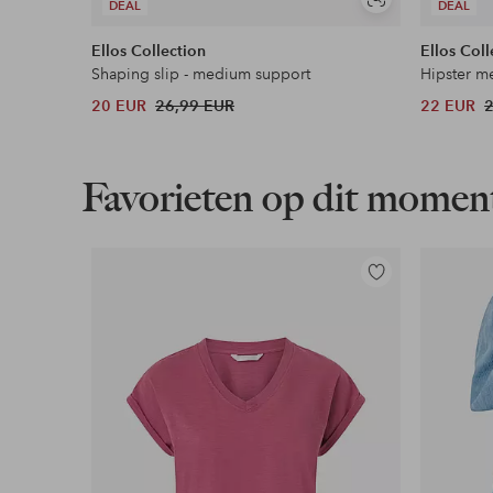
Nu betalen, later betalen of in termijnen betal
Soortgelijke
DEAL
DEAL
tonen
Ellos Collection
Ellos Coll
Meer lezen
Shaping slip - medium support
Hipster me
20 EUR
26,99 EUR
22 EUR
Favorieten op dit momen
Toevoegen
aan
favorieten