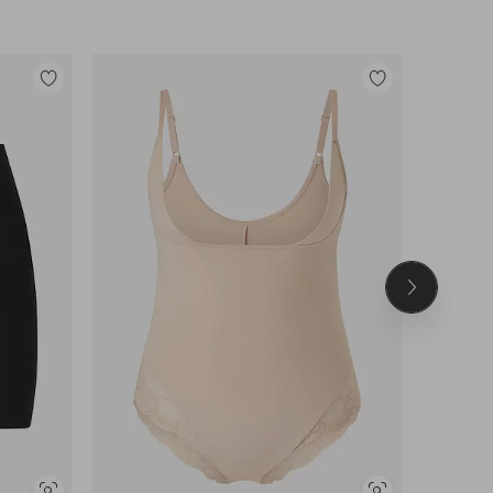
Toevoegen
Toevoegen
aan
aan
favorieten
favorieten
Volgend
product