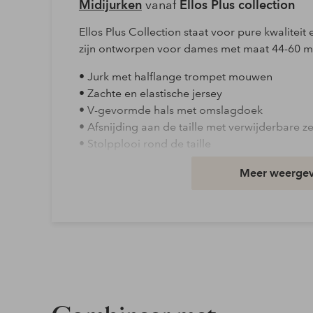
Midijurken
vanaf
Ellos Plus collection
Ellos Plus Collection staat voor pure kwalite
zijn ontworpen voor dames met maat 44-60 m
• Jurk met halflange trompet mouwen
• Zachte en elastische jersey
• V-gevormde hals met omslagdoek
• Afsnijding aan de taille met verwijderbare 
• Stolpplooi rond de taille
• Lengte: 118 cm in maat XL
Meer weerge
Zoom: Rond
Type voering: Ongevoerd
Halslijn: V-opening
Kwaliteit: Tricot
Materiaal: 95% Polyester, 5% Elastaan
Pasvorm: Regular