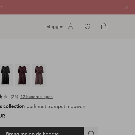
Sluit
Ga
Inloggen
naar
Ga
favoriete
naar
gemarkeerde
het
producten
winkelmandje
26
12 beoordelingen
s collection
Jurk met trompet mouwen
UR
Breng me op de hoogte