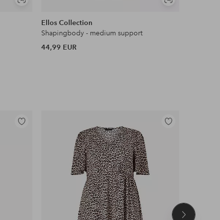
Soortgelijke
Soortgelijke
tonen
tonen
Ellos Collection
Ellos Plus
Shapingbody - medium support
Body van 
44,99 EUR
59,99 EU
Toevoegen
Toevoegen
aan
aan
favorieten
favorieten
Volgend