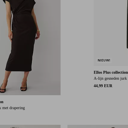
NIEUW!
Ellos Plus collection
A-lijn gesneden jurk
44,99 EUR
ion
k met drapering