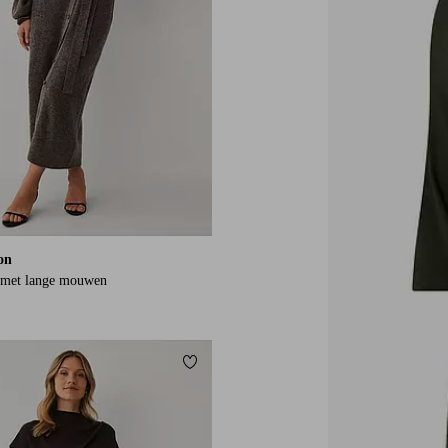
ion
 met lange mouwen
orieten
Toevoegen aan favorieten