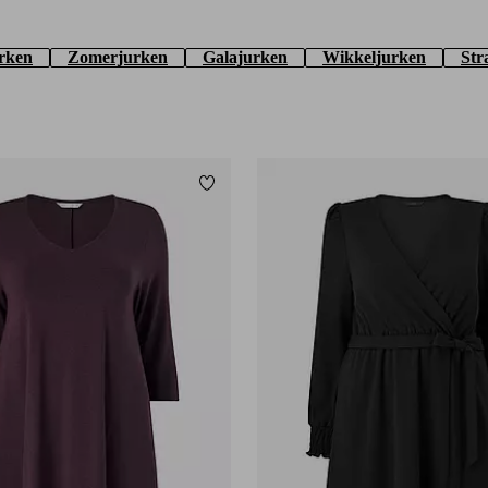
urken
Zomerjurken
Galajurken
Wikkeljurken
Str
Toevoegen aan favorieten
L
L
XL
2XL
3XL
4XL