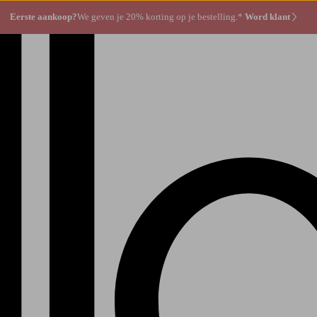
Eerste aankoop?
We geven je 20% korting op je bestelling.*
Word klant