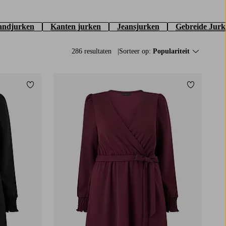
andjurken
Kanten jurken
Jeansjurken
Gebreide Jurk
286 resultaten
Sorteer op:
Populariteit
Toevoegen aan favorieten
Toevoegen
L
XL
2XL
3XL
4XL