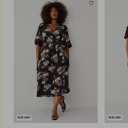
Toevoegen aan fav
L
XL
2XL
3XL
4XL
L
XL
2XL
3XL
4X
NIEUW!
NIEUW!