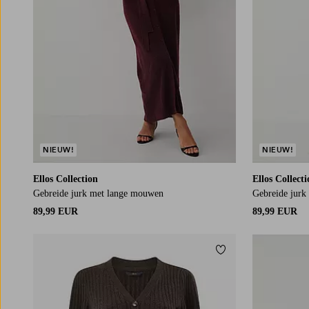
NIEUW!
NIEUW!
Ellos Collection
Ellos Collect
Gebreide jurk met lange mouwen
Gebreide jurk
89,99 EUR
89,99 EUR
Toevoegen aan fav
L
XL
2XL
3XL
4XL
XS
S
M
L
XL