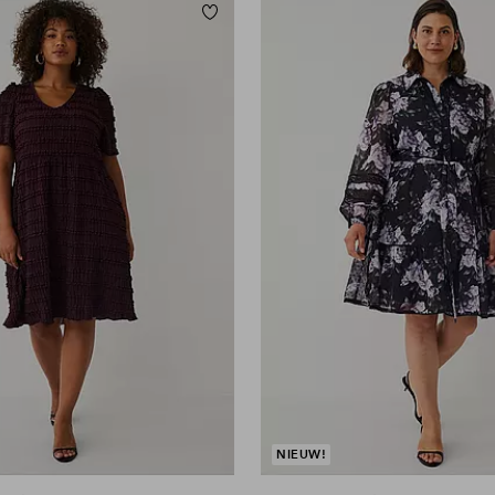
orieten
Toevoegen aan favorieten
L
L
XL
2XL
3XL
4XL
NIEUW!