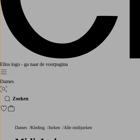
Ellos logo - ga naar de voorpagina
Menu
Dames
Afbeelding zoeken
Zoeken
Ga naar favoriete gemarkeerde producten
Ga naar het winkelmandje
Dames
Kleding
Jurken
Alle midijurken