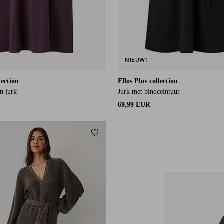
NIEUW!
lection
Ellos Plus collection
n jurk
Jurk met bindceintuur
69,99 EUR
orieten
Toevoegen aan favorieten
L
XL
2XL
3XL
4XL