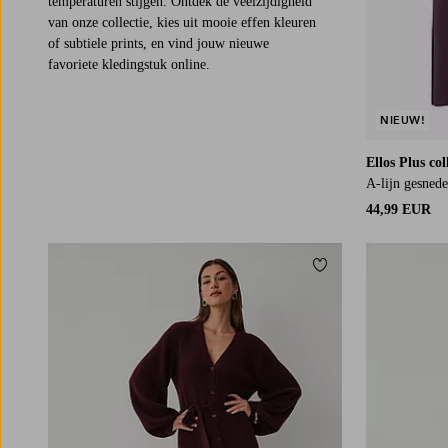
temperaturen stijgen. Ontdek de veelzijdigheid
van onze collectie, kies uit mooie effen kleuren
of subtiele prints, en vind jouw nieuwe
favoriete kledingstuk online.
NIEUW!
Ellos Plus col
A-lijn gesnede
44,99 EUR
Toevoegen aan fav
XS
S
M
L
XL
XS
S
M
L
XL