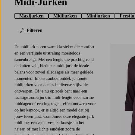
Midi-Jurken
Maxijurken
Midijurken
Minijurken
Feestj
Filteren
De midijurk is een ware klassieker die comfort
en een verfijnde uitstraling moeiteloos
samenbrengt. Met een lengte die prachtig rond
de kuiten valt, biedt een midi jurk de ideale
L
XL
2XL
3XL
4X
balans voor zowel alledaagse als meer geklede
momenten. In ons aanbod ontdek je mooie
midijurken voor dames in diverse stijlvolle
ontwerpen. Of je nu op zoek bent naar een
luchtige zomerjurk in midi-lengte voor warme
middagen of een ingetogen, effen ontwerp voor
op het kantoor, er is altijd een model dat bij
jouw leven past. Combineer deze elegante jurk
midi met een zacht vest en laarsjes in het
najaar, of met lichte sandalen zodra de