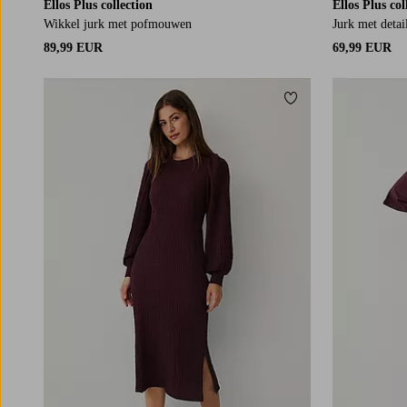
Ellos Plus collection
Ellos Plus col
Wikkel jurk met pofmouwen
Jurk met detai
89,99 EUR
69,99 EUR
Toevoegen aan fav
XS
S
M
L
XL
L
XL
2XL
3XL
4X