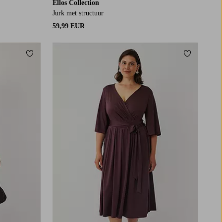
Ellos Collection
Jurk met structuur
59,99 EUR
Toevoegen aan favorieten
Toevoegen
L
XL
2XL
3XL
4XL