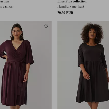
lection
Ellos Plus collection
ls van kant
Hemdjurk met kant
79,99 EUR
orieten
Toevoegen aan favorieten
L
L
XL
2XL
3XL
4XL