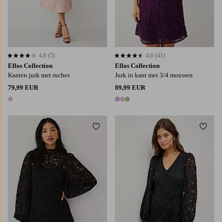
4,0
(5)
4,6
(41)
4,0 op basis van 5 beoordelingen
4,6 op basis van 41 beoordelingen
Ellos Collection
Ellos Collection
Kanten jurk met ruches
Jurk in kant met 3/4 mouwen
79,99 EUR
89,99 EUR
1 kleur
3 kleuren
Toevoegen aan favorieten
Toevo
XS
S
M
L
XL