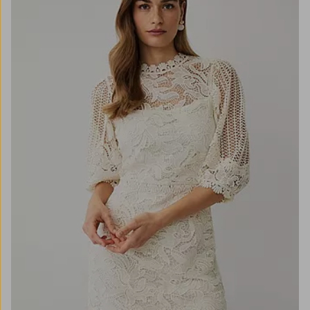
XS
S
M
L
XL