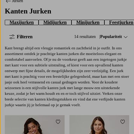
Jurken
Kanten Jurken
Maxijurken
Midijurken
Minijurken
Feestjurken
Filteren
14 resultaten
Sorteer op:
Populariteit
Kant brengt altijd een vleugje romantiek en zachtheid in je outfit. In ons
assortiment ontdek je prachtige kanten jurken die moeiteloos elegant en
comfortabel aanvoelen. Of je nu de voorkeur geeft aan een ingetogen jurkje
met kant voor een subtiele uitstraling, of kiest voor een opvallend kanten
ontwerp met fijne details, de mogelijkheden zijn zeer veelzijdig. Een jurk
met kant is prachtig voor een feestelijke gelegenheid, maar kan met een stoer
jasje ook heel verrassend en casual gedragen worden. Voor de koudere
seizoenen is een stijlvolle kanten jurk met lange mouw een uitstekende
keuze, zodat je het warm houdt en en er toch stijlvol uitziet. Verken onze
brede selectie van kanten kledingstukken en vind dat ene verfijnde kanten
jurkje waarin jij je helemaal op je gemak voelt.
Toevoegen aan favorieten
Toevo