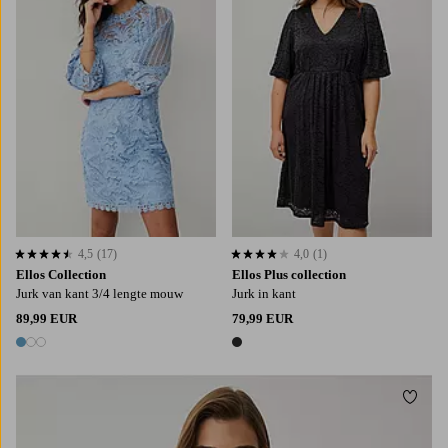
XS
S
M
L
XL
L
XL
2XL
3XL
4XL
4,5
(17)
4,0
(1)
4,5 op basis van 17 beoordelingen
4,0 op basis van 1 beoordelingen
Ellos Collection
Ellos Plus collection
Jurk van kant 3/4 lengte mouw
Jurk in kant
89,99 EUR
79,99 EUR
3 kleuren
1 kleur
Toevo