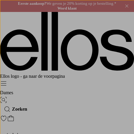
Eerste aankoop?
We geven je 20% korting op je bestelling.*
Slu
Word klant
Ellos logo - ga naar de voorpagina
Menu
Dames
Afbeelding zoeken
Zoeken
Ga naar favoriete gemarkeerde producten
Ga naar het winkelmandje