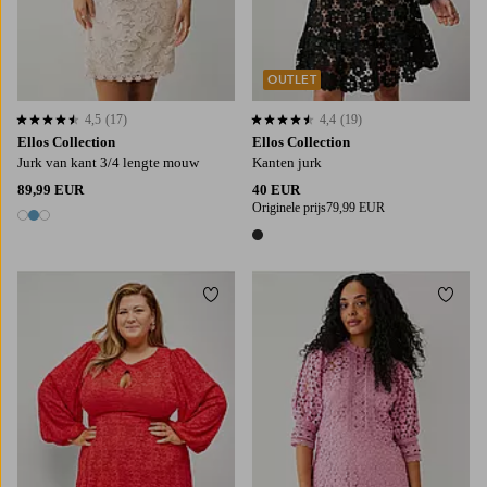
OUTLET
4,5
(17)
4,4
(19)
4,5 op basis van 17 beoordelingen
4,4 op basis van 19 beoordelingen
Ellos Collection
Ellos Collection
Jurk van kant 3/4 lengte mouw
Kanten jurk
89,99 EUR
40 EUR
Originele prijs
79,99 EUR
3 kleuren
1 kleur
Toevoegen aan favorieten
Toevo