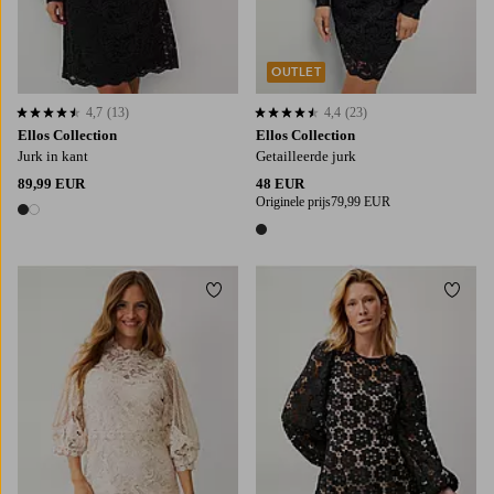
OUTLET
4,7
(13)
4,4
(23)
4,7 op basis van 13 beoordelingen
4,4 op basis van 23 beoordelingen
Ellos Collection
Ellos Collection
Jurk in kant
Getailleerde jurk
89,99 EUR
48 EUR
Originele prijs
79,99 EUR
2 kleuren
1 kleur
Toevoegen aan favorieten
Toevo
XS
S
M
L
XL