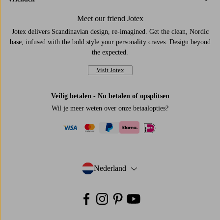
Meet our friend Jotex
Jotex delivers Scandinavian design, re-imagined. Get the clean, Nordic
base, infused with the bold style your personality craves. Design beyond
the expected.
Visit Jotex
Veilig betalen - Nu betalen of opsplitsen
Wil je meer weten over
onze betaalopties
?
visa
mastercard
paypal
ideal
klarna
Nederland
- Selecteer land
Facebook
Instagram
Pinterest
Youtube