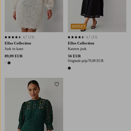
OUTLET
4,7
(13)
4,7
(15)
4,7 op basis van 13 beoordelingen
4,7 op basis van 15 beoordelingen
Ellos Collection
Ellos Collection
Jurk in kant
Kanten jurk
89,99 EUR
56 EUR
Originele prijs
79,99 EUR
2 kleuren
1 kleur
Toevoegen aan favorieten