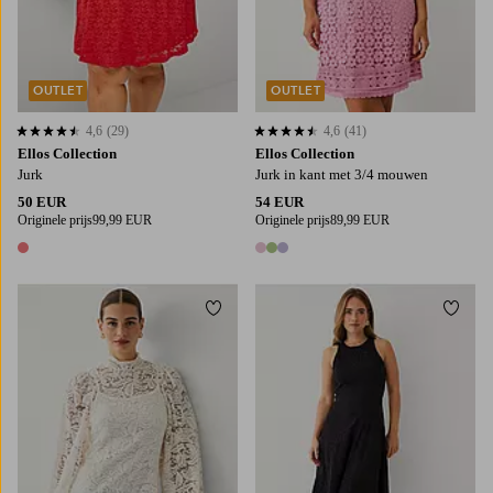
OUTLET
OUTLET
4,6
(29)
4,6
(41)
4,6 op basis van 29 beoordelingen
4,6 op basis van 41 beoordelingen
Ellos Collection
Ellos Collection
Jurk
Jurk in kant met 3/4 mouwen
50 EUR
54 EUR
Originele prijs
99,99 EUR
Originele prijs
89,99 EUR
1 kleur
3 kleuren
Toevoegen aan favorieten
Toevo
XS
S
M
L
XL