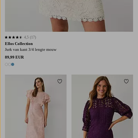
4,5
(17)
4,5 op basis van 17 beoordelingen
Ellos Collection
Jurk van kant 3/4 lengte mouw
89,99 EUR
3 kleuren
Toevoegen aan favorieten
Toevo