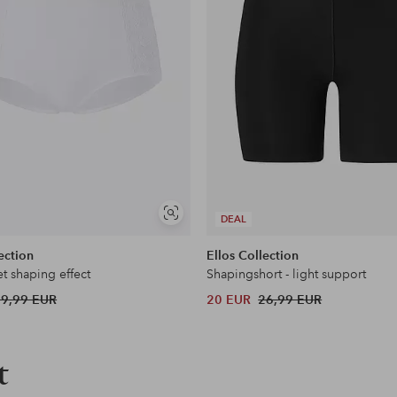
en
Soortgelijke
DEAL
tonen
ection
Ellos Collection
t shaping effect
Shapingshort - light support
29,99 EUR
20 EUR
26,99 EUR
t