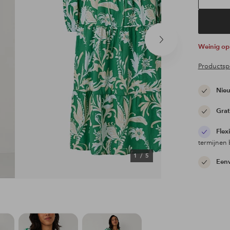
Volgend
Weinig o
product
Productspe
Nieu
Grat
Flex
termijnen 
1
/
5
Eenv