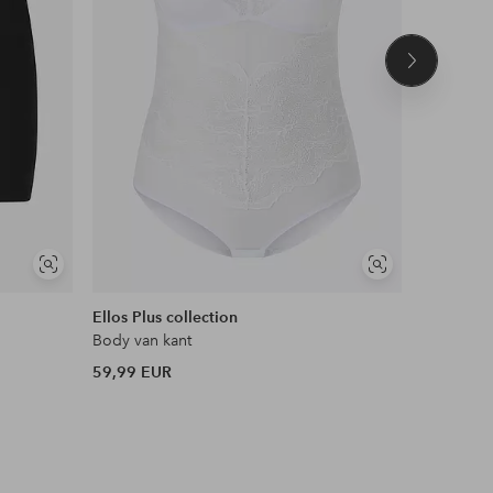
Volgend
product
Soortgelijke
Soortgelijke
tonen
tonen
Ellos Plus collection
Ellos Col
Body van kant
Body van
59,99 EUR
44,99 EU