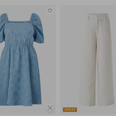
Toevoegen
aan
favorieten
Soortgelijke
OUTLET
tonen