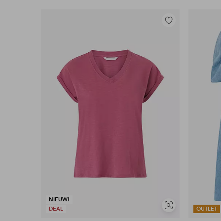
Toevoegen
aan
favorieten
NIEUW!
Soortgelijke
DEAL
OUTLET
tonen