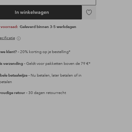
In winkelwagen
Toevoegen
aan
p voorraad:
Geleverd binnen 3-5 werkdagen
favorieten
cificatie
we klant?
– 20% korting op je bestelling*
is verzending
– Geldt voor pakketten boven de 79 €*
ibele betaalwijze
– Nu betalen, later betalen of in
betalen
oudige retour
– 30 dagen retourrecht