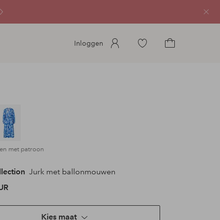
Sluit
Ga
Inloggen
naar
Ga
favoriete
naar
gemarkeerde
het
producten
winkelmandje
oen met patroon
llection
Jurk met ballonmouwen
UR
Kies maat