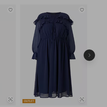
Toevoegen
Toevoegen
aan
aan
favorieten
favorieten
Volgend
product
Soortgelijke
Soortgelijke
OUTLET
OUTLET
tonen
tonen