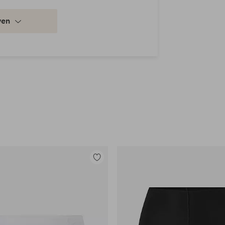
ven
Toevoegen
aan
favorieten