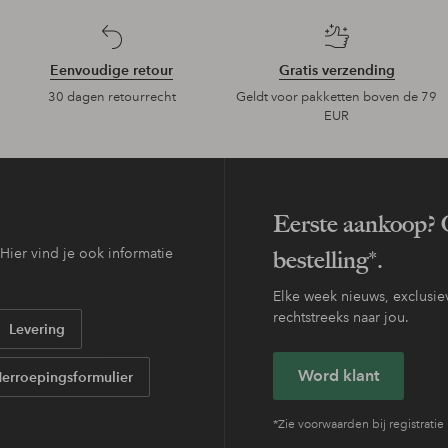
Eenvoudige retour
Gratis verzending
30 dagen retourrecht
Geldt voor pakketten boven de 79
EUR
Eerste aankoop? O
ier vind je ook informatie
bestelling*.
Elke week nieuws, exclusiev
rechtstreeks naar jou.
Levering
Word klant
erroepingsformulier
*Zie voorwaarden bij registratie