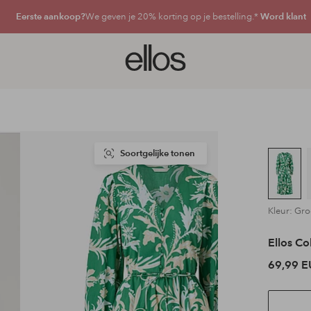
Eerste aankoop?
We geven je 20% korting op je bestelling.*
Word klant
Ellos
logo
-
ga
naar
de
voorpagina
Soortgelijke tonen
Kleur: Gr
Ellos Co
69,99 E