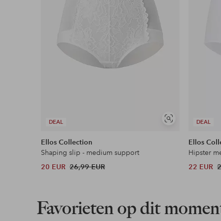
Flexibele betaalwijze
Nu betalen, later betalen of in termijnen betal
Meer lezen
Soortgelijke
DEAL
DEAL
tonen
Ellos Collection
Ellos Coll
Shaping slip - medium support
Hipster me
20 EUR
26,99 EUR
22 EUR
Favorieten op dit momen