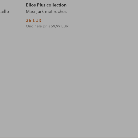
Ellos Plus collection
Ellos Plus
aille
Maxi-jurk met ruches
Maxi-jurk 
36 EUR
42 EUR
Originele prijs
59,99 EUR
Originele p