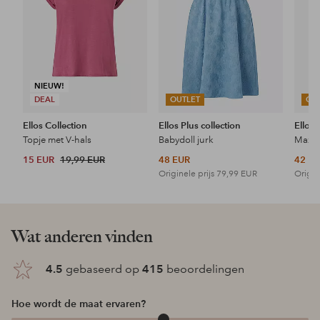
NIEUW!
DEAL
OUTLET
OU
Ellos Collection
Ellos Plus collection
Ellos 
Topje met V-hals
Babydoll jurk
Maxi-
15 EUR
19,99 EUR
48 EUR
42 E
Originele prijs
79,99 EUR
Origin
Wat anderen vinden
4.5
gebaseerd op
415
beoordelingen
Hoe wordt de maat ervaren?