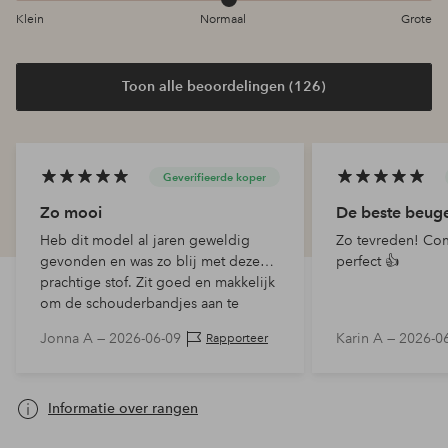
Klein
Normaal
Grote
Toon alle beoordelingen (126)
Geverifieerde koper
Zo mooi
De beste beuge
Heb dit model al jaren geweldig
Zo tevreden! Com
gevonden en was zo blij met deze
perfect 👍
prachtige stof. Zit goed en makkelijk
om de schouderbandjes aan te
passen. Wou dat het in een iets
Jonna A —
2026-06-09
Karin A —
2026-0
Rapporteer
smallere omtrek beschikbaar w…
Informatie over rangen