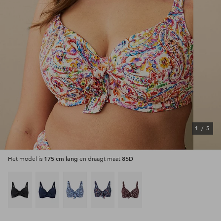
1
/
5
175 cm lang
85D
Het model is
en draagt maat