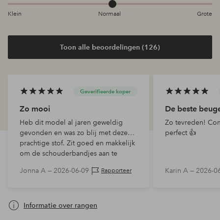
Klein
Normaal
Grote
Toon alle beoordelingen (126)
Geverifieerde koper
Zo mooi
De beste beuge
Heb dit model al jaren geweldig
Zo tevreden! Com
gevonden en was zo blij met deze
perfect 👍
prachtige stof. Zit goed en makkelijk
om de schouderbandjes aan te
passen. Wou dat het in een iets
Jonna A —
2026-06-09
Karin A —
2026-0
Rapporteer
smallere omtrek beschikbaar w…
Informatie over rangen