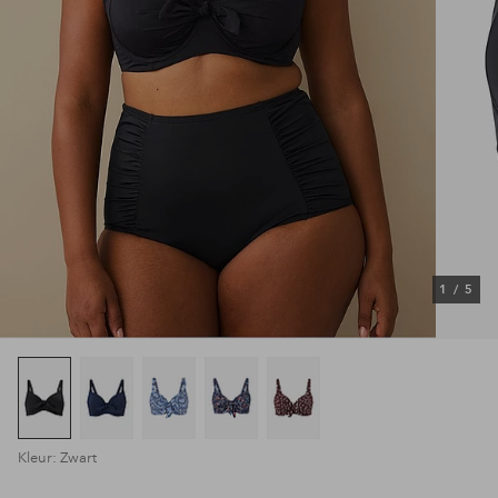
1
/
5
Kleur: Zwart