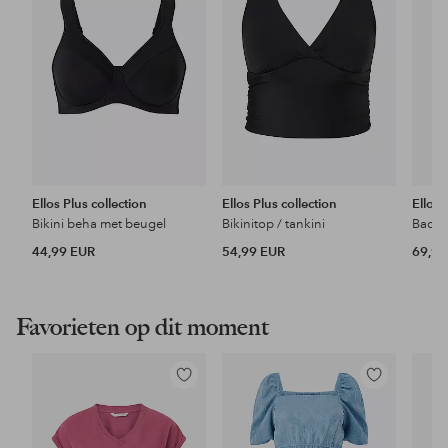
Ellos Plus collection
Ellos Plus collection
Ellos 
Bikini beha met beugel
Bikinitop / tankini
Badpa
44,99 EUR
54,99 EUR
69,99
Favorieten op dit moment
Toevoegen
Toevoegen
aan
aan
favorieten
favorieten