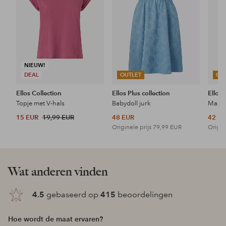
NIEUW!
DEAL
OUTLET
OU
Ellos Collection
Ellos Plus collection
Ellos 
Topje met V-hals
Babydoll jurk
Maxi-
15 EUR
19,99 EUR
48 EUR
42 E
Originele prijs
79,99 EUR
Origin
Wat anderen vinden
4.5
gebaseerd op
415
beoordelingen
Hoe wordt de maat ervaren?