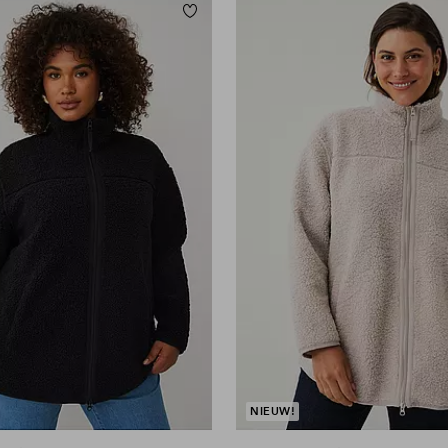
orieten
Toevoegen aan favorieten
L
L
XL
2XL
3XL
4XL
NIEUW!