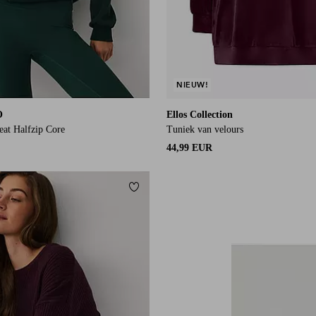
NIEUW!
O
Ellos Collection
eat Halfzip Core
Tuniek van velours
44,99 EUR
orieten
Toevoegen aan favorieten