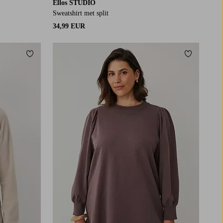
Ellos STUDIO
Sweatshirt met split
34,99 EUR
Toevoegen aan favorieten
Toevoegen
L
XL
2XL
3XL
4XL