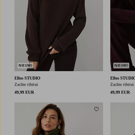
NIEUW!
NIEUW!
Ellos STUDIO
Ellos STUDI
Zachte ribtrui
Zachte ribtrui
49,99 EUR
49,99 EUR
Toevoegen aan fav
XS
S
M
L
XL