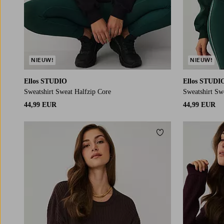
NIEUW!
NIEUW!
Ellos STUDIO
Ellos STUDI
Sweatshirt Sweat Halfzip Core
Sweatshirt Sw
44,99 EUR
44,99 EUR
Toevoegen aan fav
XS
S
M
L
XS
S
M
L