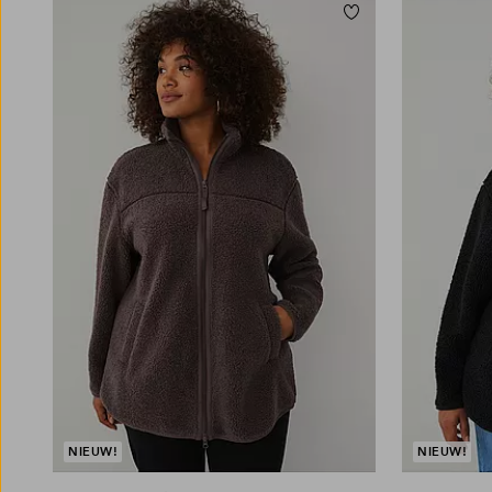
Toevoegen aan fav
L
XL
2XL
3XL
4XL
L
XL
2XL
3XL
4X
NIEUW!
NIEUW!