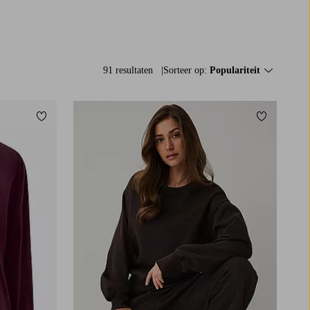
91 resultaten
Sorteer op:
Populariteit
Toevoegen aan favorieten
Toevoegen