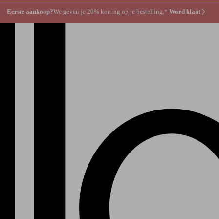
Eerste aankoop?
We geven je 20% korting op je bestelling.*
Word klant