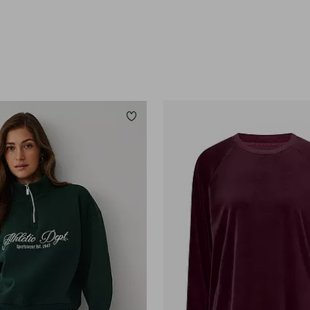
orieten
Toevoegen aan favorieten