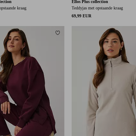
lection
Ellos Plus collection
opstaande kraag
Teddyjas met opstaande kraag
69,99 EUR
orieten
Toevoegen aan favorieten