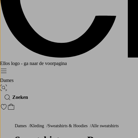
Ellos logo - ga naar de voorpagina
Menu
Dames
Afbeelding zoeken
Zoeken
Ga naar favoriete gemarkeerde producten
Ga naar het winkelmandje
Dames
Kleding
Sweatshirts & Hoodies
Alle sweatshirts