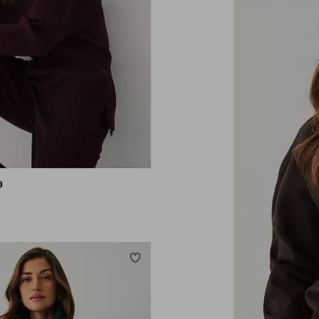
O
orieten
Toevoegen aan favorieten