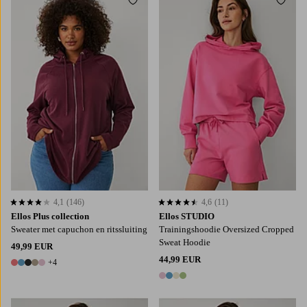
Toevoegen aan favorieten
Toevo
L
XL
2XL
3XL
4XL
4,1
(146)
4,6
(11)
4,1 op basis van 146 beoordelingen
4,6 op basis van 11 beoordelingen
Ellos Plus collection
Ellos STUDIO
Sweater met capuchon en ritssluiting
Trainingshoodie Oversized Cropped
Sweat Hoodie
49,99 EUR
44,99 EUR
+4
9 kleuren
4 kleuren