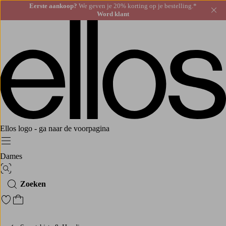
Eerste aankoop?
We geven je 20% korting op je bestelling.*
Slu
Word klant
Ellos logo - ga naar de voorpagina
Menu
Dames
Afbeelding zoeken
Zoeken
Ga naar favoriete gemarkeerde producten
Ga naar het winkelmandje