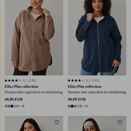
L
XL
2XL
3XL
4XL
L
XL
2XL
3XL
4XL
4,1
(146)
4,1
(146)
4,1 op basis van 146 beoordelingen
4,1 op basis van 146 beoordelingen
Ellos Plus collection
Ellos Plus collection
Sweater met capuchon en ritssluiting
Sweater met capuchon en ritssluiting
49,99 EUR
49,99 EUR
+4
+4
9 kleuren
9 kleuren
Toevoegen aan favorieten
Toevo