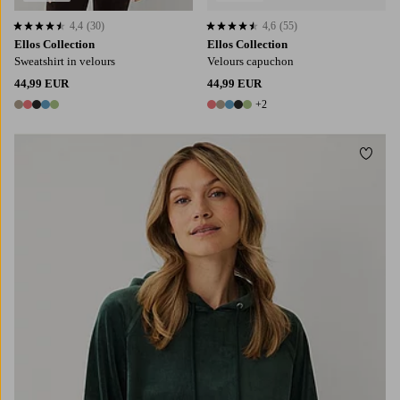
4,4
(30)
4,6
(55)
4,4 op basis van 30 beoordelingen
4,6 op basis van 55 beoordelingen
Ellos Collection
Ellos Collection
Sweatshirt in velours
Velours capuchon
44,99 EUR
44,99 EUR
+2
5 kleuren
7 kleuren
Toevo