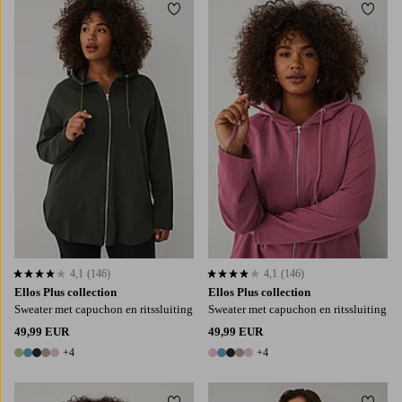
Toevoegen aan favorieten
Toevo
L
XL
2XL
3XL
4XL
L
XL
2XL
3XL
4XL
4,1
(146)
4,1
(146)
4,1 op basis van 146 beoordelingen
4,1 op basis van 146 beoordelingen
Ellos Plus collection
Ellos Plus collection
Sweater met capuchon en ritssluiting
Sweater met capuchon en ritssluiting
49,99 EUR
49,99 EUR
+4
+4
9 kleuren
9 kleuren