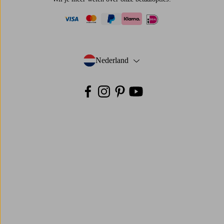
visa
mastercard
paypal
ideal
klarna
Nederland
- Selecteer land
Facebook
Instagram
Pinterest
Youtube