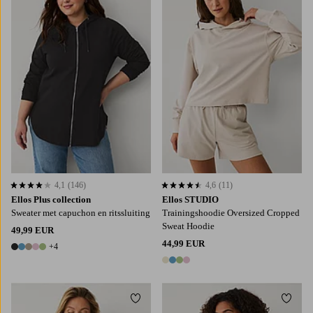
L
XL
2XL
3XL
4XL
4,1
(146)
4,6
(11)
4,1 op basis van 146 beoordelingen
4,6 op basis van 11 beoordelingen
Ellos Plus collection
Ellos STUDIO
Sweater met capuchon en ritssluiting
Trainingshoodie Oversized Cropped
Sweat Hoodie
49,99 EUR
44,99 EUR
+4
9 kleuren
4 kleuren
Toevoegen aan favorieten
Toevo