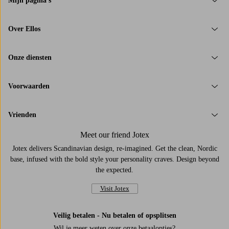
Mijn pagina's
Over Ellos
Onze diensten
Voorwaarden
Vrienden
Meet our friend Jotex
Jotex delivers Scandinavian design, re-imagined. Get the clean, Nordic
base, infused with the bold style your personality craves. Design beyond
the expected.
Visit Jotex
Veilig betalen - Nu betalen of opsplitsen
Wil je meer weten over
onze betaalopties
?