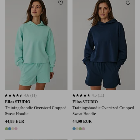
Toevoegen aan favorieten
Toevo
4,6
(11)
4,6
(11)
4,6 op basis van 11 beoordelingen
4,6 op basis van 11 beoordelingen
Ellos STUDIO
Ellos STUDIO
Trainingshoodie Oversized Cropped
Trainingshoodie Oversized Cropped
Sweat Hoodie
Sweat Hoodie
44,99 EUR
44,99 EUR
4 kleuren
4 kleuren