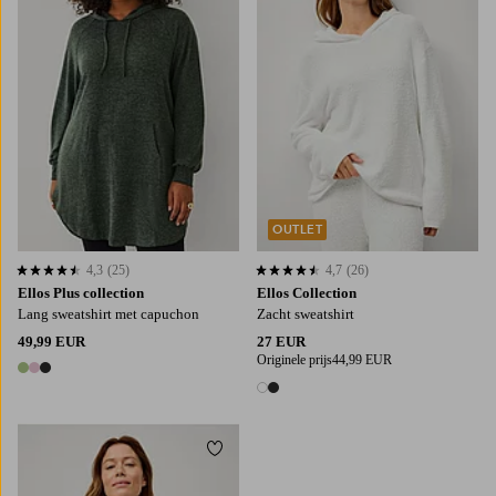
OUTLET
4,3
(25)
4,7
(26)
4,3 op basis van 25 beoordelingen
4,7 op basis van 26 beoordelingen
Ellos Plus collection
Ellos Collection
Lang sweatshirt met capuchon
Zacht sweatshirt
49,99 EUR
27 EUR
Originele prijs
44,99 EUR
3 kleuren
2 kleuren
Toevoegen aan favorieten
XS
S