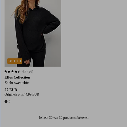
OUTLET
4,7
(26)
4,7 op basis van 26 beoordelingen
Ellos Collection
Zacht sweatshirt
27 EUR
Originele prijs
44,99 EUR
2 kleuren
Je hebt 36 van 36 producten bekeken