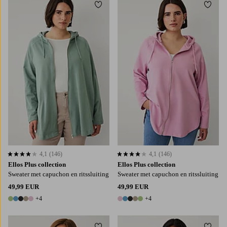
Toevoegen aan favorieten
Toevo
L
XL
2XL
3XL
4XL
L
XL
2XL
3XL
4XL
4,1
(146)
4,1
(146)
4,1 op basis van 146 beoordelingen
4,1 op basis van 146 beoordelingen
Ellos Plus collection
Ellos Plus collection
Sweater met capuchon en ritssluiting
Sweater met capuchon en ritssluiting
49,99 EUR
49,99 EUR
+4
+4
9 kleuren
9 kleuren