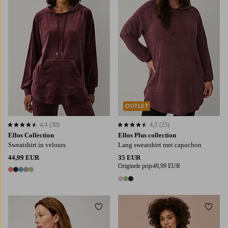
OUTLET
4,4
(30)
4,3
(25)
4,4 op basis van 30 beoordelingen
4,3 op basis van 25 beoordelingen
Ellos Collection
Ellos Plus collection
Sweatshirt in velours
Lang sweatshirt met capuchon
44,99 EUR
35 EUR
Originele prijs
49,99 EUR
5 kleuren
3 kleuren
Toevoegen aan favorieten
Toevo