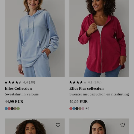
L
XL
2XL
3XL
4XL
4,4
(30)
4,1
(146)
4,4 op basis van 30 beoordelingen
4,1 op basis van 146 beoordelingen
Ellos Collection
Ellos Plus collection
Sweatshirt in velours
Sweater met capuchon en ritssluiting
44,99 EUR
49,99 EUR
+4
5 kleuren
9 kleuren
Toevoegen aan favorieten
Toevo