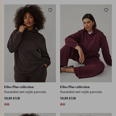
Toevoegen aan favorieten
Toevo
L
XL
2XL
3XL
4XL
L
XL
2XL
3XL
4XL
Ellos Plus collection
Ellos Plus collection
Sweatshirt met wijde pasvorm
Sweatshirt met wijde pasvorm
59,99 EUR
59,99 EUR
2 kleuren
2 kleuren