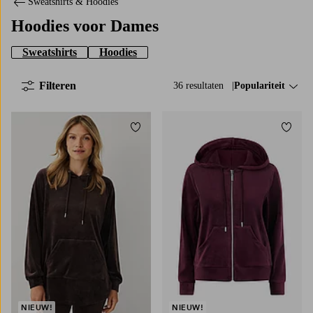
Sweatshirts & Hoodies
Hoodies voor Dames
Sweatshirts
Hoodies
Filteren
36 resultaten
Sorteer op:
Populariteit
Toevoegen aan favorieten
Toevo
XS
S
M
L
XL
NIEUW!
NIEUW!