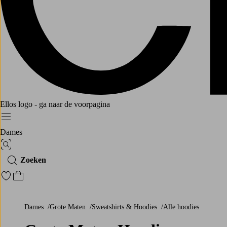
Ellos logo - ga naar de voorpagina
Menu
Dames
Afbeelding zoeken
Zoeken
Ga naar favoriete gemarkeerde producten
Ga naar het winkelmandje
Dames
Grote Maten
Sweatshirts & Hoodies
Alle hoodies