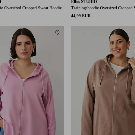
O
Ellos STUDIO
ie Oversized Cropped Sweat Hoodie
Trainingshoodie Oversized Cropped
44,99 EUR
orieten
Toevoegen aan favorieten
L
L
XL
2XL
3XL
4XL