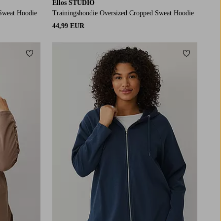
Ellos STUDIO
 Sweat Hoodie
Trainingshoodie Oversized Cropped Sweat Hoodie
44,99 EUR
Toevoegen aan favorieten
Toevoegen
L
XL
2XL
3XL
4XL