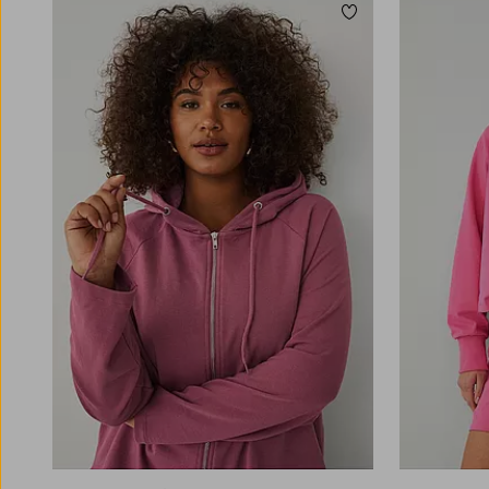
Toevoegen aan fav
L
XL
2XL
3XL
4XL