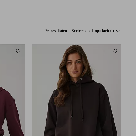
36 resultaten
Sorteer op:
Populariteit
Toevoegen aan favorieten
Toevoegen