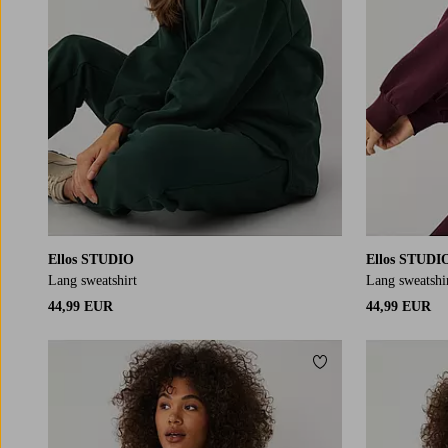
Ellos STUDIO
Ellos STUDI
Lang sweatshirt
Lang sweatshi
44,99 EUR
44,99 EUR
Toevoegen aan fav
L
XL
2XL
3XL
4XL
L
XL
2XL
3XL
4X