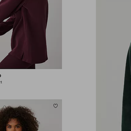
O
rt
orieten
Toevoegen aan favorieten
L