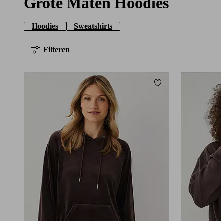
Grote Maten Hoodies
Hoodies
Sweatshirts
Filteren
Toevoegen aan fav
L
XL
2XL
3XL
4X