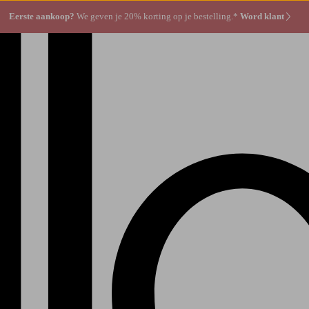
Eerste aankoop?
We geven je 20% korting op je bestelling.*
Word klant