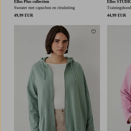
Ellos Plus collection
Ellos STUDI
Sweater met capuchon en ritssluiting
Trainingshood
49,99 EUR
44,99 EUR
Toevoegen aan fav
L
XL
2XL
3XL
4XL
L
XL
2XL
3XL
4X