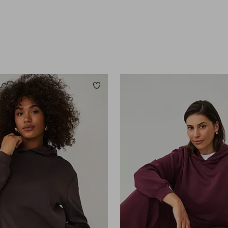
orieten
Toevoegen aan favorieten
L
L
XL
2XL
3XL
4XL