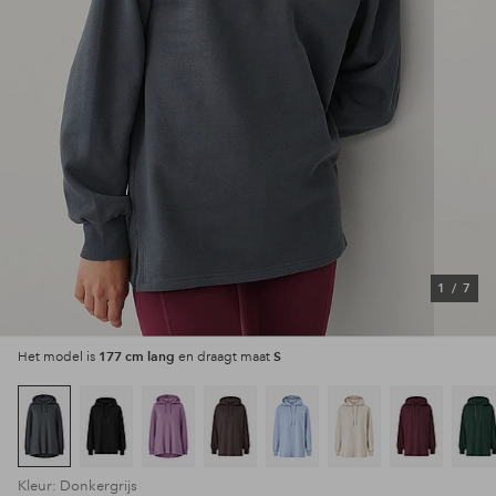
1
/
7
177 cm lang
S
Het model is
en draagt maat
Kleur: Donkergrijs