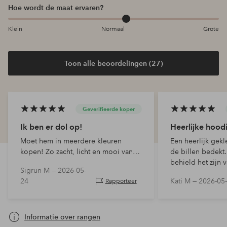
Hoe wordt de maat ervaren?
Klein
Normaal
Grote
Toon alle beoordelingen (27)
Geverifieerde koper
Ik ben er dol op!
Heerlijke hood
Moet hem in meerdere kleuren
Een heerlijk gek
kopen! Zo zacht, licht en mooi van
de billen bedekt
vorm
behield het zijn 
Sigrun M —
2026-05-
24
Kati M —
2026-05
Rapporteer
Informatie over rangen