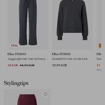
favorieten
favorieten
DEAL
OU
Ellos STUDIO
Ellos STUDIO
Ellos
Joggingbroek met rechte pijpen
Sweatshirt met ronde hals
Sweat
34 EUR
44,99 EUR
39,99 EUR
31 E
Origin
Stylingtips
Toevoegen
aan
favorieten