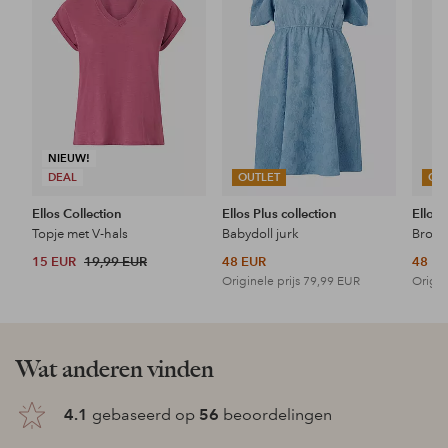
favorieten
favorieten
NIEUW!
DEAL
OUTLET
OU
Ellos Collection
Ellos Plus collection
Ellos 
Topje met V-hals
Babydoll jurk
15 EUR
19,99 EUR
48 EUR
48 E
Originele prijs
79,99 EUR
Origin
Wat anderen vinden
4.1
gebaseerd op
56
beoordelingen