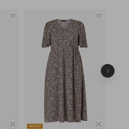
Toevoegen
Toevoegen
aan
aan
favorieten
favorieten
Volgend
product
Soortgelijke
Soortgelijke
OUTLET
OUTLET