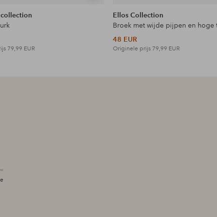
tonen
 collection
Ellos Collection
jurk
Broek met wijde pijpen en hoge t
48 EUR
ijs
79,99 EUR
Originele prijs
79,99 EUR
te