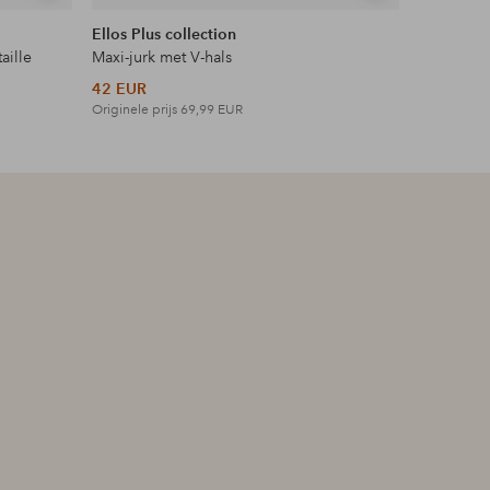
tonen
tonen
Ellos Plus collection
Ellos Col
aille
Maxi-jurk met V-hals
Topje met
42 EUR
27 EUR
Originele prijs
69,99 EUR
Originele p