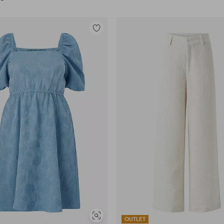
Toevoegen
aan
favorieten
Soortgelijke
OUTLET