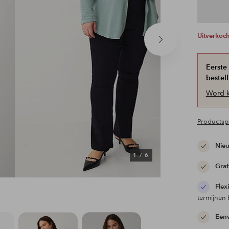
Uitverkoc
Volgend
product
Eerste
bestell
Word k
Productspe
Nieu
1
/
6
Grat
Flex
termijnen 
Eenv