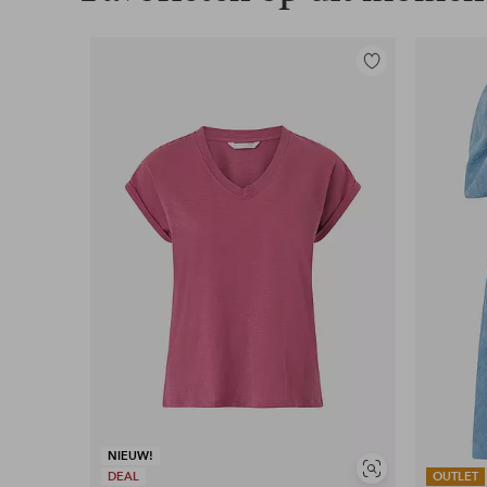
Toevoegen
aan
favorieten
NIEUW!
Soortgelijke
DEAL
OUTLET