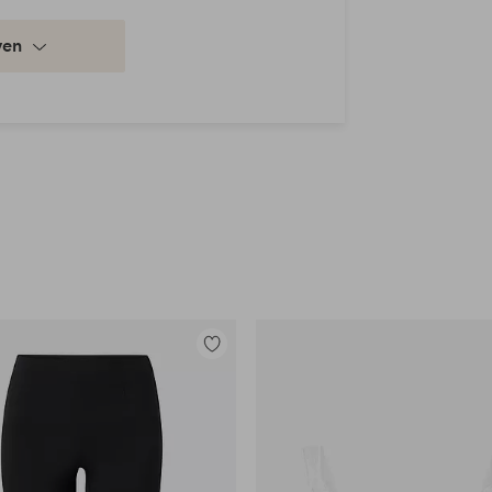
nger dan aan de voorkant
ven
tingen verstelbare capuchon, Vaste
Toevoegen
aan
favorieten