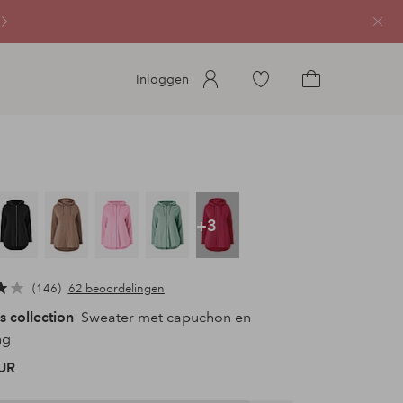
Sluit
Ga
Inloggen
naar
Ga
favoriete
naar
gemarkeerde
het
producten
winkelmandje
+3
146
62 beoordelingen
s collection
Sweater met capuchon en
ng
UR