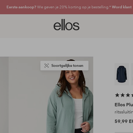
Eerste aankoop?
We geven je 20% korting op je bestelling.*
Word klant
Ellos
logo
-
ga
naar
de
voorpagina
Soortgelijke tonen
Ellos Plu
ritssluiti
59,99 E