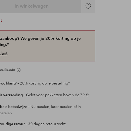
In winkelwagen
Toevoegen
aan
ht
favorieten
 aankoop? We geven je 20% korting op je
ing.*
lant
cificatie
we klant?
– 20% korting op je bestelling*
is verzending
– Geldt voor pakketten boven de 79 €*
ibele betaalwijze
– Nu betalen, later betalen of in
betalen
oudige retour
– 30 dagen retourrecht