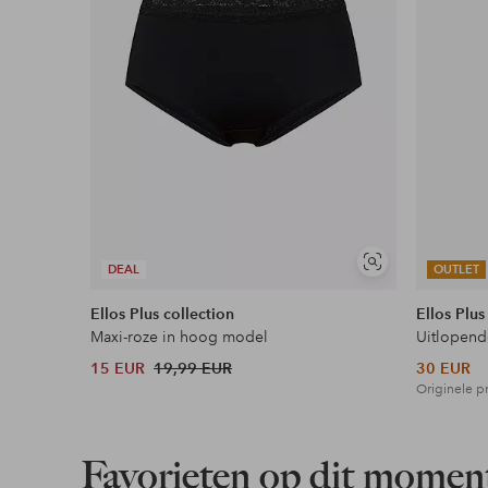
Download afbeelding in hoge resolutie
Gratis verzending
Geldt voor pakketten boven de 79 €
Lees meer
Soortgelijke
DEAL
OUTLET
Flexibele betaalwijze
tonen
Ellos Plus collection
Ellos Plus
Nu betalen, later betalen of in termijnen betal
Maxi-roze in hoog model
Uitlopend
15 EUR
19,99 EUR
30 EUR
Meer lezen
Originele pr
Favorieten op dit momen