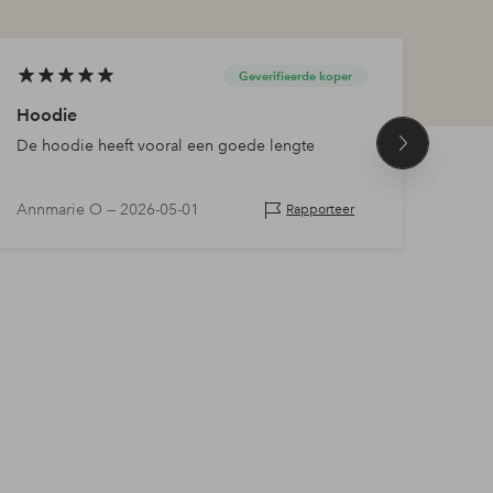
Geverifieerde koper
Hoodie
Goe
De hoodie heeft vooral een goede lengte
Netj
Volgend
product
Annmarie O —
2026-05-01
Tina
Rapporteer