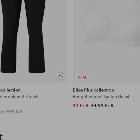
Soortgelijke
DEAL
tonen
 collection
Ellos Plus collection
en
e broek met stretch
Beugel-bh met kanten details
34 EUR
44,99 EUR
ijs
49,99 EUR
t