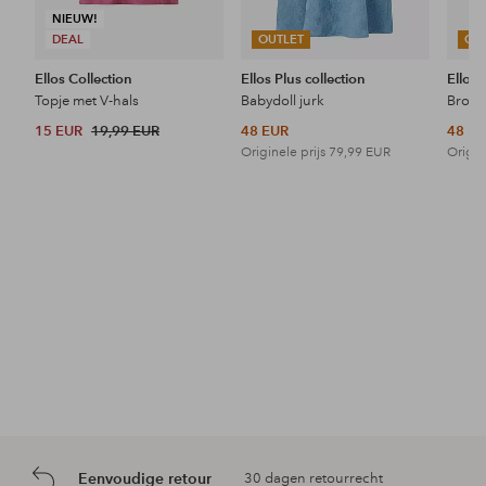
NIEUW!
DEAL
OUTLET
OU
Ellos Collection
Ellos Plus collection
Ellos 
Topje met V-hals
Babydoll jurk
15 EUR
19,99 EUR
48 EUR
48 E
Originele prijs
79,99 EUR
Origin
Eenvoudige retour
30 dagen retourrecht