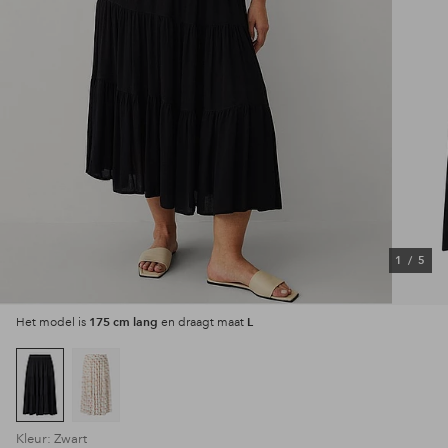
1
/
5
175 cm lang
L
Het model is
en draagt maat
Kleur: Zwart