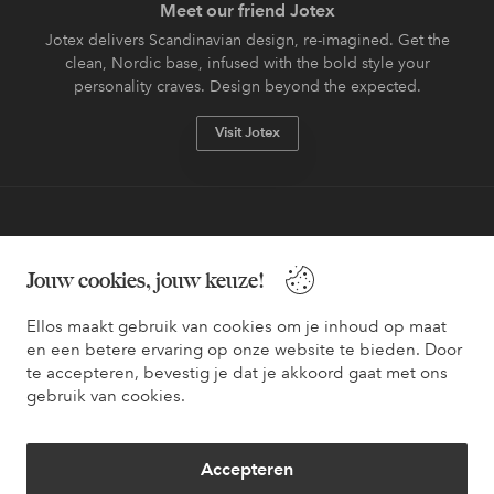
Meet our friend Jotex
Jotex delivers Scandinavian design, re-imagined. Get the
clean, Nordic base, infused with the bold style your
personality craves. Design beyond the expected.
Visit Jotex
Veilig betalen - Nu betalen of opsplitsen
Jouw cookies, jouw keuze!
Wil je meer weten over
onze betaalopties
?
Ellos maakt gebruik van cookies om je inhoud op maat
en een betere ervaring op onze website te bieden. Door
te accepteren, bevestig je dat je akkoord gaat met ons
gebruik van cookies.
Nederland - Selecteer land
Accepteren
Facebook
Instagram
Pinterest
Youtube