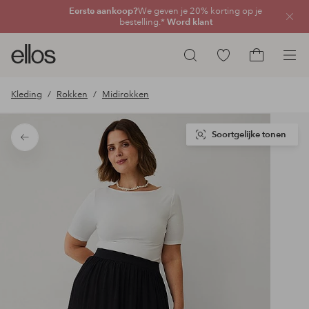
Eerste aankoop?
We geven je 20% korting op je
Sluit
bestelling.*
Word klant
Ellos
Ga
Zoeken
logo
naar
Ga
-
favoriete
naar
Kleding
Rokken
Midirokken
ga
gemarkeerde
het
naar
producten
winkelmand
de
Soortgelijke tonen
Terug
voorpagina