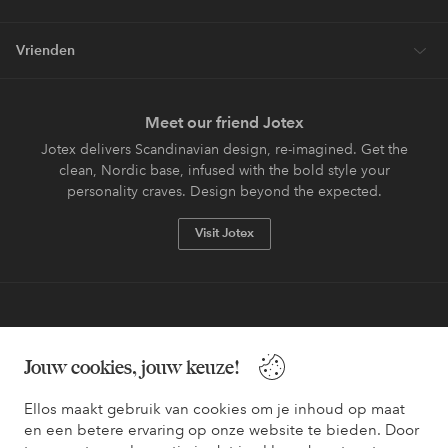
Vrienden
Meet our friend Jotex
Jotex delivers Scandinavian design, re-imagined. Get the
clean, Nordic base, infused with the bold style your
personality craves. Design beyond the expected.
Visit Jotex
Veilig betalen - Nu betalen of opsplitsen
Jouw cookies, jouw keuze!
Wil je meer weten over
onze betaalopties
?
Ellos maakt gebruik van cookies om je inhoud op maat
en een betere ervaring op onze website te bieden. Door