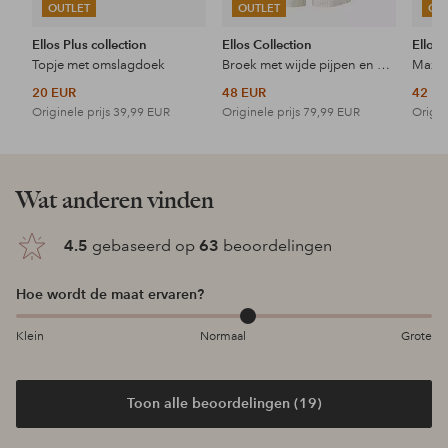
OUTLET
OUTLET
OU
Ellos Plus collection
Ellos Collection
Ellos 
Topje met omslagdoek
Broek met wijde pijpen en hoge taille
Maxi-
20 EUR
48 EUR
42 E
Originele prijs
39,99 EUR
Originele prijs
79,99 EUR
Origin
Wat anderen vinden
4.5
gebaseerd op
63
beoordelingen
Hoe wordt de maat ervaren?
Klein
Normaal
Grote
Toon alle beoordelingen (19)