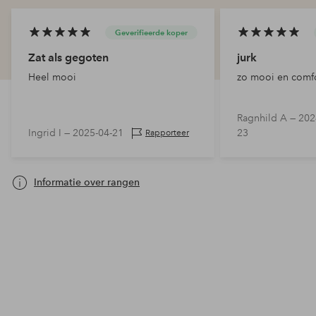
Geverifieerde koper
Zat als gegoten
jurk
Heel mooi
zo mooi en comf
Ragnhild A —
202
Ingrid I —
2025-04-21
23
Rapporteer
Informatie over rangen