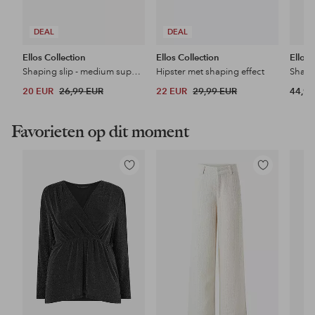
DEAL
DEAL
Ellos Collection
Ellos Collection
Ellos 
Shaping slip - medium support
Hipster met shaping effect
20 EUR
26,99 EUR
22 EUR
29,99 EUR
44,99
Favorieten op dit moment
Toevoegen
Toevoegen
aan
aan
favorieten
favorieten