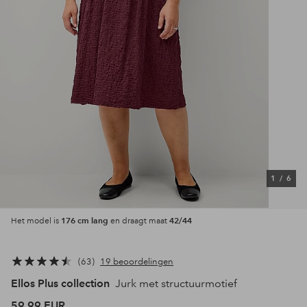
1
/
6
176 cm lang
42/44
Het model is
en draagt maat
63
19 beoordelingen
Ellos Plus collection
Jurk met structuurmotief
59,99 EUR