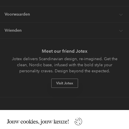
Voorwaarden
Vrienden
Meet our friend Jotex
Jotex delivers Scandinavian design, re-imagined. Get the
clean, Nordic base, infused with the bold style your
personality craves. Design beyond the expected.
Visit Jotex
Veilig betalen - Nu betalen of opsplitsen
Jouw cookies, jouw keuze!
Wil je meer weten over
onze betaalopties
?