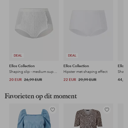
favorieten
favorieten
DEAL
DEAL
Ellos Collection
Ellos Collection
Ellos 
Shaping slip - medium support
Hipster met shaping effect
20 EUR
26,99 EUR
22 EUR
29,99 EUR
44,99
Favorieten op dit moment
Toevoegen
Toevoegen
aan
aan
favorieten
favorieten