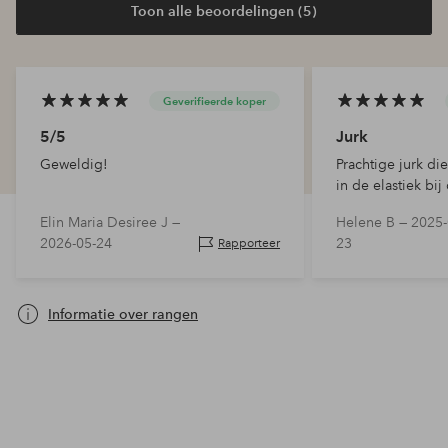
Toon alle beoordelingen (5)
Geverifieerde koper
5/5
Jurk
Geweldig!
Prachtige jurk die
in de elastiek bij
mij, maar dat is 
Elin Maria Desiree J —
Helene B —
2025-
pasvorm
2026-05-24
23
Rapporteer
Informatie over rangen