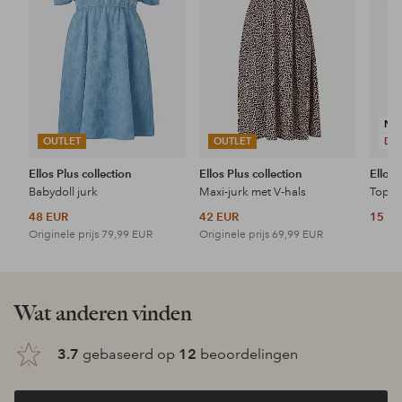
NI
OUTLET
OUTLET
DE
Ellos Plus collection
Ellos Plus collection
Ellos 
Babydoll jurk
Maxi-jurk met V-hals
Topje
48 EUR
42 EUR
15 E
Originele prijs
79,99 EUR
Originele prijs
69,99 EUR
Wat anderen vinden
3.7
gebaseerd op
12
beoordelingen