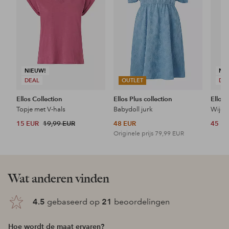
NIEUW!
NI
DEAL
OUTLET
DE
Ellos Collection
Ellos Plus collection
Ellos 
Topje met V-hals
Babydoll jurk
Wijde 
15 EUR
19,99 EUR
48 EUR
45 E
Originele prijs
79,99 EUR
Wat anderen vinden
4.5
gebaseerd op
21
beoordelingen
Hoe wordt de maat ervaren?