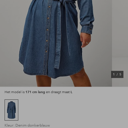
1
/
5
171 cm lang
L
Het model is
en draagt maat
Kleur: Denim donkerblauw