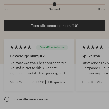
Klein
Normaal
Grote
Toon alle beoordelingen (10)
Geverifieerde koper
Geweldige shirtjurk
Spijkerrok
De maat was zoals het hoorde te zijn.
Uitstekende rok 
De stof is niet te dik. Over het
Ontspannen, jeug
algemeen vind ik deze jurk erg leuk.
een van mijn favo
kledingstukken
Maria W —
2026-03-28
Tuula R —
2025-0
Rapporteer
Informatie over rangen