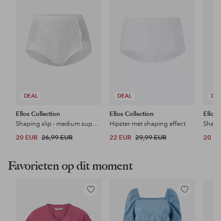
favorieten
favorieten
DEAL
DEAL
DE
Ellos Collection
Ellos Collection
Ellos 
Shaping slip - medium support
Hipster met shaping effect
Shapi
20 EUR
26,99 EUR
22 EUR
29,99 EUR
20 E
Favorieten op dit moment
Toevoegen
Toevoegen
aan
aan
favorieten
favorieten