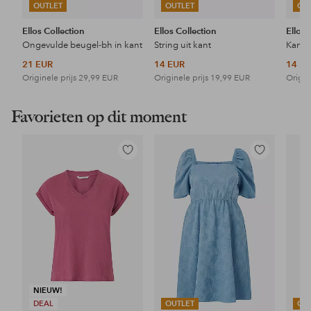
OUTLET
OUTLET
OU
Ellos Collection
Ellos Collection
Ellos 
Ongevulde beugel-bh in kant
String uit kant
Kanten
21 EUR
14 EUR
14 E
Originele prijs
29,99 EUR
Originele prijs
19,99 EUR
Origin
Favorieten op dit moment
Toevoegen
Toevoegen
aan
aan
favorieten
favorieten
NIEUW!
DEAL
OUTLET
OU