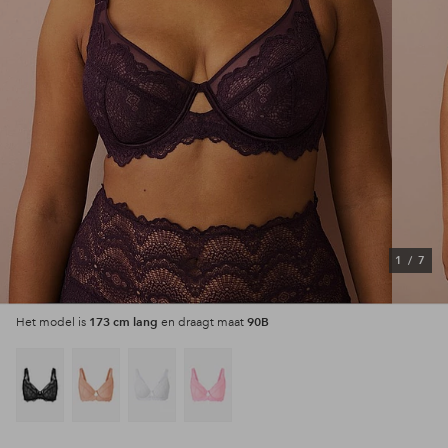
1
/
7
173 cm lang
90B
Het model is
en draagt maat