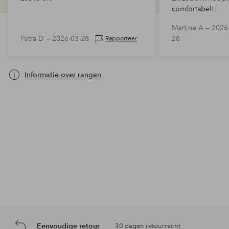
comfortabel!
Martine A —
2026
Petra D —
2026-03-28
28
Rapporteer
Informatie over rangen
Eenvoudige retour
30 dagen retourrecht