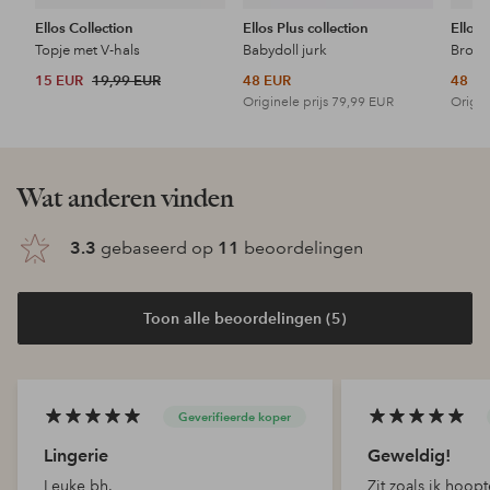
Ellos Collection
Ellos Plus collection
Ellos 
Topje met V-hals
Babydoll jurk
15 EUR
19,99 EUR
48 EUR
48 E
Originele prijs
79,99 EUR
Origin
Wat anderen vinden
3.3
gebaseerd op
11
beoordelingen
Toon alle beoordelingen (5)
Geverifieerde koper
Lingerie
Geweldig!
Leuke bh.
Zit zoals ik hoopt