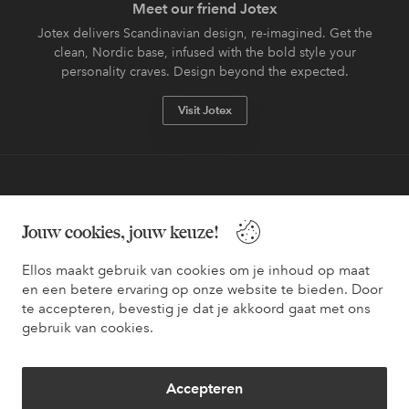
Meet our friend Jotex
Jotex delivers Scandinavian design, re-imagined. Get the
clean, Nordic base, infused with the bold style your
personality craves. Design beyond the expected.
Visit Jotex
Veilig betalen - Nu betalen of opsplitsen
Jouw cookies, jouw keuze!
Wil je meer weten over
onze betaalopties
?
Ellos maakt gebruik van cookies om je inhoud op maat
en een betere ervaring op onze website te bieden. Door
te accepteren, bevestig je dat je akkoord gaat met ons
gebruik van cookies.
Nederland - Selecteer land
Accepteren
Facebook
Instagram
Pinterest
Youtube