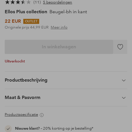
11
5 beoordelingen
Ellos Plus collection
Beugel-bh in kant
22 EUR
OUTLET
Originele prijs
44,99 EUR
Meer info
In winkelwagen
Toevoeg
aan
Uitverkocht
favoriet
Productbeschrijving
Maat & Pasvorm
Productspecificatie
Nieuwe klant?
– 20% korting op je bestelling*