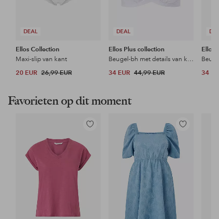
DEAL
DEAL
DE
Ellos Collection
Ellos Plus collection
Ellos 
Maxi-slip van kant
Beugel-bh met details van kant
Beuge
20 EUR
26,99 EUR
34 EUR
44,99 EUR
34 E
Favorieten op dit moment
Toevoegen
Toevoegen
aan
aan
favorieten
favorieten