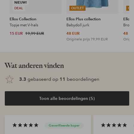
NIEUW!
DEAL
OUTLET
OU
Ellos Collection
Ellos Plus collection
Ellos 
Topje met V-hals
Babydoll jurk
15 EUR
19,99 EUR
48 EUR
48 E
Originele prijs
79,99 EUR
Origin
Wat anderen vinden
3.3
gebaseerd op
11
beoordelingen
Toon alle beoordelingen (5)
Geverifieerde koper