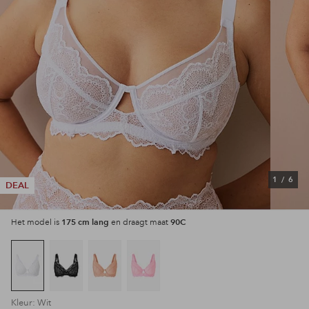
1
/
6
DEAL
175 cm lang
90C
Het model is
en draagt maat
Kleur: Wit