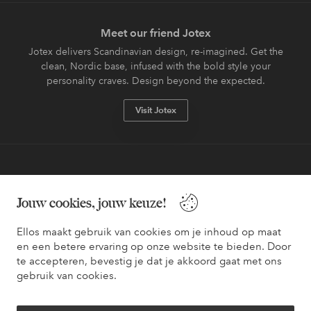
Meet our friend Jotex
Jotex delivers Scandinavian design, re-imagined. Get the
clean, Nordic base, infused with the bold style your
personality craves. Design beyond the expected.
Visit Jotex
Veilig betalen - Nu betalen of opsplitsen
Jouw cookies, jouw keuze!
Wil je meer weten over
onze betaalopties
?
Ellos maakt gebruik van cookies om je inhoud op maat
en een betere ervaring op onze website te bieden. Door
te accepteren, bevestig je dat je akkoord gaat met ons
gebruik van cookies.
Nederland - Selecteer land