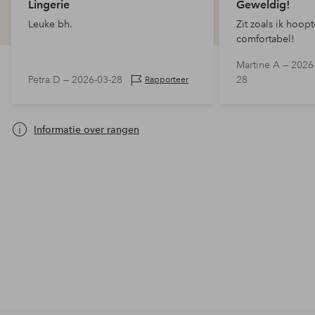
Lingerie
Geweldig!
Leuke bh.
Zit zoals ik hoopt
comfortabel!
Martine A —
2026
Petra D —
2026-03-28
28
Rapporteer
Informatie over rangen