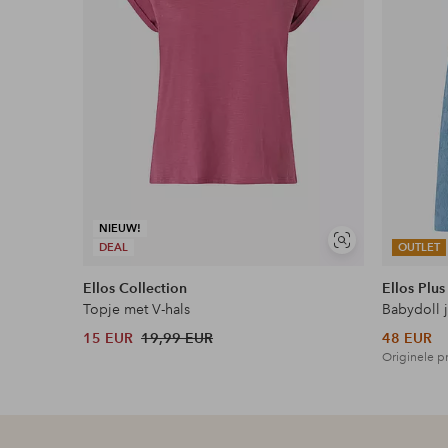
Flexibele betaalwijze
Nu betalen, later betalen of in termijnen betal
Meer lezen
NIEUW!
Soortgelijke
DEAL
OUTLET
tonen
Ellos Collection
Ellos Plus
Topje met V-hals
Babydoll 
15 EUR
19,99 EUR
48 EUR
Originele pr