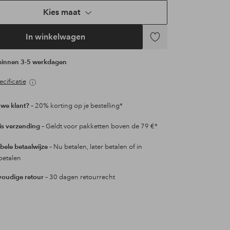
Kies maat
In winkelwagen
Toevoegen
aan
 binnen 3-5 werkdagen
favorieten
cificatie
we klant?
– 20% korting op je bestelling*
is verzending
– Geldt voor pakketten boven de 79 €*
ibele betaalwijze
– Nu betalen, later betalen of in
betalen
oudige retour
– 30 dagen retourrecht