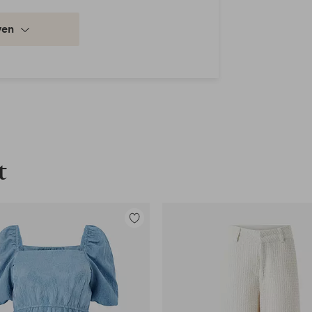
ven
t
Toevoegen
aan
favorieten