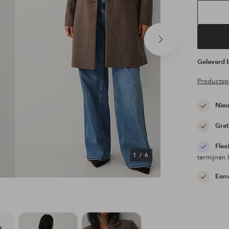
Volgend
product
Geleverd
Productspe
Nieu
Grat
Flex
1
/
6
termijnen 
Eenv