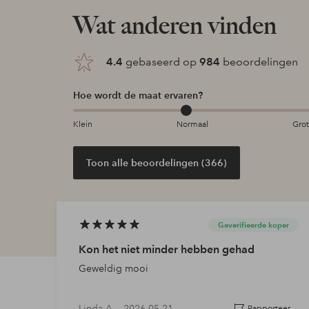
Wat anderen vinden
4.4
gebaseerd op
984
beoordelingen
Hoe wordt de maat ervaren?
Klein
Normaal
Gro
Toon alle beoordelingen (366)
Geverifieerde koper
Kon het niet minder hebben gehad
Geweldig mooi
Linda A —
2026-05-21
Rapporteer