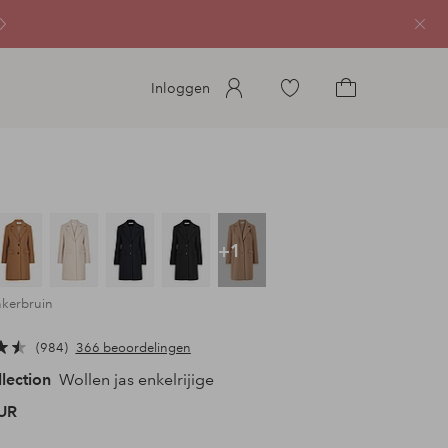
Sluit
Ga
Inloggen
naar
Ga
favoriete
naar
gemarkeerde
het
producten
winkelmandje
+1
nkerbruin
984
366 beoordelingen
llection
Wollen jas enkelrijige
UR