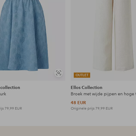
en
Soortgelijke
OUTLET
tonen
 collection
Ellos Collection
jurk
Broek met wijde pijpen en hoge t
48 EUR
ijs
79,99 EUR
Originele prijs
79,99 EUR