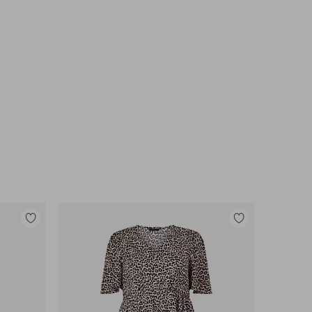
Toevoegen
Toevoegen
aan
aan
favorieten
favorieten