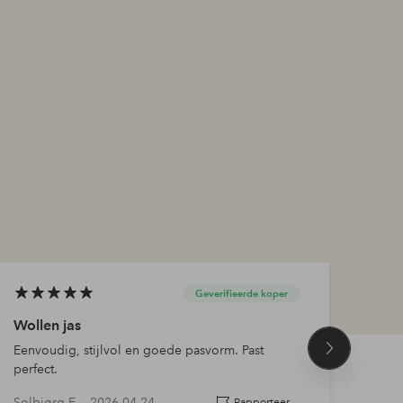
Geverifieerde koper
Wollen jas
Woll
Eenvoudig, stijlvol en goede pasvorm. Past
Zeer 
Volgend
perfect.
maat 
product
Solbjørg E —
2026-04-24
Elis
Rapporteer