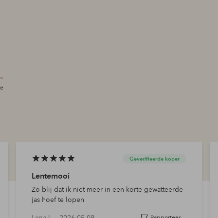
te
Geverifieerde koper
Lentemooi
Zo blij dat ik niet meer in een korte gewatteerde
jas hoef te lopen
Lena L —
2026-05-09
Rapporteer