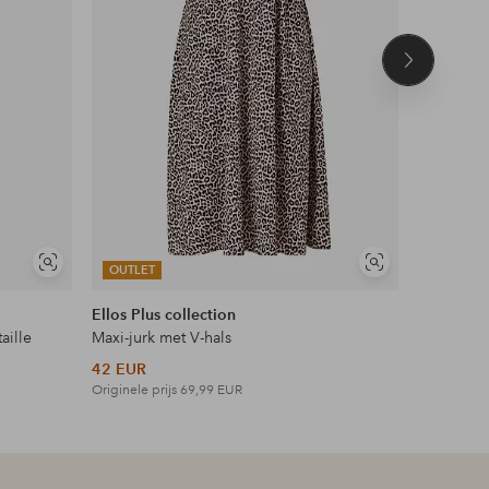
Volgend
product
Soortgelijke
Soortgelijke
OUTLET
OUTLET
tonen
tonen
Ellos Plus collection
Ellos Col
aille
Maxi-jurk met V-hals
Topje met
42 EUR
27 EUR
Originele prijs
69,99 EUR
Originele p