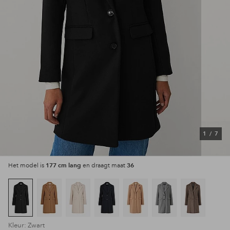
1
/
7
177 cm lang
36
Het model is
en draagt maat
Kleur: Zwart