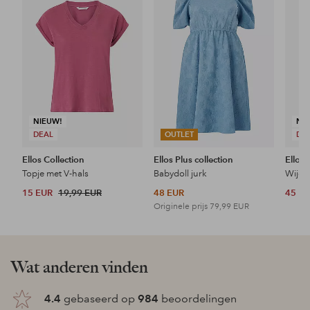
favorieten
favorieten
NIEUW!
NI
DEAL
OUTLET
DE
Ellos Collection
Ellos Plus collection
Ellos 
Topje met V-hals
Babydoll jurk
Wijde 
15 EUR
19,99 EUR
48 EUR
45 E
Originele prijs
79,99 EUR
Wat anderen vinden
4.4
gebaseerd op
984
beoordelingen