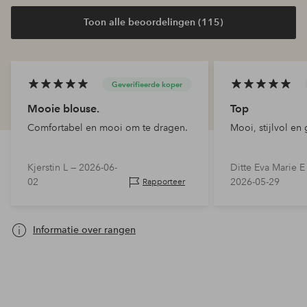
Toon alle beoordelingen (115)
Geverifieerde koper
Mooie blouse.
Top
Comfortabel en mooi om te dragen.
Mooi, stijlvol e
Kjerstin L —
2026-06-
Ditte Eva Marie E
02
2026-05-29
Rapporteer
Informatie over rangen