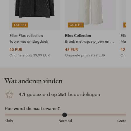
OUTLET
OUTLET
OU
Ellos Plus collection
Ellos Collection
Ellos 
Topje met omslagdoek
Broek met wijde pijpen en hoge taille
Maxi-
20 EUR
48 EUR
42 E
Originele prijs
39,99 EUR
Originele prijs
79,99 EUR
Origin
Wat anderen vinden
4.1
gebaseerd op
351
beoordelingen
Hoe wordt de maat ervaren?
Klein
Normaal
Grote