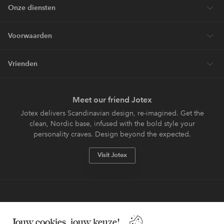
Onze diensten
Voorwaarden
Vrienden
Meet our friend Jotex
Jotex delivers Scandinavian design, re-imagined. Get the
clean, Nordic base, infused with the bold style your
personality craves. Design beyond the expected.
Visit Jotex
Veilig betalen - Nu betalen of opsplitsen
Jouw cookies, jouw keuze!
Wil je meer weten over
onze betaalopties
?