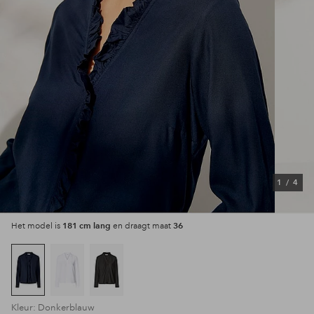
1
/
4
181 cm lang
36
Het model is
en draagt maat
Kleur: Donkerblauw