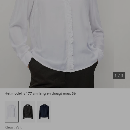
1
/
5
177 cm lang
36
Het model is
en draagt maat
Kleur: Wit