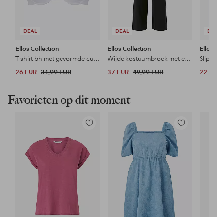
DEAL
DEAL
DE
Ellos Collection
Ellos Collection
Ellos 
T-shirt bh met gevormde cups
Wijde kostuumbroek met extra hoge taille
Slip m
26 EUR
34,99 EUR
37 EUR
49,99 EUR
22 E
Favorieten op dit moment
Toevoegen
Toevoegen
aan
aan
favorieten
favorieten