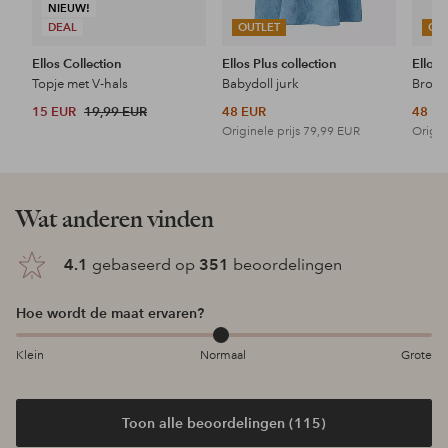
NIEUW!
DEAL
OUTLET
OU
Ellos Collection
Ellos Plus collection
Ellos 
Topje met V-hals
Babydoll jurk
15 EUR
19,99 EUR
48 EUR
48 E
Originele prijs
79,99 EUR
Origin
Wat anderen vinden
4.1
gebaseerd op
351
beoordelingen
Hoe wordt de maat ervaren?
Klein
Normaal
Grote
Toon alle beoordelingen (115)