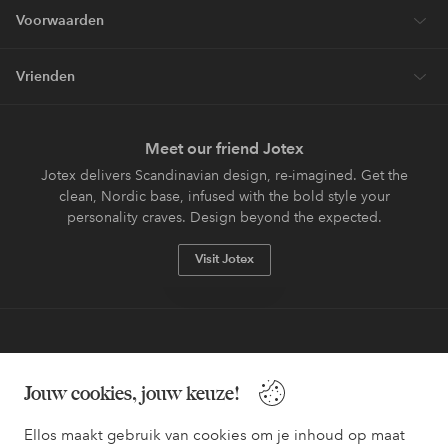
Voorwaarden
Vrienden
Meet our friend Jotex
Jotex delivers Scandinavian design, re-imagined. Get the
clean, Nordic base, infused with the bold style your
personality craves. Design beyond the expected.
Visit Jotex
Veilig betalen - Nu betalen of opsplitsen
Jouw cookies, jouw keuze!
Wil je meer weten over
onze betaalopties
?
Ellos maakt gebruik van cookies om je inhoud op maat