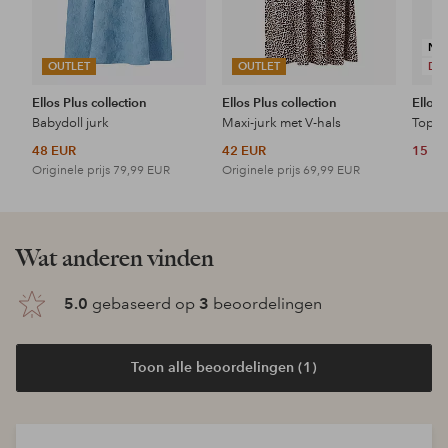
NI
OUTLET
OUTLET
DE
Ellos Plus collection
Ellos Plus collection
Ellos 
Babydoll jurk
Maxi-jurk met V-hals
Topje
48 EUR
42 EUR
15 E
Originele prijs
79,99 EUR
Originele prijs
69,99 EUR
Wat anderen vinden
5.0
gebaseerd op
3
beoordelingen
Toon alle beoordelingen (1)