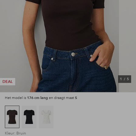
1
/
5
DEAL
176 cm lang
S
Het model is
en draagt maat
Kleur: Bruin