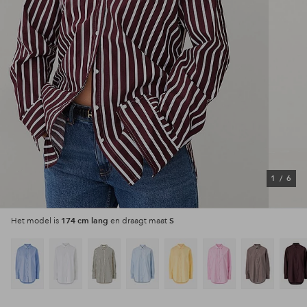
1
/
6
174 cm lang
S
Het model is
en draagt maat