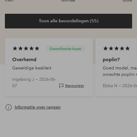
Klein
Normaal
Grote
Toon alle beoordelingen (55)
Geverifieerde koper
Overhemd
poplin?
Geweldige kwaliteit
Goed model, maar
onrechte poplin 
Ingeborg J —
2026-06-
is veel te dun. Ge
07
Ebba N —
2026-0
Rapporteer
overhemden die
gekocht. Ze zijn 
beter als overhe
b…
Informatie over rangen