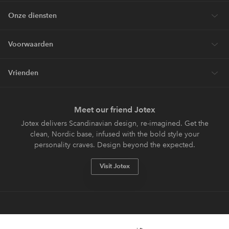
Onze diensten
Voorwaarden
Vrienden
Meet our friend Jotex
Jotex delivers Scandinavian design, re-imagined. Get the
clean, Nordic base, infused with the bold style your
personality craves. Design beyond the expected.
Visit Jotex
Veilig betalen - Nu betalen of opsplitsen