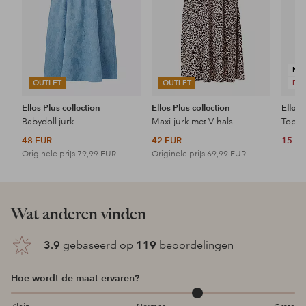
NI
OUTLET
OUTLET
DE
Ellos Plus collection
Ellos Plus collection
Ellos 
Babydoll jurk
Maxi-jurk met V-hals
Topje
48 EUR
42 EUR
15 E
Originele prijs
79,99 EUR
Originele prijs
69,99 EUR
Wat anderen vinden
3.9
gebaseerd op
119
beoordelingen
Hoe wordt de maat ervaren?