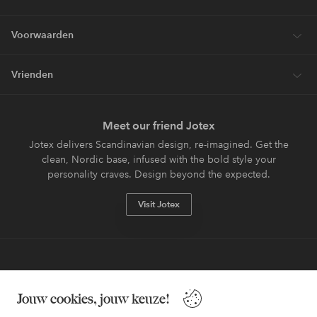
Voorwaarden
Vrienden
Meet our friend Jotex
Jotex delivers Scandinavian design, re-imagined. Get the
clean, Nordic base, infused with the bold style your
personality craves. Design beyond the expected.
Visit Jotex
Veilig betalen - Nu betalen of opsplitsen
Jouw cookies, jouw keuze!
Wil je meer weten over
onze betaalopties
?