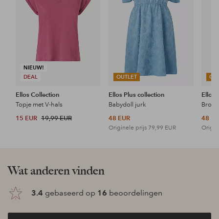
NIEUW!
DEAL
OUTLET
OU
Ellos Collection
Ellos Plus collection
Ellos 
Topje met V-hals
Babydoll jurk
15 EUR
19,99 EUR
48 EUR
48 E
Originele prijs
79,99 EUR
Origin
Wat anderen vinden
3.4
gebaseerd op
16
beoordelingen