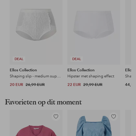
favorieten
favorieten
DEAL
DEAL
Ellos Collection
Ellos Collection
Ellos 
Shaping slip - medium support
Hipster met shaping effect
20 EUR
26,99 EUR
22 EUR
29,99 EUR
44,99
Favorieten op dit moment
Toevoegen
Toevoegen
aan
aan
favorieten
favorieten