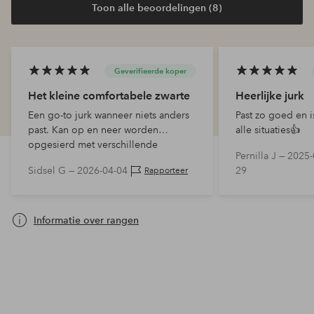
Toon alle beoordelingen (8)
Geverifieerde koper
Het kleine comfortabele zwarte
Heerlijke jurk
Een go-to jurk wanneer niets anders
Past zo goed en i
past. Kan op en neer worden
alle situaties👍
opgesierd met verschillende
Pernilla J —
2025-
accessoires. Absoluut een keeper.
Sidsel G —
2026-04-04
29
Rapporteer
Informatie over rangen