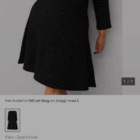
1
/
7
165 cm lang
L
Het model is
en draagt maat
Kleur: Zwart/zilver